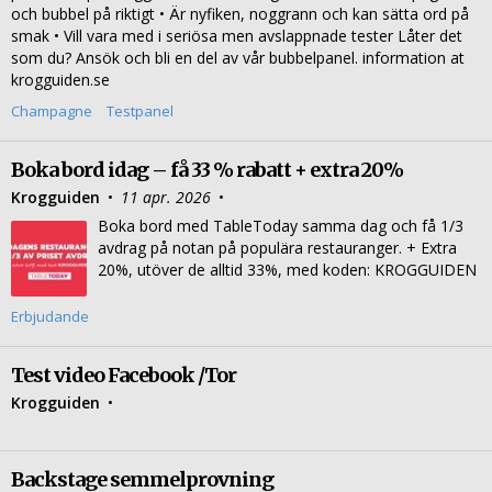
och bubbel på riktigt • Är nyfiken, noggrann och kan sätta ord på
smak • Vill vara med i seriösa men avslappnade tester Låter det
som du? Ansök och bli en del av vår bubbelpanel. information at
krogguiden.se
Champagne
Testpanel
Boka bord idag – få 33 % rabatt + extra 20%
Krogguiden
•
11 apr. 2026
•
Boka bord med TableToday samma dag och få 1/3
avdrag på notan på populära restauranger. + Extra
20%, utöver de alltid 33%, med koden: KROGGUIDEN
Erbjudande
Test video Facebook /Tor
Krogguiden
•
Backstage semmelprovning