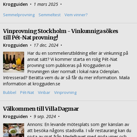
Krogguiden
•
1 mars 2025
•
Semmelprovning
Semmeltest
Vem vinner?
Vinprovning Stockholm - Vinkunniga sökes
till Pét-Nat provning!
Krogguiden
•
17 dec. 2024
•
Har du en sommelierutbildning eller är vinkunnig på
annat sätt? Vi kommer starta en rolig Pét-Nat
provning som publiceras på Krogguiden.se
Provningen sker normalt i lokal nära Odenplan.
Intresserad? Berätta vem du är så får du mer information. Maila
information at krogguiden.se
Bubbel
Pét-Nat
Vinbar
Vinprovning
Välkommen till Villa Dagmar
Krogguiden
•
9 sep. 2024
•
Annons: En levande mötesplats som ger känslan av
att besöka någons stadsvilla. I vår restaurang kan du
njuta av mat från Medelhavet med goda viner och