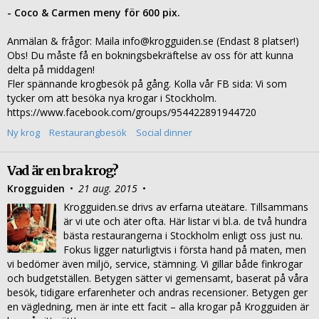
- Coco & Carmen meny för 600 pix.
Anmälan & frågor: Maila info@krogguiden.se (Endast 8 platser!)
Obs! Du måste få en bokningsbekräftelse av oss för att kunna
delta på middagen!
Fler spännande krogbesök på gång. Kolla vår FB sida: Vi som
tycker om att besöka nya krogar i Stockholm.
https://www.facebook.com/groups/954422891944720
Ny krog
Restaurangbesök
Social dinner
Vad är en bra krog?
Krogguiden
•
21 aug. 2015
•
Krogguiden.se drivs av erfarna uteätare. Tillsammans
är vi ute och äter ofta. Här listar vi bl.a. de två hundra
bästa restaurangerna i Stockholm enligt oss just nu.
Fokus ligger naturligtvis i första hand på maten, men
vi bedömer även miljö, service, stämning. Vi gillar både finkrogar
och budgetställen. Betygen sätter vi gemensamt, baserat på våra
besök, tidigare erfarenheter och andras recensioner. Betygen ger
en vägledning, men är inte ett facit – alla krogar på Krogguiden är