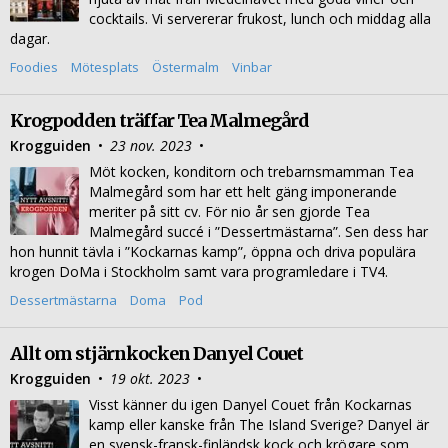
cocktails. Vi servererar frukost, lunch och middag alla
dagar.
Foodies
Mötesplats
Östermalm
Vinbar
Krogpodden träffar Tea Malmegård
Krogguiden
•
23 nov. 2023
•
Möt kocken, konditorn och trebarnsmamman Tea
Malmegård som har ett helt gäng imponerande
meriter på sitt cv. För nio år sen gjorde Tea
Malmegård succé i ”Dessertmästarna”. Sen dess har
hon hunnit tävla i ”Kockarnas kamp”, öppna och driva populära
krogen DoMa i Stockholm samt vara programledare i TV4.
Dessertmästarna
Doma
Pod
Allt om stjärnkocken Danyel Couet
Krogguiden
•
19 okt. 2023
•
Visst känner du igen Danyel Couet från Kockarnas
kamp eller kanske från The Island Sverige? Danyel är
en svensk-fransk-finländsk kock och krögare som