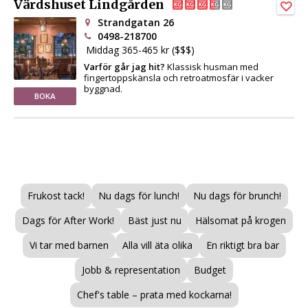
Värdshuset Lindgården
Strandgatan 26
0498-218700
Middag 365-465 kr ($$$)
Varför går jag hit?
Klassisk husman med
fingertoppskänsla och retroatmosfär i vacker
byggnad.
BOKA
Frukost tack!
Nu dags för lunch!
Nu dags för brunch!
Dags för After Work!
Bäst just nu
Hälsomat på krogen
Vi tar med barnen
Alla vill äta olika
En riktigt bra bar
Jobb & representation
Budget
Chef's table – prata med kockarna!