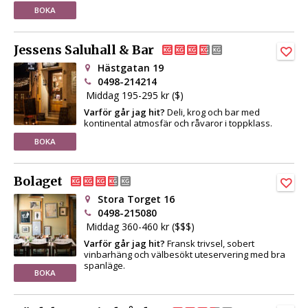
BOKA
Jessens Saluhall & Bar
Hästgatan 19
0498-214214
Middag 195-295 kr ($)
Varför går jag hit?
Deli, krog och bar med
kontinental atmosfär och råvaror i toppklass.
BOKA
Bolaget
Stora Torget 16
0498-215080
Middag 360-460 kr ($$$)
Varför går jag hit?
Fransk trivsel, sobert
vinbarhäng och välbesökt uteservering med bra
spanläge.
BOKA