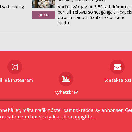
 kvarterskrog
Varför går jag hit?
För att drömma d
bort till Tel Avis solnedgångar, Neapel
BOKA
citronlundar och Santa Fes bultade
hjärta.
ölj på Instagram
Kontakta oss
Nyhetsbrev
© 2015 Krogguiden.se
nnehållet, mäta trafikmöster samt skräddarsy annonser. G
113 24 Stockholm
ormation om hur vi skyddar dina uppgifter.
|
Sekretessinställningar
Kontakta oss
|
Den här sidan använder cookies
|