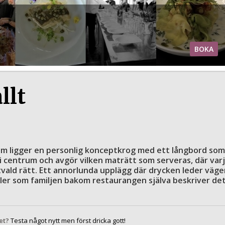
BOKA
llt
m ligger en personlig konceptkrog med ett långbord som
i centrum och avgör vilken maträtt som serveras, där var
ald rätt. Ett annorlunda upplägg där drycken leder väge
er som familjen bakom restaurangen själva beskriver det
et?
Testa något nytt men först dricka gott!