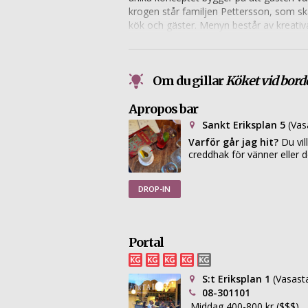
krogen står familjen Pettersson, som s
kök och gäster. Menyn består av kreati
Restaurangen har snabbt fått mycket upp
är ett charmigt ställe för den som söker
Om du gillar
Köket vid bord
Apropos bar
Sankt Eriksplan 5
(Vas
Varför går jag hit?
Du vil
creddhak för vänner eller d
DROP-IN
Portal
S:t Eriksplan 1
(Vasast
08-301101
Middag 400-800 kr ($$$)