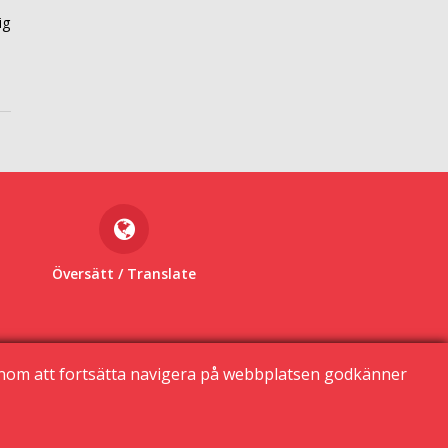
ig
s
Översätt
/ Translate
enom att fortsätta navigera på webbplatsen godkänner