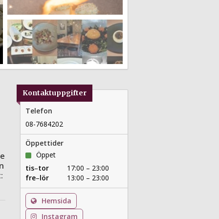
Kontaktuppgifter
Telefon
08-7684202
Öppettider
Öppet
je
n
tis
–
tor
17:00 – 23:00
:
fre
–
lör
13:00 – 23:00
Hemsida
Instagram