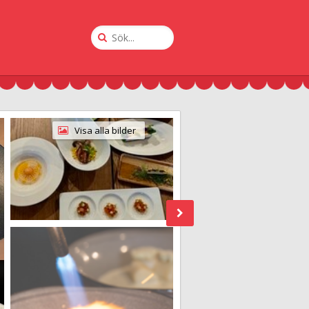
Sök
på
Krogguiden
Visa alla bilder