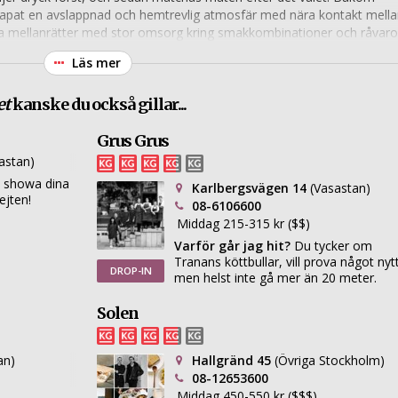
kapat en avslappnad och hemtrevlig atmosfär med nära kontakt mella
va mellanrätter med stor omsorg kring smakkombinationer och råvaro
skattning för sin spännande vinlista och sitt annorlunda upplägg. De
Läs mer
 en mer personlig och lekfull mat- och vinupplevelse i Stockholm.
et
kanske du också gillar...
Grus Grus
astan)
l showa dina
Karlbergsvägen 14
(Vasastan)
ejten!
08-6106600
Middag 215-315 kr ($$)
Varför går jag hit?
Du tycker om
Tranans köttbullar, vill prova något nyt
DROP-IN
men helst inte gå mer än 20 meter.
Solen
an)
Hallgränd 45
(Övriga Stockholm)
08-12653600
Middag 450-550 kr ($$$)