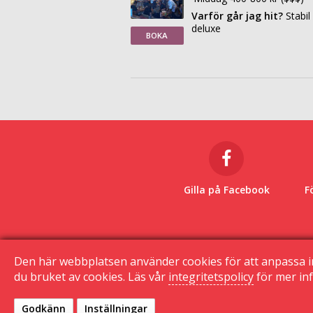
Varför går jag hit?
Stabil
deluxe
BOKA
Gilla på Facebook
F
Den här webbplatsen använder cookies för att anpassa i
du bruket av cookies. Läs vår
integritetspolicy
för mer inf
Godkänn
Inställningar