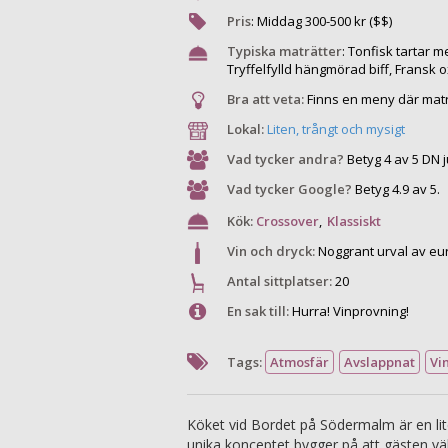
Pris
:
Middag
300
-
500
kr ($$)
Typiska maträtter
:
Tonfisk tartar 
Tryffelfylld hängmörad biff, Fransk o
Bra att veta:
Finns en meny där matr
Lokal:
Liten, trångt och mysigt
Vad tycker andra?
Betyg 4 av 5 DN j
Vad tycker Google?
Betyg 4.9 av 5.
Kök:
Crossover
,
Klassiskt
Vin och dryck:
Noggrant urval av eur
Antal sittplatser:
20
En sak till:
Hurra! Vinprovning!
Tags:
Atmosfär
Avslappnat
Vi
Köket vid Bordet på Södermalm är en lit
unika konceptet bygger på att gästen vä