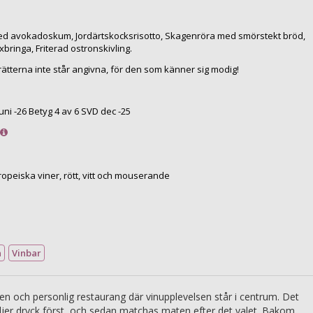
med avokadoskum, Jordärtskocksrisotto, Skagenröra med smörstekt bröd,
xbringa, Friterad ostronskivling.
ätterna inte står angivna, för den som känner sig modig!
uni -26 Betyg 4 av 6 SVD dec -25
opeiska viner, rött, vitt och mouserande
n
Vinbar
en och personlig restaurang där vinupplevelsen står i centrum. Det
ljer dryck först, och sedan matchas maten efter det valet. Bakom