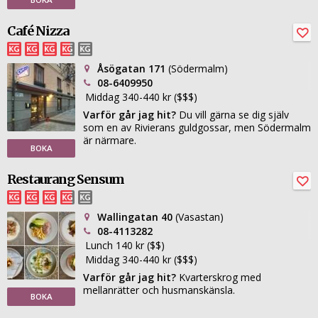
Café Nizza
Åsögatan 171
(Södermalm)
08-6409950
Middag 340-440 kr ($$$)
Varför går jag hit?
Du vill gärna se dig själv
som en av Rivierans guldgossar, men Södermalm
är närmare.
BOKA
Restaurang Sensum
Wallingatan 40
(Vasastan)
08-4113282
Lunch 140 kr ($$)
Middag 340-440 kr ($$$)
Varför går jag hit?
Kvarterskrog med
mellanrätter och husmanskänsla.
BOKA