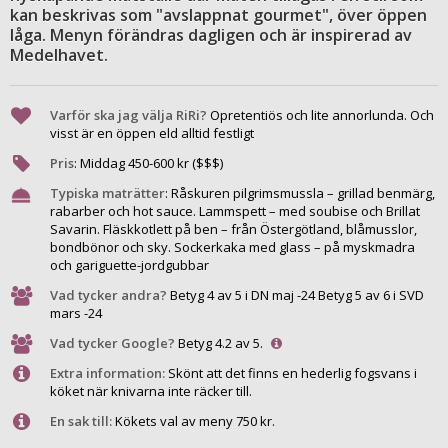
kan beskrivas som "avslappnat gourmet", över öppen
låga. Menyn förändras dagligen och är inspirerad av
Medelhavet.
Varför ska jag välja RiRi?
Opretentiös och lite annorlunda. Och
visst är en öppen eld alltid festligt
Pris
:
Middag
450
-
600
kr ($$$)
Typiska maträtter
:
Råskuren pilgrimsmussla – grillad benmärg,
rabarber och hot sauce. Lammspett – med soubise och Brillat
Savarin. Fläskkotlett på ben – från Östergötland, blåmusslor,
bondbönor och sky. Socker­kaka med glass – på myskmadra
och gariguette-jordgubbar
Vad tycker andra?
Betyg 4 av 5 i DN maj -24 Betyg 5 av 6 i SVD
mars -24
Vad tycker Google?
Betyg 4.2 av 5.
Extra information:
Skönt att det finns en hederlig fogsvans i
köket när knivarna inte räcker till.
En sak till:
Kökets val av meny 750 kr.