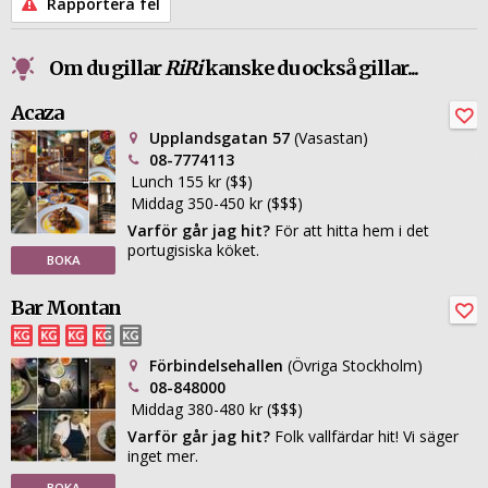
Rapportera fel
Om du gillar
RiRi
kanske du också gillar...
Acaza
Upplandsgatan 57
(Vasastan)
08-7774113
Lunch 155 kr ($$)
Middag 350-450 kr ($$$)
Varför går jag hit?
För att hitta hem i det
portugisiska köket.
BOKA
Bar Montan
Förbindelsehallen
(Övriga Stockholm)
08-848000
Middag 380-480 kr ($$$)
Varför går jag hit?
Folk vallfärdar hit! Vi säger
inget mer.
BOKA