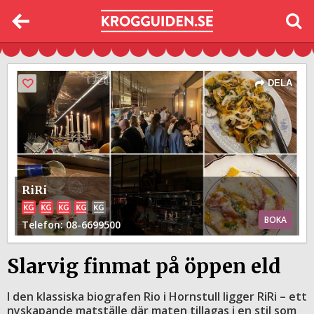
DELA
RiRi
BOKA
Telefon
: 08-6699500
Slarvig finmat på öppen eld
I den klassiska biografen Rio i Hornstull ligger RiRi – ett
nyskapande matställe där maten tillagas i en stil som