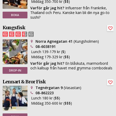
Middag 350-700 kr ($$)
Varför går jag hit?
Influenser från Frankrike,
Thailand och Peru. Kanske kan bli din nya go-to
BOKA
sushi?
Kungsfisk
Norra Agnegatan 41
(Kungsholmen)
08-6038191
Lunch 139-179 kr ($)
Middag 179-329 kr ($$)
Varför går jag hit?
En blåskuta, marmorbord
och kallsup från havet med grymma combodeals
DROP-IN
Lennart & Bror Fisk
Tegnérgatan 9
(Vasastan)
08-862223
Lunch 180 kr ($$)
Middag 350-600 kr ($$$)