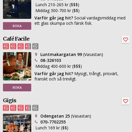
Lunch 210-265 kr ($$$)
Middag 300-700 kr ($$)
Varför går jag hit?
Social vardagsmiddag med
ett glas skumpa och färsk fisk.
BOKA
Café Facile
Luntmakargatan 99
(Vasastan)
08-326103
Middag 400-600 kr ($$$)
Varför går jag hit?
Mysigt, trångt, prisvärt,
franskt och så trevligt.
BOKA
Gigis
Odengatan 25
(Vasastan)
070-7702255
Lunch 169 kr ($$)