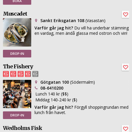
BOKA
Muscadet
Sankt Eriksgatan 108
(Vasastan)
Varför går jag hit?
Du vill ha underbar stämning
en vardag, men ändå glassa med ostron och vin!
DROP-IN
The Fishery
Götgatan 100
(Södermalm)
08-6410200
Lunch 140 kr ($$)
Middag 140-240 kr ($)
Varför går jag hit?
Förgyll shoppingrundan med
lunch från havet.
DROP-IN
Wedholms Fisk