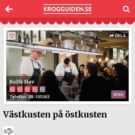
DELA
Rolfs Hav
BOKA
Telefon
: 08-105363
Västkusten på östkusten