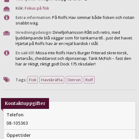
Kök:
Fokus på fisk
Extra information:
På Rolfs Hav simmar både fisken och notan
snabbt iväg.
Inredningsdesign:
Dinelljohansson Rått och retro, med
ljuddämpande blå väggar som för tankarna till…just det havet.
Hjärtat på Rolfs hav är en rejäl bardisk i stål.
En sak till:
Missa inte Rolfs Hav’s Burger Friterad skrei-torsk,
tartarsås, cheddarost och dijonsenap. Tänk McFish – fast den
här är riktigt, riktigt god! Dock 175 riksdaler!
Tags:
Fisk
Havskräfta
Ostron
Rolf
Kontaktuppgifter
Telefon
08-105363
Öppettider