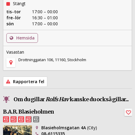
Stängt
tis
–
tor
17:00 – 00:00
fre
–
lör
16:30 – 01:00
sön
17:00 – 00:00
Hemsida
Vasastan
Drottninggatan 106, 11160, Stockholm
Rapportera fel
Om du gillar
Rolfs Hav
kanske du också gillar...
B.A.R. Blasieholmen
Blasieholmsgatan 4A
(City)
08-6115335