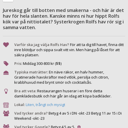
Jureskog går till botten med smakerna - och här är det
hav för hela slanten. Kanske minns ni hur hippt Rolfs
kök var på nittiotalet? Systerkrogen Rolfs hav rör sig i
samma vatten.
Varför ska jag välja Rolfs Hav?
För att ta dig till havet, finna ditt
inre blötdjur och sippa svalt vitt vin. Men häng på låset för att
säkra platsen.
Pris
:
Middag
300
-
800
kr ($$)
Typiska maträtter
:
En näve räkor, en halv hummer,
Gratinerade havskräftor med vitlök, persilja och citron,
krabbhuvud med brynt smör och cocktailsås.
Bra att veta:
Restaurangen huserar i en före detta
damklädesbutik och här går än idag att köpa badkläder.
Lokal:
Liten, trångt och mysigt
Vad tycker andra?
Betyg 4 av 5 i DN -okt -23 Betyg 11 av 15 i Di
Weekend -okt -23
Vad tycker Google?
Betyg 4.5 av 5.