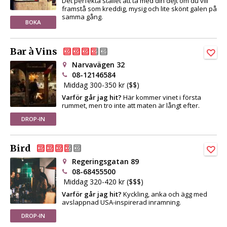
Det perfekta stället att ta med din dejt om du vill
framstå som kreddig, mysig och lite skönt galen på
samma gång.
BOKA
Bar à Vins
Narvavägen 32
08-12146584
Middag 300-350 kr ($$)
Varför går jag hit?
Här kommer vinet i första
rummet, men tro inte att maten är långt efter.
DROP-IN
Bird
Regeringsgatan 89
08-68455500
Middag 320-420 kr ($$$)
Varför går jag hit?
Kyckling, anka och ägg med
avslappnad USA-inspirerad inramning.
DROP-IN