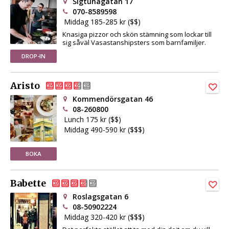
Sigtunagatan 17
070-8589598
Middag 185-285 kr ($$)
Knasiga pizzor och skön stämning som lockar till
sig såväl Vasastanshipsters som barnfamiljer.
DROP-IN
Aristo
Kommendörsgatan 46
08-260800
Lunch 175 kr ($$)
Middag 490-590 kr ($$$)
BOKA
Babette
Roslagsgatan 6
08-50902224
Middag 320-420 kr ($$$)