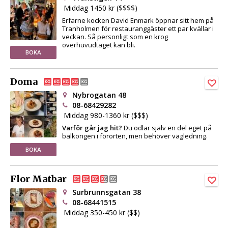
Middag 1450 kr ($$$$)
Erfarne kocken David Enmark öppnar sitt hem på
Tranholmen för restauranggäster ett par kvällar i
veckan. Så personligt som en krog
överhuvudtaget kan bli.
BOKA
Doma
Nybrogatan 48
08-68429282
Middag 980-1360 kr ($$$)
Varför går jag hit?
Du odlar själv en del eget på
balkongen i förorten, men behöver vägledning.
BOKA
Flor Matbar
Surbrunnsgatan 38
08-68441515
Middag 350-450 kr ($$)