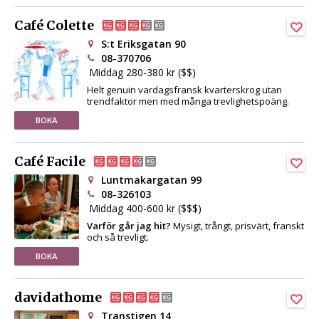
Café Colette
S:t Eriksgatan 90
08-370706
Middag 280-380 kr ($$)
Helt genuin vardagsfransk kvarterskrog utan
trendfaktor men med många trevlighetspoäng.
BOKA
Café Facile
Luntmakargatan 99
08-326103
Middag 400-600 kr ($$$)
Varför går jag hit?
Mysigt, trångt, prisvärt, franskt
och så trevligt.
BOKA
davidathome
Transtigen 14