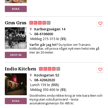
BOKA
Grus Grus
Karlbergsvägen 14
08-6106600
Middag 215-315 kr ($$)
Varför går jag hit?
Du tycker om Tranans
köttbullar, vill prova något nytt men helst inte gå
mer än 20 meter.
DROP-IN
Indio Kitchen
Kocksgatan 52
08-42062020
Lunch 159 kr ($$$)
Middag 350-600 kr ($$)
Stockholms enda nikkei-krog är inte bara liten och
mysig utan också prisvärd – testa
BOKA
avsmakningsmenyn för 495 kr.