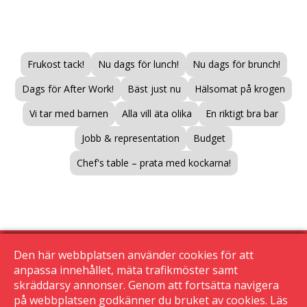
Frukost tack!
Nu dags för lunch!
Nu dags för brunch!
Dags för After Work!
Bäst just nu
Hälsomat på krogen
Vi tar med barnen
Alla vill äta olika
En riktigt bra bar
Jobb & representation
Budget
Chef's table – prata med kockarna!
Den här webbplatsen använder cookies för att
anpassa innehållet, mäta trafikmöster samt
skräddarsy annonser. Genom att fortsätta navigera
© 2015 Krogguiden.se
på webbplatsen godkänner du bruket av cookies. Läs
113 24 Stockholm