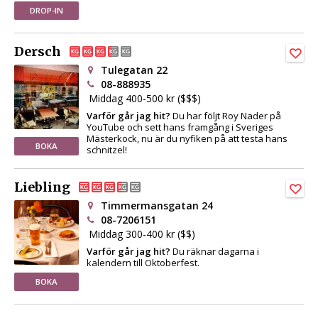
DROP-IN
Dersch
Tulegatan 22
08-888935
Middag 400-500 kr ($$$)
Varför går jag hit?
Du har följt Roy Nader på
YouTube och sett hans framgång i Sveriges
Mästerkock, nu är du nyfiken på att testa hans
BOKA
schnitzel!
Liebling
Timmermansgatan 24
08-7206151
Middag 300-400 kr ($$)
Varför går jag hit?
Du räknar dagarna i
kalendern till Oktoberfest.
BOKA