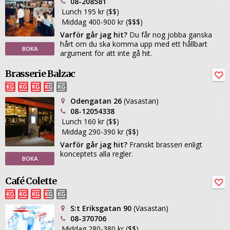
08-208581
Lunch 195 kr ($$)
Middag 400-900 kr ($$$)
Varför går jag hit?
Du får nog jobba ganska
hårt om du ska komma upp med ett hållbart
BOKA
argument för att inte gå hit.
Brasserie Balzac
Odengatan 26
(Vasastan)
08-12054338
Lunch 160 kr ($$)
Middag 290-390 kr ($$)
Varför går jag hit?
Franskt brasseri enligt
konceptets alla regler.
BOKA
Café Colette
S:t Eriksgatan 90
(Vasastan)
08-370706
Middag 280-380 kr ($$)