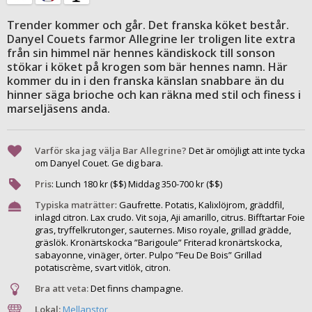
Trender kommer och går. Det franska köket består.
Danyel Couets farmor Allegrine ler troligen lite extra
från sin himmel när hennes kändiskock till sonson
stökar i köket på krogen som bär hennes namn. Här
kommer du in i den franska känslan snabbare än du
hinner säga brioche och kan räkna med stil och finess i
marseljäsens anda.
Varför ska jag välja Bar Allegrine?
Det är omöjligt att inte tycka
om Danyel Couet. Ge dig bara.
Pris
:
Lunch
180
kr ($$) Middag
350
-
700
kr ($$)
Typiska maträtter
:
Gaufrette. Potatis, Kalixlöjrom, gräddfil,
inlagd citron. Lax crudo. Vit soja, Aji amarillo, citrus. Bifftartar Foie
gras, tryffelkrutonger, sauternes. Miso royale, grillad grädde,
gräslök. Kronärtskocka ”Barigoule” Friterad kronärtskocka,
sabayonne, vinäger, örter. Pulpo ”Feu De Bois” Grillad
potatiscrème, svart vitlök, citron.
Bra att veta:
Det finns champagne.
Lokal:
Mellanstor