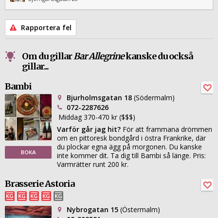
Rapportera fel
Om du gillar
Bar Allegrine
kanske du också
gillar...
Bambi
Bjurholmsgatan 18
(Södermalm)
072-2287626
Middag 370-470 kr ($$$)
Varför går jag hit?
För att frammana drömmen
om en pittoresk bondgård i östra Frankrike, där
du plockar egna ägg på morgonen. Du kanske
BOKA
inte kommer dit. Ta dig till Bambi så länge. Pris:
Varmrätter runt 200 kr.
Brasserie Astoria
Nybrogatan 15
(Östermalm)