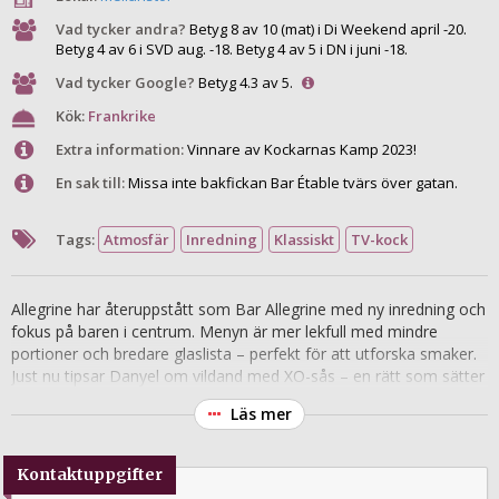
Vad tycker andra?
Betyg 8 av 10 (mat) i Di Weekend april -20.
Betyg 4 av 6 i SVD aug. -18. Betyg 4 av 5 i DN i juni -18.
Vad tycker Google?
Betyg 4.3 av 5.
Kök:
Frankrike
Extra information:
Vinnare av Kockarnas Kamp 2023!
En sak till:
Missa inte bakfickan Bar Étable tvärs över gatan.
Tags:
Atmosfär
Inredning
Klassiskt
TV-kock
Allegrine har återuppstått som Bar Allegrine med ny inredning och
fokus på baren i centrum. Menyn är mer lekfull med mindre
portioner och bredare glaslista – perfekt för att utforska smaker.
Just nu tipsar Danyel om vildand med XO-sås – en rätt som sätter
tonen för det nya Allegrine.
Läs mer
Kontaktuppgifter