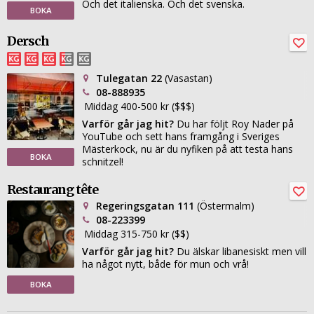
Och det italienska. Och det svenska.
BOKA
Dersch
Tulegatan 22
(Vasastan)
08-888935
Middag 400-500 kr ($$$)
Varför går jag hit?
Du har följt Roy Nader på
YouTube och sett hans framgång i Sveriges
Mästerkock, nu är du nyfiken på att testa hans
BOKA
schnitzel!
Restaurang tête
Regeringsgatan 111
(Östermalm)
08-223399
Middag 315-750 kr ($$)
Varför går jag hit?
Du älskar libanesiskt men vill
ha något nytt, både för mun och vrå!
BOKA