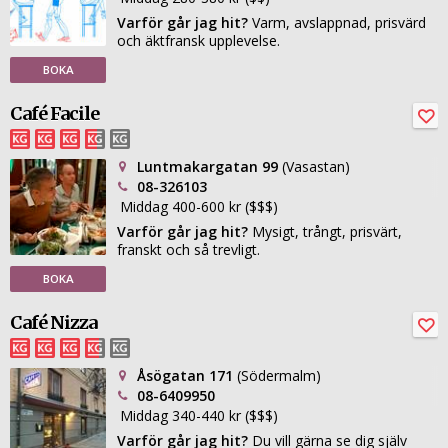
Varför går jag hit?
Varm, avslappnad, prisvärd
och äktfransk upplevelse.
BOKA
Café Facile
Luntmakargatan 99
(Vasastan)
08-326103
Middag 400-600 kr ($$$)
Varför går jag hit?
Mysigt, trångt, prisvärt,
franskt och så trevligt.
BOKA
Café Nizza
Åsögatan 171
(Södermalm)
08-6409950
Middag 340-440 kr ($$$)
Varför går jag hit?
Du vill gärna se dig själv