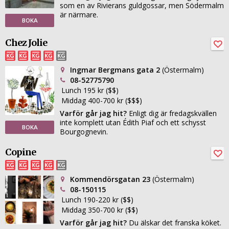
som en av Rivierans guldgossar, men Södermalm
är närmare.
BOKA
Chez Jolie
Ingmar Bergmans gata 2
(Östermalm)
08-52775790
Lunch 195 kr ($$)
Middag 400-700 kr ($$$)
Varför går jag hit?
Enligt dig är fredagskvällen
inte komplett utan Édith Piaf och ett schysst
BOKA
Bourgognevin.
Copine
Kommendörsgatan 23
(Östermalm)
08-150115
Lunch 190-220 kr ($$)
Middag 350-700 kr ($$)
Varför går jag hit?
Du älskar det franska köket.