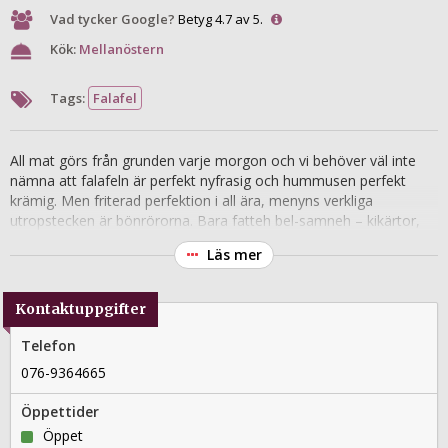
Vad tycker Google?
Betyg 4.7 av 5.
Kök:
Mellanöstern
Tags:
Falafel
All mat görs från grunden varje morgon och vi behöver väl inte
nämna att falafeln är perfekt nyfrasig och hummusen perfekt
krämig. Men friterad perfektion i all ära, menyns verkliga
utropstecken är bönrörorna. Bara fatteh bel-samneh – kikärtor,
tahini, yoghurtsås och små bitar friterat pitabröd som toppas
Läs mer
med nötter och smör – är värd turen till Rågsved.
Kontaktuppgifter
Telefon
076-9364665
Öppettider
Öppet