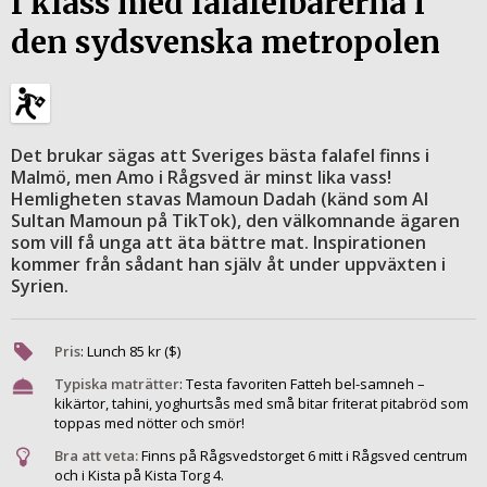
I klass med falafelbarerna i
den sydsvenska metropolen
Det brukar sägas att Sveriges bästa falafel finns i
Malmö, men Amo i Rågsved är minst lika vass!
Hemligheten stavas Mamoun Dadah (känd som Al
Sultan Mamoun på TikTok), den välkomnande ägaren
som vill få unga att äta bättre mat. Inspirationen
kommer från sådant han själv åt under uppväxten i
Syrien.
Pris
:
Lunch
85
kr ($)
Typiska maträtter
:
Testa favoriten Fatteh bel-samneh –
kikärtor, tahini, yoghurtsås med små bitar friterat pitabröd som
toppas med nötter och smör!
Bra att veta:
Finns på Rågsvedstorget 6 mitt i Rågsved centrum
och i Kista på Kista Torg 4.