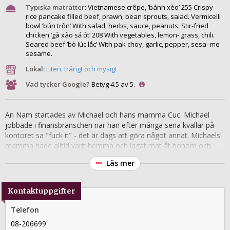
Typiska maträtter
:
Vietnamese crêpe, ’bánh xèo’ 255 Crispy
rice pancake filled beef, prawn, bean sprouts, salad. Vermicelli
bowl ’bún trộn’ With salad, herbs, sauce, peanuts. Stir-fried
chicken ’gà xào sả ớt’ 208 With vegetables, lemon- grass, chili.
Seared beef ’bò lúc lắc’ With pak choy, garlic, pepper, sesa- me
sesame.
Lokal:
Liten, trångt och mysigt
Vad tycker Google?
Betyg 4.5 av 5.
An Nam startades av Michael och hans mamma Cuc. Michael
jobbade i finansbranschen när han efter många sena kvällar på
kontoret sa "fuck it" - det är dags att göra något annat. Michaels
mamma hade alltid varit hemma och lagat mat åt honom och
hans fem syskon, och när alla blivit vuxna och flyttat hemifrån ville
Läs mer
hon göra något med all tid hon hade över. Så varför inte starta en
restaurang?
Kontaktuppgifter
Telefon
08-206699