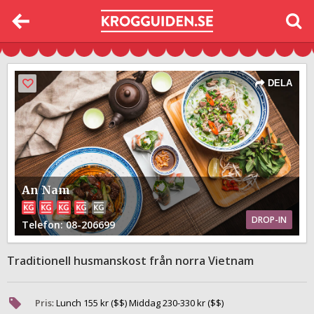
DELA
An Nam
DROP-IN
Telefon
: 08-206699
Traditionell husmanskost från norra Vietnam
Pris
:
Lunch
155
kr ($$) Middag
230
-
330
kr ($$)