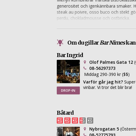
generositet och igenkännbara smaker. Hä
steak au poivre, osso buco och stekt gö
perdu, chokladmousse och ostbricka.
Om du gillar
Bar Nimes
kans
Bar Ingrid
Olof Palmes Gata 12
(
08-56297373
Middag 290-390 kr ($$)
Varför går jag hit?
Super
vinbar. Vi tror det blir bra!
DROP-IN
Bâtard
Nybrogatan 5
(Öster
08-52775793