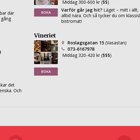
Middag 300-600 kr ($$)
Varför går jag hit?
Läget – mitt i allt,
BOKA
bar där
alltid nära. Och så tycker du om klassis
 gång
bistromat!
Vineriet
Roslagsgatan 15
(Vasastan)
073-6167978
3
Middag 320-420 kr ($$$)
BOKA
kar det
ienska. Och