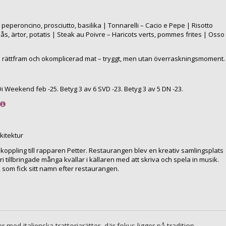
 peperoncino, prosciutto, basilika | Tonnarelli – Cacio e Pepe | Risotto
, ärtor, potatis | Steak au Poivre – Haricots verts, pommes frites | Osso
 rättfram och okomplicerad mat – tryggt, men utan överraskningsmoment.
Di Weekend feb -25. Betyg 3 av 6 SVD -23. Betyg 3 av 5 DN -23.
kitektur
 koppling till rapparen Petter. Restaurangen blev en kreativ samlingsplats
 tillbringade många kvällar i källaren med att skriva och spela in musik.
 som fick sitt namn efter restaurangen.
med italienska trattoriarätter, där fokus ligger på tradition,