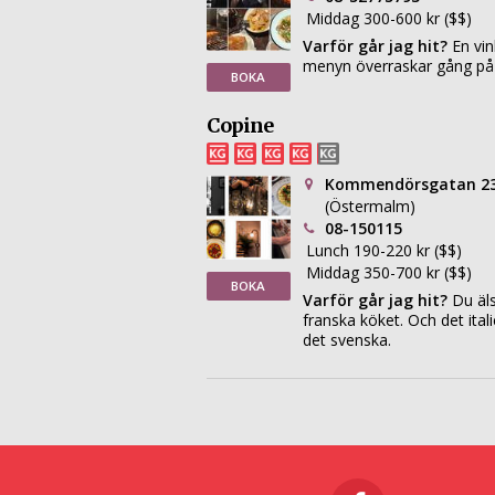
Middag 300-600 kr ($$)
Varför går jag hit?
En vin
menyn överraskar gång på
BOKA
Copine
Kommendörsgatan 2
(Östermalm)
08-150115
Lunch 190-220 kr ($$)
Middag 350-700 kr ($$)
BOKA
Varför går jag hit?
Du äls
franska köket. Och det ital
det svenska.