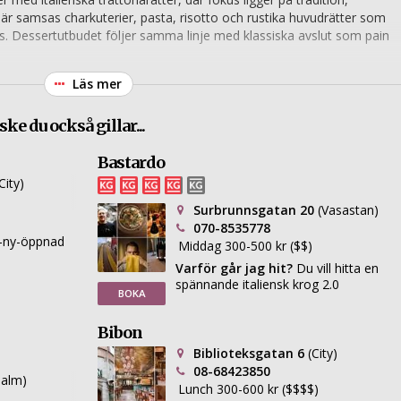
r samsas charkuterier, pasta, risotto och rustika huvudrätter som
s. Dessertutbudet följer samma linje med klassiska avslut som pain
Läs mer
ke du också gillar...
Bastardo
City)
Surbrunnsgatan 20
(Vasastan)
070-8535778
-ny-öppnad
Middag 300-500 kr ($$)
Varför går jag hit?
Du vill hitta en
spännande italiensk krog 2.0
BOKA
Bibon
Biblioteksgatan 6
(City)
08-68423850
malm)
Lunch 300-600 kr ($$$$)