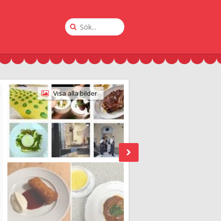
Sök
på
Krogguiden
Visa alla bilder