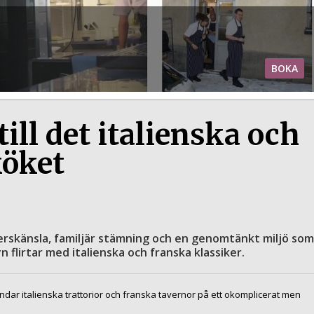
BOKA
ll det italienska och
köket
rskänsla, familjär stämning och en genomtänkt miljö som
 flirtar med italienska och franska klassiker.
ndar italienska trattorior och franska tavernor på ett okomplicerat men