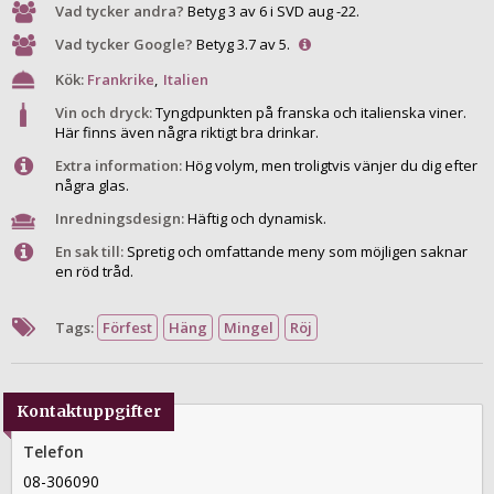
Vad tycker andra?
Betyg 3 av 6 i SVD aug -22.
Vad tycker Google?
Betyg 3.7 av 5.
Kök:
Frankrike
,
Italien
Vin och dryck:
Tyngdpunkten på franska och italienska viner.
Här finns även några riktigt bra drinkar.
Extra information:
Hög volym, men troligtvis vänjer du dig efter
några glas.
Inredningsdesign:
Häftig och dynamisk.
En sak till:
Spretig och omfattande meny som möjligen saknar
en röd tråd.
Tags:
Förfest
Häng
Mingel
Röj
Kontaktuppgifter
Telefon
08-306090