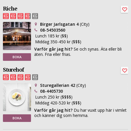
Riche
Birger Jarlsgatan 4
(City)
08-54503560
Lunch 185 kr ($$)
Middag 350-450 kr ($$$)
Varför går jag hit?
Se och synas. Äta eller bli
äten. Fria eller frias.
BOKA
Sturehof
Sturegallerian 42
(City)
08-4405730
Lunch 250 kr ($$$$)
Middag 420-520 kr ($$$)
Varför går jag hit?
Du har vuxit upp här i vimlet
och känner dig som hemma.
BOKA