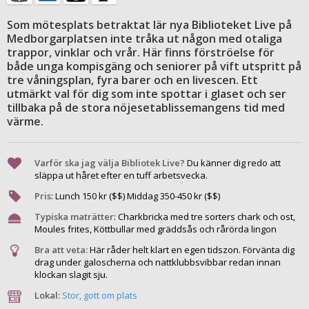
Som mötesplats betraktat lär nya Biblioteket Live på
Medborgarplatsen inte tråka ut någon med otaliga
trappor, vinklar och vrår. Här finns förströelse för
både unga kompisgäng och seniorer på vift utspritt på
tre våningsplan, fyra barer och en livescen. Ett
utmärkt val för dig som inte spottar i glaset och ser
tillbaka på de stora nöjesetablissemangens tid med
värme.
Varför ska jag välja Bibliotek Live?
Du känner dig redo att
släppa ut håret efter en tuff arbetsvecka.
Pris
:
Lunch
150
kr ($$) Middag
350
-
450
kr ($$)
Typiska maträtter
:
Charkbricka med tre sorters chark och ost,
Moules frites, Köttbullar med gräddsås och rårörda lingon
Bra att veta:
Här råder helt klart en egen tidszon. Förvänta dig
drag under galoscherna och nattklubbsvibbar redan innan
klockan slagit sju.
Lokal:
Stor, gott om plats