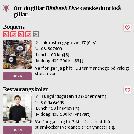
Om du gillar
Bibliotek Live
kanske du också
gillar...
Boqueria
Jakobsbergsgatan 17
(City)
08-307400
Lunch 165 kr ($$)
Middag 400-500 kr ($$$)
Varför går jag hit?
Du tar manchego på väldigt
stort allvar.
BOKA
Restaurangskolan
Tullgårdsgatan 12
(Södermalm)
08-4292440
Lunch 150 kr (Prisvärt)
Middag 400-500 kr (Prisvärt)
Varför går jag hit?
Att få äta mat från
stjärnkockar i vardande är en ynnest i sig.
BOKA