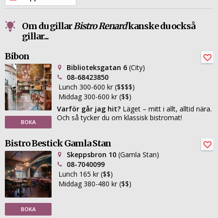
Om du gillar
Bistro Renard
kanske du också
gillar...
Bibon
Biblioteksgatan 6
(City)
08-68423850
Lunch 300-600 kr ($$$$)
Middag 300-600 kr ($$)
Varför går jag hit?
Läget – mitt i allt, alltid nära.
Och så tycker du om klassisk bistromat!
BOKA
Bistro Bestick Gamla Stan
Skeppsbron 10
(Gamla Stan)
08-7040099
Lunch 165 kr ($$)
Middag 380-480 kr ($$)
BOKA