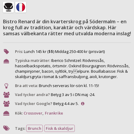
Bistro Renard är din kvarterskrog på Södermalm – en
krog full av tradition, karaktär och värdskap. Här
samsas välbekanta rätter med utvalda moderna inslag!
Pris
:
Lunch
145
kr ($$) Middag
250
-
400
kr (prisvärt)
Typiska maträtter
:
Iberico Schnitzel: Rödvinssås,
hasselbackspotatis, örtsmör. Oxkind Bourguignon: Rödvinssås,
champinjoner, bacon, syltlök, tryelpure. Bouillabaisse: Fisk &
skaldjursgryta i tomat & saffransbuljong, aioli, krutonger.
Bra att veta:
Brunch serveras lör-sön kl. 11-15!
Vad tycker andra?
Betyg 3 av 5 i DN maj -24.
Vad tycker Google?
Betyg 4.4 av 5.
Kök:
Crossover
,
Frankrike
Tags:
Brunch
Fisk & skaldjur