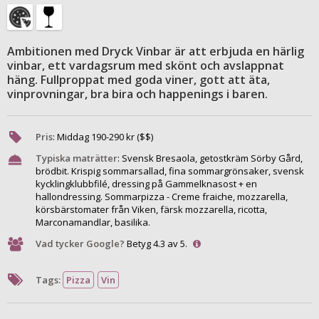
Ambitionen med Dryck Vinbar är att erbjuda en härlig
vinbar, ett vardagsrum med skönt och avslappnat
häng. Fullproppat med goda viner, gott att äta,
vinprovningar, bra bira och happenings i baren.
Pris
:
Middag
190
-
290
kr ($$)
Typiska maträtter
:
Svensk Bresaola, getostkräm Sörby Gård,
brödbit. Krispig sommarsallad, fina sommargrönsaker, svensk
kycklingklubbfilé, dressing på Gammelknasost + en
hallondressing. Sommarpizza - Creme fraiche, mozzarella,
körsbärstomater från Viken, färsk mozzarella, ricotta,
Marconamandlar, basilika.
Vad tycker Google?
Betyg 4.3 av 5.
Tags:
Pizza
Vin