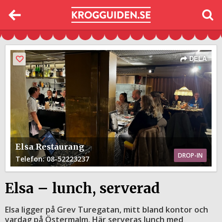
DELA
Elsa Restaurang
DROP-IN
Telefon
: 08-52223237
Elsa – lunch, serverad
Elsa ligger på Grev Turegatan, mitt bland kontor och
vardag på Östermalm. Här serveras lunch med