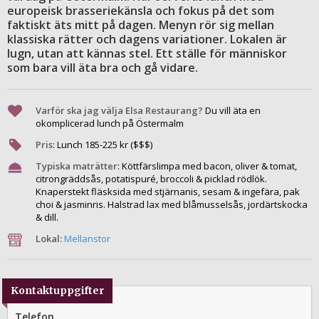
europeisk brasserie­känsla och fokus på det som
faktiskt äts mitt på dagen. Menyn rör sig mellan
klassiska rätter och dagens variationer. Lokalen är
lugn, utan att kännas stel. Ett ställe för människor
som bara vill äta bra och gå vidare.
Varför ska jag välja Elsa Restaurang?
Du vill äta en
okomplicerad lunch på Östermalm
Pris
:
Lunch
185
-
225
kr ($$$)
Typiska maträtter
:
Köttfärslimpa med bacon, oliver & tomat,
citrongräddsås, potatispuré, broccoli & picklad rödlök.
Knaperstekt fläsksida med stjärnanis, sesam & ingefära, pak
choi & jasminris. Halstrad lax med blåmusselsås, jordärtskocka
& dill.
Lokal:
Mellanstor
Kontaktuppgifter
Telefon