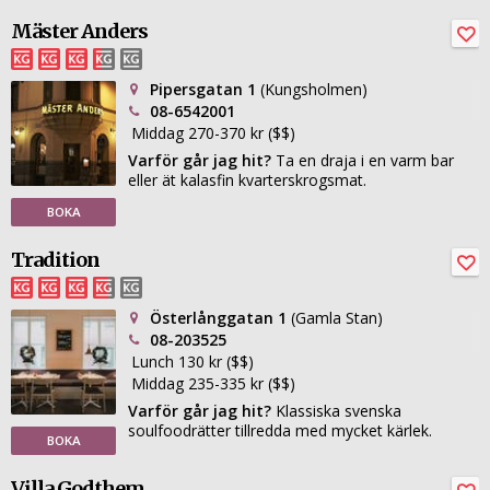
Mäster Anders
Pipersgatan 1
(Kungsholmen)
08-6542001
Middag 270-370 kr ($$)
Varför går jag hit?
Ta en draja i en varm bar
eller ät kalasfin kvarterskrogsmat.
BOKA
Tradition
Österlånggatan 1
(Gamla Stan)
08-203525
Lunch 130 kr ($$)
Middag 235-335 kr ($$)
Varför går jag hit?
Klassiska svenska
soulfoodrätter tillredda med mycket kärlek.
BOKA
Villa Godthem