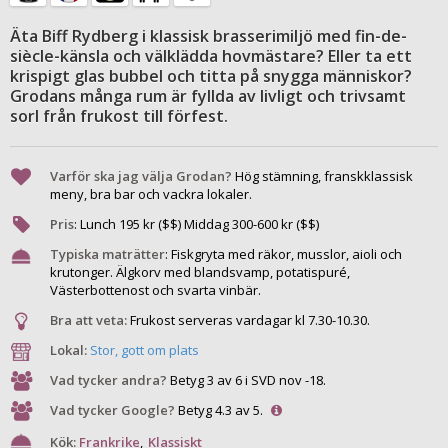
Äta Biff Rydberg i klassisk brasserimiljö med fin-de-
siècle-känsla och välklädda hovmästare? Eller ta ett
krispigt glas bubbel och titta på snygga människor?
Grodans många rum är fyllda av livligt och trivsamt
sorl från frukost till förfest.
Varför ska jag välja Grodan?
Hög stämning, franskklassisk
meny, bra bar och vackra lokaler.
Pris
:
Lunch
195
kr ($$) Middag
300
-
600
kr ($$)
Typiska maträtter
:
Fiskgryta med räkor, musslor, aioli och
krutonger. Älgkorv med blandsvamp, potatispuré,
Västerbottenost och svarta vinbär.
Bra att veta:
Frukost serveras vardagar kl 7.30-10.30.
Lokal:
Stor, gott om plats
Vad tycker andra?
Betyg 3 av 6 i SVD nov -18.
Vad tycker Google?
Betyg 4.3 av 5.
Kök:
Frankrike
,
Klassiskt