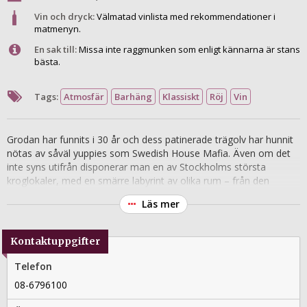
Vin och dryck:
Välmatad vinlista med rekommendationer i
matmenyn.
En sak till:
Missa inte raggmunken som enligt kännarna är stans
bästa.
Tags:
Atmosfär
Barhäng
Klassiskt
Röj
Vin
Grodan har funnits i 30 år och dess patinerade trägolv har hunnit
nötas av såväl yuppies som Swedish House Mafia. Även om det
inte syns utifrån disponerar man en av Stockholms största
kroglokaler, med en smärre labyrint av olika rum – från den
franska matsalen med sina 1800-talsväggmålningar till den
Läs mer
ombonade loungen vars sköna fåtöljer inbjuder till lojt
drinksippande. Senare på kvällen är baren ett populärt stopp för
det partyglada folket på väg ut i Stureplansnatten.
Kontaktuppgifter
Telefon
08-6796100