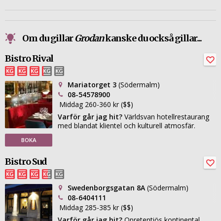
Om du gillar
Grodan
kanske du också gillar...
Bistro Rival
Mariatorget 3
(Södermalm)
08-54578900
Middag 260-360 kr ($$)
Varför går jag hit?
Världsvan hotellrestaurang
med blandat klientel och kulturell atmosfär.
BOKA
Bistro Sud
Swedenborgsgatan 8A
(Södermalm)
08-6404111
Middag 285-385 kr ($$)
Varför går jag hit?
Opretentiös kontinental