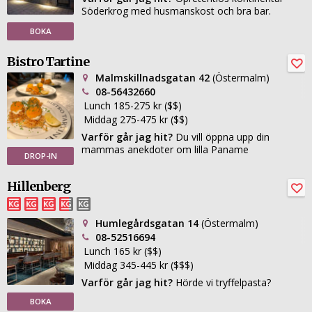
Söderkrog med husmanskost och bra bar.
BOKA
Bistro Tartine
Malmskillnadsgatan 42
(Östermalm)
08-56432660
Lunch 185-275 kr ($$)
Middag 275-475 kr ($$)
Varför går jag hit?
Du vill öppna upp din
mammas anekdoter om lilla Paname
DROP-IN
Hillenberg
Humlegårdsgatan 14
(Östermalm)
08-52516694
Lunch 165 kr ($$)
Middag 345-445 kr ($$$)
Varför går jag hit?
Hörde vi tryffelpasta?
BOKA