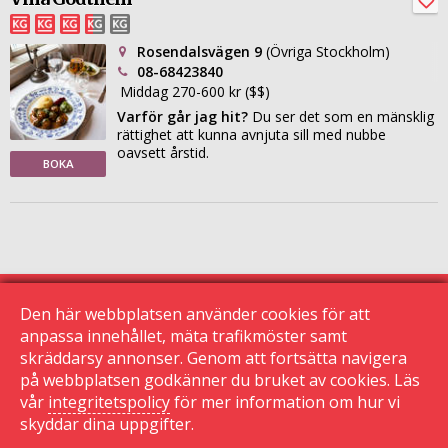
Rosendalsvägen 9
(Övriga Stockholm)
08-68423840
Middag 270-600 kr ($$)
Varför går jag hit?
Du ser det som en mänsklig
rättighet att kunna avnjuta sill med nubbe
oavsett årstid.
BOKA
Den här webbplatsen använder cookies för att
anpassa innehållet, mäta trafikmöster samt
skräddarsy annonser. Genom att fortsätta navigera
© 2015 Krogguiden.se
113 24 Stockholm
på webbplatsen godkänner du bruket av cookies. Läs
vår
integritetspolicy
för mer information om hur vi
|
skyddar dina uppgifter.
Kontakta oss
|
Den här sidan använder cookies
|
Sekretessinställningar