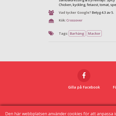
sambaldressing & tryffelmajo. Spicy 
Chicken, kyckling, fetaost, tomat, 
Vad tycker Google?
Betyg 4.3 av 5.
Kök:
Crossover
Tags:
Barhäng
Mackor
Gilla på Facebook
F
Den här webbplatsen använder cookies för att anpassa i