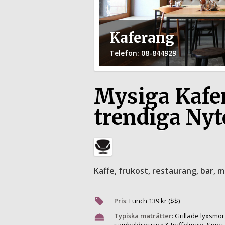
Kaferang
Telefon
: 08-844929
Mysiga Kafer
trendiga Nyt
Kaffe, frukost, restaurang, bar, 
Pris
:
Lunch
139
kr ($$)
Typiska maträtter
:
Grillade lyxsmör