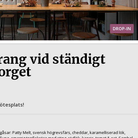
DROP-IN
ang vid ständigt
orget
mötesplats!
gåsar: Patty Melt, svensk högrevsfärs, cheddar, karamelliserad lök,