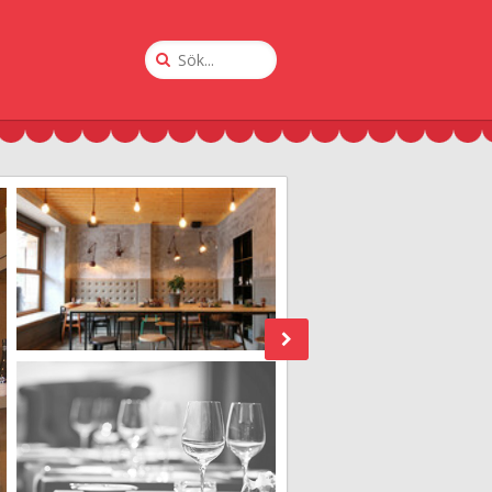
Sök
på
Krogguiden