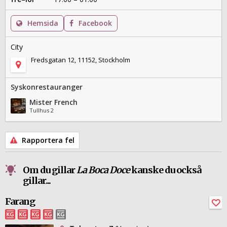
Hemsida
Facebook
City
Fredsgatan 12, 11152, Stockholm
Syskonrestauranger
Mister French
Tullhus 2
Rapportera fel
Om du gillar
La Boca Doce
kanske du också
gillar...
Farang