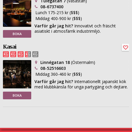
Tulegatan 7
(Vasastan)
08-6737400
Lunch 175-215 kr ($$$)
Middag 400-900 kr ($$$)
Varför går jag hit?
Innovativt och fräscht
asiatiskt i atmosfärrik industrimiljö.
BOKA
Kasai
Linnégatan 18
(Östermalm)
08-52516603
Middag 360-460 kr ($$$)
Varför går jag hit?
Internationellt japanskt kök
med klubbkänsla för unga partygäng och dejtare.
BOKA