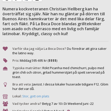
Numera kockveteranen Christian Hellberg kan ha
överträffat sig själv. När han nu gläntar på dörren till
Buenos Aires hamnkvarter är det med lika delar färg,
fart och fläkt. På La Boca Doce blandas grilltekniker
som asado och churrasco med en livlig och familjär
latinobar. Kryddigt, classy och kul!
Varför ska jag välja La Boca Doce?
Du föredrar att göra saker
the latino way.
Pris
:
Middag
595
-
695
kr ($$$$)
Typiska maträtter
:
Rökt Picanha med chimichurri, pulpo med
grön chili och citron, grilad hummerstjärt på spett serverad på
toast.
Bra att veta:
Javisst. I dessa lokaler huserade tidigare F12. Glöm
hur det var då.
Lokal:
Stor, gott om plats
Vad tycker andra?
Betyg 7 av 10 i Di Weekend juni -22