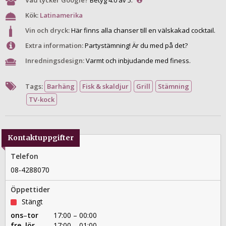
Vad tycker Google?
Betyg 4.0 av 5.
Kök:
Latinamerika
Vin och dryck:
Här finns alla chanser till en välskakad cocktail.
Extra information:
Partystämning! Är du med på det?
Inredningsdesign:
Varmt och inbjudande med finess.
Tags:
Barhäng
Fisk & skaldjur
Grill
Stämning
TV-kock
Kontaktuppgifter
Telefon
08-4288070
Öppettider
Stängt
ons
–
tor
17:00 – 00:00
fre
–
lör
17:00 – 01:00