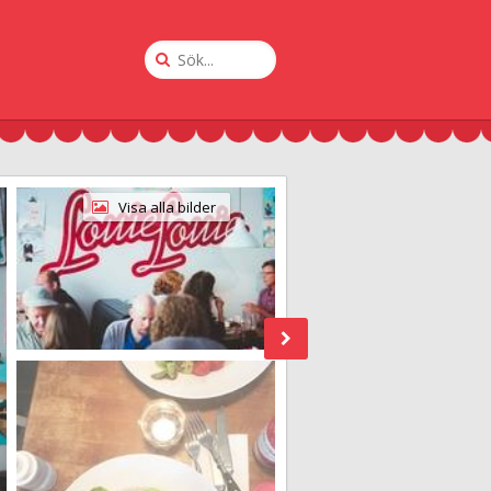
Sök
på
Krogguiden
Visa alla bilder