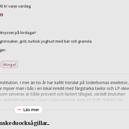
95 kr varje vardag.
krysset på lördagar!
grönsaker, gröt, turkisk yoghurt med bär och granola.
ger.
Mingel
nstitution. I mer än tio år har kafét trendat på Söderbornas innelistor,
Här myser man i bås i en lokal inredd med färgstarka tavlor och LP-skiv
m serveras är både prisvärd och läckert tillagad, särskilt brunchen
r uppmärksammas. Louie Louie serverar även en finfin frukost där
nerad grötblandning rostad i äpple och kanel.
Läs mer
ske du också gillar...