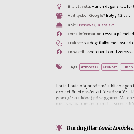
Bra att veta:
Har en dagens rätt för 
Vad tycker Google?
Betyg 4.2 av 5.
Kök:
Crossover
,
Klassiskt
Extra information:
Lyssna på melodi
Frukost:
surdegsfrallor med ost och 
En sak till:
Anordnar ibland vernissa
Tags:
Atmosfär
Frukost
Lunch
Louie Louie börjar så smått bli en egen i
och det är inte svårt att förstå varför. 
(som går att köpa) på väggarna. Maten so
med sina parmesan- och chili-scones bö
surdegsfrallor samsas med en egenkompo
Om du gillar
Louie Louie
kan