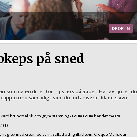
DROP-IN
bkeps på sned
an komma en diner för hipsters på Söder. Här avnjuter du
 cappuccino samtidigt som du botaniserar bland skivor.
svärd brunchtallrik och grym stämning - Louie Louie har det mesta.
r ($)
t högrev med creamed corn, sallad och grillat levin. Croque Monsieur.