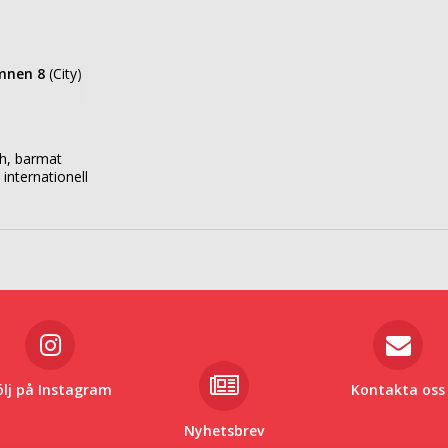
mnen 8
(City)
h, barmat
 internationell
ölj på Instagram
Kontakta oss
Nyhetsbrev