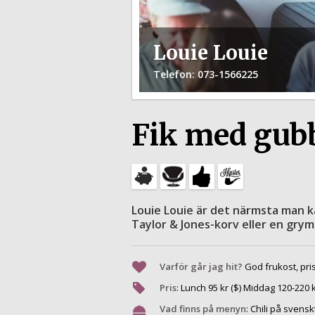
Louie Louie
Telefon
: 073-1566225
Fik med gub
Louie Louie är det närmsta man k
Taylor & Jones-korv eller en grym
Varför går jag hit?
God frukost, pri
Pris
:
Lunch
95
kr ($) Middag
120
-
220
k
Vad finns på menyn
:
Chili på svensk