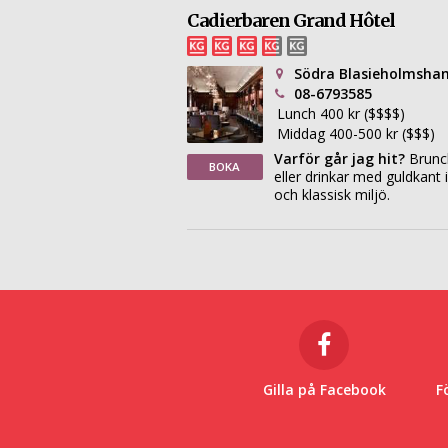
Cadierbaren Grand Hôtel
Södra Blasieholmsha
08-6793585
Lunch 400 kr ($$$$)
Middag 400-500 kr ($$$)
Varför går jag hit?
Brunc
BOKA
eller drinkar med guldkant i
och klassisk miljö.
Gilla på Facebook
F