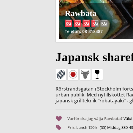
Rawbata
Telefon
: 08-318487
Japansk share
Rörstrandsgatan i Stockholm fortsä
urban publik. Med nytillskottet Raw
japansk grillteknik “robatayaki” -
Varför ska jag välja Rawbata?
Välut
Pris
:
Lunch
150
kr ($$) Middag
330
-
43