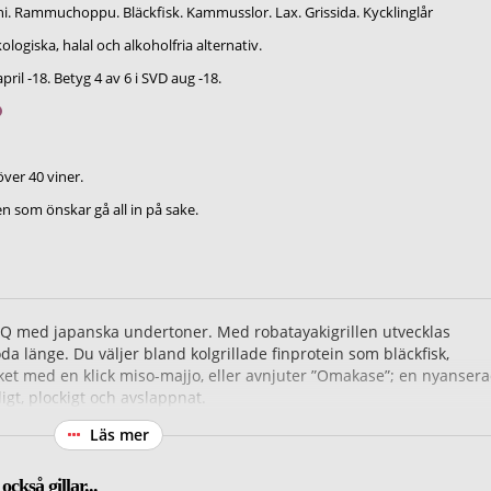
i. Rammuchoppu. Bläckfisk. Kammusslor. Lax. Grissida. Kycklinglår
ologiska, halal och alkoholfria alternativ.
pril -18. Betyg 4 av 6 i SVD aug -18.
över 40 viner.
n som önskar gå all in på sake.
Q med japanska undertoner. Med robatayakigrillen utvecklas
a länge. Du väljer bland kolgrillade finprotein som bläckfisk,
et med en klick miso-majjo, eller avnjuter ”Omakase”; en nyanser
gt, plockigt och avslappnat.
Läs mer
rouk, Årets konditor 1995. Och givetvis bjuds det även på
n vara värda en Rawbata-visit.
ckså gillar...