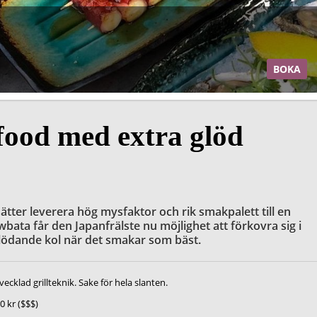
BOKA
food med extra glöd
tter leverera hög mysfaktor och rik smakpalett till en
bata får den Japanfrälste nu möjlighet att förkovra sig i
 glödande kol när det smakar som bäst.
vecklad grillteknik. Sake för hela slanten.
0
kr ($$$)