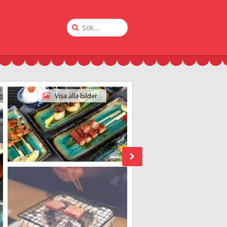
Sök
på
Krogguiden
Visa alla bilder