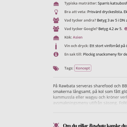
Typiska maträtter
:
Sparris katsubosh
Bra att veta:
Prisvärd dryckeslista. Ek
Vad tycker andra?
Betyg 3 av 5 i DN a
Vad tycker Google?
Betyg 4.2 av 5.
Kök:
Asien
Vin och dryck:
Ett stort vinförråd på 
En sak till:
Plockig snacksmeny för de
Tags:
Koncept
På Rawbata serveras sharefood och BB
smakerna långsamt, på kol som fått glöd
kammussla eller wagyu och kröner verk
avsmakningsmeny utifrån säsong. Folkli
Bakom mat och koncept står Gustaf Mab
desserter värda sitt namn, som i sig ka
Om du gillar
Rawbata
kanske du o