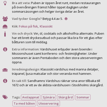
Bra att veta:
Puben är öppen året runt, medan restaurangen
på övervåningen främst håller öppet dagligen under
sommarsäsongen och helger övriga delar av året.
Vad tycker Google?
Betyg 4.4 av 5.
Kök:
Fokus på fisk
,
Klassiskt
Vin och dryck:
Vin, öl, cocktails och alkoholfria alternativ. Puben
har ett brett dryckesutbud och passar lika bra för ett glas efter
båtturen som till middag.
Extra information:
Värdshuset erbjuder även boende i
Missionshuset samt konferens- och festmöjligheter. Under
sommaren är även Pentaboden och den stora uteserveringen
öppna.
Inredningsdesign:
Klassiskt värdshus med marina detaljer,
träpanel, ljusa matsalar och stor veranda mot hamnen.
En sak till:
Sandhamns Värdshus räknar sina anor tillbaka till
1672 och är ett av de äldsta värdshusen i Stockholms skärgård.
Tags:
Avslappnat
Sjönära
Skärgård
Sommar
Ta med båten
Uteservering