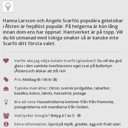
Hanna Larsson och Angelo Scarfós populära gelatobar
i Ålsten är hejdlöst populär. På helgerna är kön lång
innan dom ens har öppnat. Hantverket är på topp. Vill
du bli utmanad med tokiga smaker så är kanske inte
Scarfó ditt första valet.
Varför ska jag välja Gelato Scarfó (glassbar)?
Du vill äta god
glass i den samtida överklassens eget svar på Bullerbyn
(Ålsten) och älskar att stå i kö!
Pris
:
Middag
45
-
145
kr ($)
Typiska maträtter
:
Citron, svensk jordgubbe, rabarber,
basilika, kokos, lakrits, hasselnöt, pistage.
Bra att veta:
Hasselnötterna kommer från från Piemonte,
pistagnötterna och mandlarna från Sicilien.
Vad tycker Google?
Betyg 4.7 av 5.
Extra information:
Gjord på mjölk, grädde, ägg och frukt utan