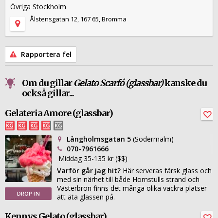
Övriga Stockholm
Ålstensgatan 12, 167 65, Bromma
Rapportera fel
Om du gillar
Gelato Scarfó (glassbar)
kanske du
också gillar...
Gelateria Amore (glassbar)
Långholmsgatan 5
(Södermalm)
070-7961666
Middag 35-135 kr ($$)
Varför går jag hit?
Här serveras färsk glass och
med sin närhet till både Hornstulls strand och
Västerbron finns det många olika vackra platser
DROP-IN
att äta glassen på.
Kennys Gelato (glassbar)