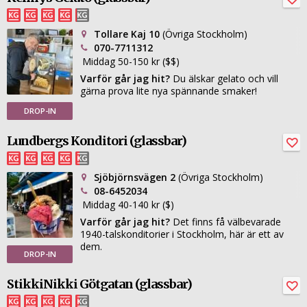
Tollare Kaj 10
(Övriga Stockholm)
070-7711312
Middag 50-150 kr ($$)
Varför går jag hit?
Du älskar gelato och vill
gärna prova lite nya spännande smaker!
DROP-IN
Lundbergs Konditori (glassbar)
Sjöbjörnsvägen 2
(Övriga Stockholm)
08-6452034
Middag 40-140 kr ($)
Varför går jag hit?
Det finns få välbevarade
1940-talskonditorier i Stockholm, här är ett av
dem.
DROP-IN
StikkiNikki Götgatan (glassbar)