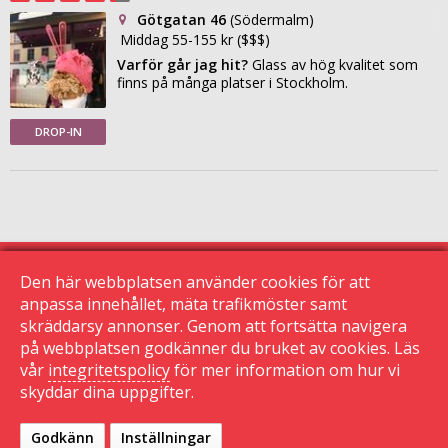
Götgatan 46
(Södermalm)
Middag 55-155 kr ($$$)
Varför går jag hit?
Glass av hög kvalitet som
finns på många platser i Stockholm.
DROP-IN
Den här webbplatsen använder cookies för att
anpassa innehållet, mäta trafikmöster samt
skräddarsy annonser. Genom att fortsätta navigera
© 2015 Krogguiden.se
113 24 Stockholm
på webbplatsen godkänner du bruket av cookies. Läs
vår
integritetspolicy
för mer information om hur vi
|
skyddar dina uppgifter.
Kontakta oss
|
Den här sidan använder cookies
|
Sekretessinställningar
Godkänn
Inställningar