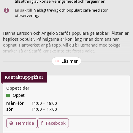
tillsättning av konserveringsmedel och färgämnen.
En sak till:
Väldigt trevlig och populärt café med stor
uteservering.
Hanna Larsson och Angelo Scarfós populära gelatobar i Ålsten är
hejdlöst populär. På helgerna är kön lång innan dom ens har
öppnat. Hantverket är på topp. Vill du bli utmanad med tokiga
smaker så är Scarfó kanske inte ett första valet.
Läs mer
Kontaktuppgifter
Öppettider
Öppet
mån
–
lör
11:00 – 18:00
sön
11:00 – 17:00
Hemsida
Facebook