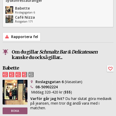
Syskonrestauranger
Babette
Roslagsgatan 6
Café Nizza
Åsögatan 171
Rapportera fel
Om du gillar
Schmaltz Bar & Delicatessen
kanske du också gillar...
Babette
Roslagsgatan 6
(Vasastan)
08-50902224
Middag 320-420 kr ($$$)
Varför går jag hit?
Du har slutat göra mediavik
på jeansen, men tror dig ändå vara med i
matchen.
BOKA