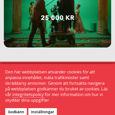
Den här webbplatsen använder cookies för att
anpassa innehållet, mäta trafikmöster samt
skräddarsy annonser. Genom att fortsätta navigera
© 2015 Krogguiden.se
113 24 Stockholm
på webbplatsen godkänner du bruket av cookies. Läs
vår
integritetspolicy
för mer information om hur vi
|
skyddar dina uppgifter.
Kontakta oss
|
Den här sidan använder cookies
|
Sekretessinställningar
Godkänn
Inställningar