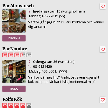
Bar Abrovinsch
Inedalsgatan 15
(Kungsholmen)
Middag 165-270 kr ($$)
Varför går jag hit?
Du är i krokarna och känner
dig tursam!
DROP-IN
Bar Nombre
Odengatan 36
(Vasastan)
08-6121420
Middag 400-500 kr ($$$)
Varför går jag hit?
Ambitiöst svenskspanskt
kök och populär bar i livlig kontinental miljö.
BOKA
Rolfs Kök