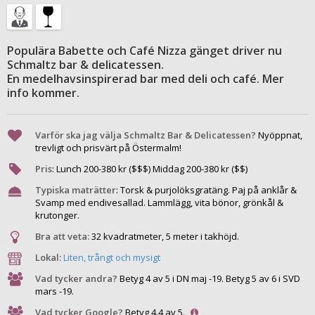
Populära Babette och Café Nizza gänget driver nu
Schmaltz bar & delicatessen.
En medelhavsinspirerad bar med deli och café. Mer
info kommer.
Varför ska jag välja Schmaltz Bar & Delicatessen?
Nyöppnat,
trevligt och prisvärt på Östermalm!
Pris
:
Lunch
200
-
380
kr ($$$) Middag
200
-
380
kr ($$)
Typiska maträtter
:
Torsk & purjolöksgratäng. Paj på anklår &
Svamp med endivesallad. Lammlägg, vita bönor, grönkål &
krutonger.
Bra att veta:
32 kvadratmeter, 5 meter i takhöjd.
Lokal:
Liten, trångt och mysigt
Vad tycker andra?
Betyg 4 av 5 i DN maj -19. Betyg 5 av 6 i SVD
mars -19.
Vad tycker Google?
Betyg 4.4 av 5.