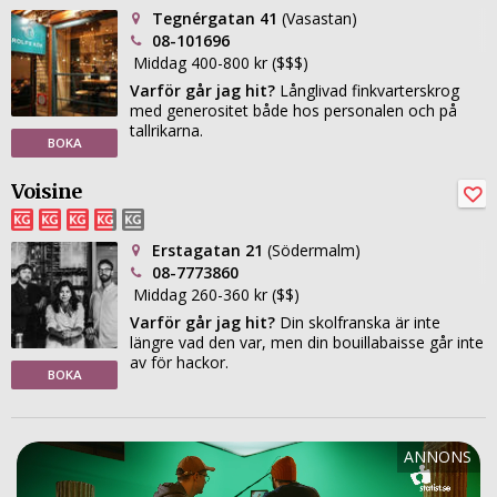
Tegnérgatan 41
(Vasastan)
08-101696
Middag 400-800 kr ($$$)
Varför går jag hit?
Långlivad finkvarterskrog
med generositet både hos personalen och på
tallrikarna.
BOKA
Voisine
Erstagatan 21
(Södermalm)
08-7773860
Middag 260-360 kr ($$)
Varför går jag hit?
Din skolfranska är inte
längre vad den var, men din bouillabaisse går inte
av för hackor.
BOKA