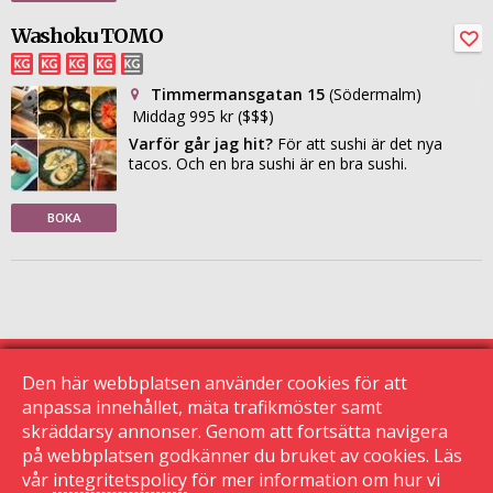
Washoku TOMO
Timmermansgatan 15
(Södermalm)
Middag 995 kr ($$$)
Varför går jag hit?
För att sushi är det nya
tacos. Och en bra sushi är en bra sushi.
BOKA
Den här webbplatsen använder cookies för att
anpassa innehållet, mäta trafikmöster samt
skräddarsy annonser. Genom att fortsätta navigera
© 2015 Krogguiden.se
113 24 Stockholm
på webbplatsen godkänner du bruket av cookies. Läs
vår
integritetspolicy
för mer information om hur vi
|