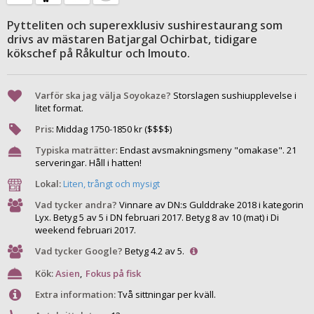
Pytteliten och superexklusiv sushirestaurang som
drivs av mästaren Batjargal Ochirbat, tidigare
kökschef på Råkultur och Imouto.
Varför ska jag välja Soyokaze?
Storslagen sushiupplevelse i
litet format.
Pris
:
Middag
1750
-
1850
kr ($$$$)
Typiska maträtter
:
Endast avsmakningsmeny "omakase". 21
serveringar. Håll i hatten!
Lokal:
Liten, trångt och mysigt
Vad tycker andra?
Vinnare av DN:s Gulddrake 2018 i kategorin
Lyx. Betyg 5 av 5 i DN februari 2017. Betyg 8 av 10 (mat) i Di
weekend februari 2017.
Vad tycker Google?
Betyg 4.2 av 5.
Kök:
Asien
,
Fokus på fisk
Extra information:
Två sittningar per kväll.