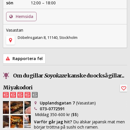
sön
12:00 – 18:00
Hemsida
Vasastan
Döbelnsgatan 8, 11140, Stockholm
Rapportera fel
Om du gillar
Soyokaze
kanske du också gillar...
Miyakodori
Upplandsgatan 7
(Vasastan)
073-0772591
Middag 350-600 kr ($$)
Varför går jag hit?
Du älskar japansk mat men
börjar tröttna på sushi och ramen.