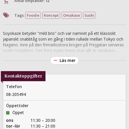
Antal sittplatser:
12
Tags:
Foodie
Koncept
Omakase
Sushi
Soyokaze betyder "mild bris" och var namnet på ett klassiskt
japanskt snabbtåg som en gång i tiden rullade mellan Tokyo och
Nagano. Inne på den frimärksstora krogen på Frejgatan serveras
sushi i toppklass. Det finns ingen meny utan allt är omakase –
kockens val utifrån vilka råvaror som är bäst för dagen. Den som
Läs mer
har gott om pengar kan boka hela krogen för lunch eller event.
Kontaktuppgifter
Telefon
08-205494
Öppettider
Öppet
ons
11:30 – 20:00
tor
–
lör
11:30 – 21:00