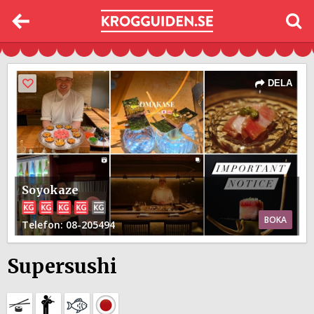
DELA
Soyokaze
BOKA
Telefon
: 08-205494
Supersushi