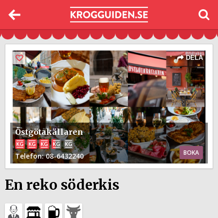
DELA
Östgötakällaren
BOKA
Telefon
: 08-6432240
En reko söderkis