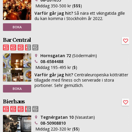
Middag 350-500 kr ($$$)
Varför går jag hit?
Så nära ett vikingatida gille
du kan komma i Stockholm år 2022.
BOKA
Bar Central
Hornsgatan 72
(Södermalm)
08-6584488
Middag 195-495 kr ($)
Varför går jag hit?
Centraleuropeiska kötträtter
tillagade med finess och serverade i stora
portioner. Sehr gemütlich.
BOKA
Bierhaus
Tegnérgatan 10
(Vasastan)
08-50908810
Middag 220-320 kr ($$)