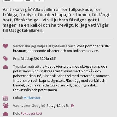
Vart ska vi gå? Alla ställen är för fullpackade, för
tråkiga, för dyra, för überhippa, för tomma, för långt
bort, för skräniga... Vi vill ju bara få något gott i
magen, ta en kall öl och ha trevligt. Jo, jag vet! Vi går
till Östgötakällaren.
Varför ska jag välja Östgötakällaren?
Stora portioner rustik
husman, spännande ölsorter och omtänksam service.
Pris
:
Middag
220
-
320
kr ($$)
Typiska maträtter
:
Mustig Hjortgryta med skogssvamp och
potatismos, Rödvinsbräserad Oxkind med blomkål- och
palsternackspuré, Klassisk Schnitzel med tartarsås, pommes
frites, citron och kapris, Ugnstekt Fläsklägg med surkål och
knödel, Skomakarlåda (utskuren biff, bacon, gräslök,
rödvinssås och potatismos).
Lokal:
Mellanstor
Vad tycker Google?
Betyg 4.2 av 5.
Kök:
Fokus på kött