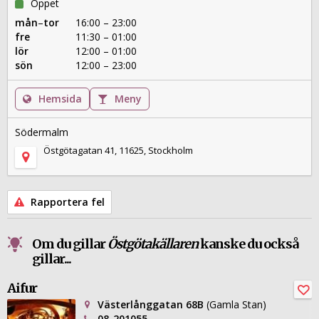
Öppet
mån
–
tor
16:00 – 23:00
fre
11:30 – 01:00
lör
12:00 – 01:00
sön
12:00 – 23:00
Hemsida
Meny
Södermalm
Östgötagatan 41, 11625, Stockholm
Rapportera fel
Om du gillar
Östgötakällaren
kanske du också
gillar...
Aifur
Västerlånggatan 68B
(Gamla Stan)
08-201055