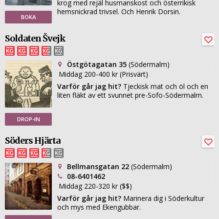
krog med rejäl husmanskost och österrikisk
hemsnickrad trivsel. Och Henrik Dorsin.
BOKA
Soldaten Švejk
Östgötagatan 35
(Södermalm)
Middag 200-400 kr (Prisvärt)
Varför går jag hit?
Tjeckisk mat och öl och en
liten fläkt av ett svunnet pre-Sofo-Södermalm.
DROP-IN
Söders Hjärta
Bellmansgatan 22
(Södermalm)
08-6401462
Middag 220-320 kr ($$)
Varför går jag hit?
Marinera dig i Söderkultur
och mys med Ekengubbar.