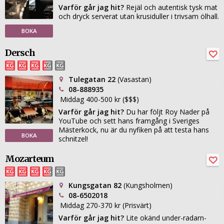
Varför går jag hit?
Rejäl och autentisk tysk mat
och dryck serverat utan krusiduller i trivsam ölhall.
BOKA
Dersch
Tulegatan 22
(Vasastan)
08-888935
Middag 400-500 kr ($$$)
Varför går jag hit?
Du har följt Roy Nader på
YouTube och sett hans framgång i Sveriges
Mästerkock, nu är du nyfiken på att testa hans
BOKA
schnitzel!
Mozarteum
Kungsgatan 82
(Kungsholmen)
08-6502018
Middag 270-370 kr (Prisvärt)
Varför går jag hit?
Lite okänd under-radarn-