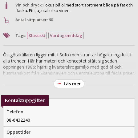
Vin och dryck:
Fokus på öl med stort sortiment både på fat och
flaska. Ett tjugotal olika viner.
Antal sittplatser:
60
Tags:
Klassiskt
Vardagsmiddag
Östgötakällaren ligger mitt i Sofo men struntar högaktningsfullt i
alla trender. Här har maten och konceptet stått sig sedan
öppningen 1986: hjärtlig kvarterskrogsmiljö med god öl och
husmanskost från Skandinavien och Centraleuropa till facila priser.
Wienerschnitzel, slaktartallrik och ugnsstekt helt fläsklägg av
Läs mer
monumentala proportioner med surkål och knödel sköljs ner med
skummande klunkar Maredsous och ofiltrerad Pilsner Urquell.
Pålitligt, vänligt och prisvärt med väldigt hög lägstanivå.
Kontaktuppgifter
Telefon
08-6432240
Öppettider