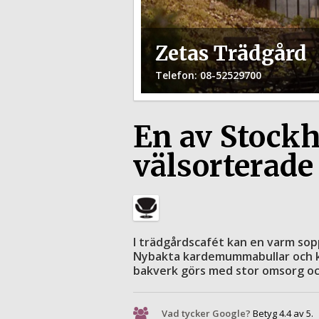
Zetas Trädgård
Telefon
: 08-52529700
En av Stockh
välsorterade
I trädgårdscafét kan en varm so
Nybakta kardemummabullar och kry
bakverk görs med stor omsorg oc
Vad tycker Google?
Betyg 4.4 av 5.