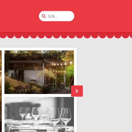
Sök
på
Krogguiden