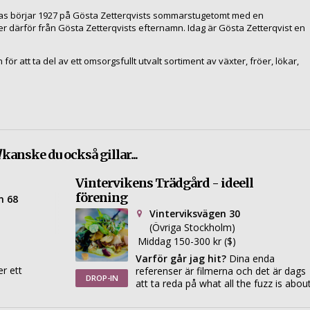
as börjar 1927 på Gösta Zetterqvists sommarstugetomt med en
därför från Gösta Zetterqvists efternamn. Idag är Gösta Zetterqvist en
r att ta del av ett omsorgsfullt utvalt sortiment av växter, fröer, lökar,
kanske du också gillar...
Vintervikens Trädgård - ideell
förening
n 68
Vinterviksvägen 30
(Övriga Stockholm)
Middag 150-300 kr ($)
Varför går jag hit?
Dina enda
r ett
referenser är filmerna och det är dags
DROP-IN
att ta reda på what all the fuzz is about