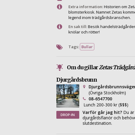
Extra information:
Historien om Zet
blomsterkiosk. Namnet Zetas kommer 
legend inom trädgårdsbranschen.
En sak till:
Besök handelsträdgården fö
knölar och rötter!
Tags:
Bullar
Om du gillar
Zetas Trädgård
Djurgårdsbrunn
Djurgårdsbrunnsväge
(Övriga Stockholm)
08-6547700
Lunch 200-300 kr ($$$)
Varför går jag hit?
Du är
DROP-IN
djurgårdsflanör och behöve
slutdestination.