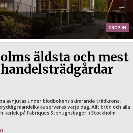
DROP-IN
olms äldsta och mest
 handelsträdgårdar
ppa avnjutas under blodbokens skimrande trädkrona.
ddig mandelkaka serveras varje dag. Allt bröd och alla
h kärlek på Fabriques Stenugnsbageri i Stockholm.