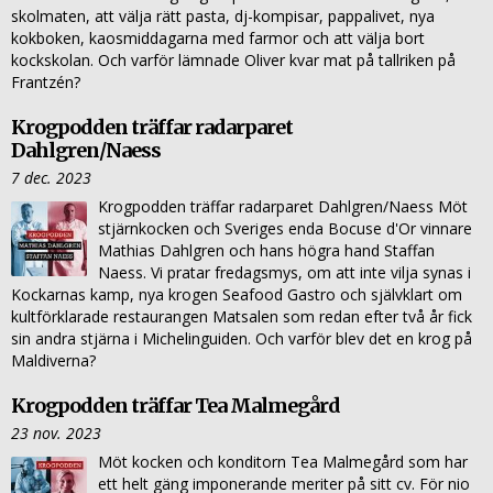
skolmaten, att välja rätt pasta, dj-kompisar, pappalivet, nya
kokboken, kaosmiddagarna med farmor och att välja bort
kockskolan. Och varför lämnade Oliver kvar mat på tallriken på
Frantzén?
Krogpodden träffar radarparet
Dahlgren/Naess
7 dec. 2023
Krogpodden träffar radarparet Dahlgren/Naess Möt
stjärnkocken och Sveriges enda Bocuse d'Or vinnare
Mathias Dahlgren och hans högra hand Staffan
Naess. Vi pratar fredagsmys, om att inte vilja synas i
Kockarnas kamp, nya krogen Seafood Gastro och självklart om
kultförklarade restaurangen Matsalen som redan efter två år fick
sin andra stjärna i Michelinguiden. Och varför blev det en krog på
Maldiverna?
Krogpodden träffar Tea Malmegård
23 nov. 2023
Möt kocken och konditorn Tea Malmegård som har
ett helt gäng imponerande meriter på sitt cv. För nio