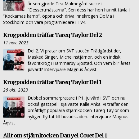
år sen gjorde Tea Malmegård succé i
”Dessertmästarna". Sen dess har hon hunnit tävla i
”Kockarnas kamp”, öppna och driva innekrogen DoMa i
Stockholm och vara programledare i TV4.
Krogpodden träffar Tareq Taylor Del 2
11 nov. 2023
Del 2. Vi pratar om SVT succén Trädgårdstider,
Masked Singer, Michelinstjärnor, och en indisk
favoritkrog i Hammarby Sjöstad. Och vem blir årets
julvärd? Intervjuare Magnus Åqvist
Krogpodden träffar Tareq Taylor Del 1
26 okt. 2023
Dubbel sommarpratare i P1, julvärd i SVT och nu
också gästspel i självaste Kalle Anka. Vi träffar den
omåttligt populära stjärnkocken Tareq Taylor som
nyligen flyttat till huvudstaden. Intervjuare Magnus
Åqvist
Allt om stjärnkocken Danyel Couet Del 1