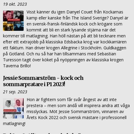
19 okt. 2023
Visst känner du igen Danyel Couet från Kockarnas
kamp eller kanske från The Island Sverige? Danyel är
en svensk-fransk-finländsk kock och krögare som
kommit att bli en stark lysande stjärna när det
kommer till matlagning. Han höll nästan på att bli tecknare men
efter ett extrajobb på klassiska Edsbacka krog var kockkarriären
ett faktum. Han driver krogen Allegrine i Stockholm. Guldkaggen
på Gotland. Och nu så har han tillsammans med Sebastian
Turesson tagit över köket på nyöppningen av klassiska krogen
Taverna Brillo!
Jessie Sommarström - kock och
sommarpratare i P1 2023!
21 sep. 2023
Hon är fightern som får svår ångest av att inte
prestera – men som ändå vill inspirera andra att våga
misslyckas. Möt Jessie Sommarström, vinnaren av
Årets Kock 2022 och svensk mästare i professionell
matlagning!