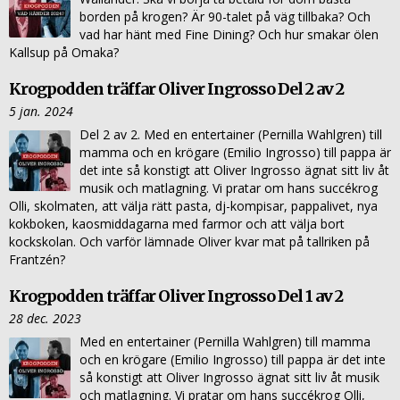
borden på krogen? Är 90-talet på väg tillbaka? Och
vad har hänt med Fine Dining? Och hur smakar ölen
Kallsup på Omaka?
Krogpodden träffar Oliver Ingrosso Del 2 av 2
5 jan. 2024
Del 2 av 2. Med en entertainer (Pernilla Wahlgren) till
mamma och en krögare (Emilio Ingrosso) till pappa är
det inte så konstigt att Oliver Ingrosso ägnat sitt liv åt
musik och matlagning. Vi pratar om hans succékrog
Olli, skolmaten, att välja rätt pasta, dj-kompisar, pappalivet, nya
kokboken, kaosmiddagarna med farmor och att välja bort
kockskolan. Och varför lämnade Oliver kvar mat på tallriken på
Frantzén?
Krogpodden träffar Oliver Ingrosso Del 1 av 2
28 dec. 2023
Med en entertainer (Pernilla Wahlgren) till mamma
och en krögare (Emilio Ingrosso) till pappa är det inte
så konstigt att Oliver Ingrosso ägnat sitt liv åt musik
och matlagning. Vi pratar om hans succékrog Olli,