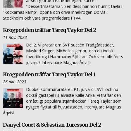
år sen gjorde Tea Malmegård succé i
”Dessertmästarna". Sen dess har hon hunnit tävla i
”Kockarnas kamp”, öppna och driva innekrogen DoMa i
Stockholm och vara programledare i TV4.
Krogpodden träffar Tareq Taylor Del 2
11 nov. 2023
Del 2. Vi pratar om SVT succén Trädgårdstider,
Masked Singer, Michelinstjärnor, och en indisk
favoritkrog i Hammarby Sjöstad. Och vem blir årets
julvärd? Intervjuare Magnus Åqvist
Krogpodden träffar Tareq Taylor Del 1
26 okt. 2023
Dubbel sommarpratare i P1, julvärd i SVT och nu
också gästspel i självaste Kalle Anka. Vi träffar den
omåttligt populära stjärnkocken Tareq Taylor som
nyligen flyttat till huvudstaden. Intervjuare Magnus
Åqvist
Danyel Couet & Sebastian Turesson Del 2