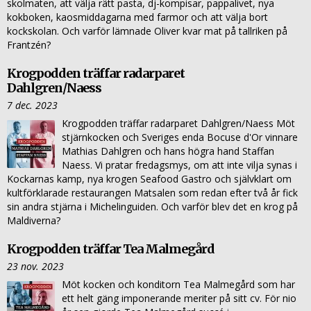
skolmaten, att välja rätt pasta, dj-kompisar, pappalivet, nya
kokboken, kaosmiddagarna med farmor och att välja bort
kockskolan. Och varför lämnade Oliver kvar mat på tallriken på
Frantzén?
Krogpodden träffar radarparet
Dahlgren/Naess
7 dec. 2023
Krogpodden träffar radarparet Dahlgren/Naess Möt
stjärnkocken och Sveriges enda Bocuse d'Or vinnare
Mathias Dahlgren och hans högra hand Staffan
Naess. Vi pratar fredagsmys, om att inte vilja synas i
Kockarnas kamp, nya krogen Seafood Gastro och självklart om
kultförklarade restaurangen Matsalen som redan efter två år fick
sin andra stjärna i Michelinguiden. Och varför blev det en krog på
Maldiverna?
Krogpodden träffar Tea Malmegård
23 nov. 2023
Möt kocken och konditorn Tea Malmegård som har
ett helt gäng imponerande meriter på sitt cv. För nio