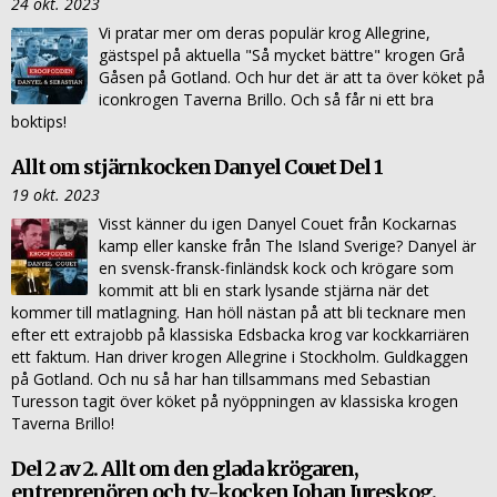
24 okt. 2023
Vi pratar mer om deras populär krog Allegrine,
gästspel på aktuella "Så mycket bättre" krogen Grå
Gåsen på Gotland. Och hur det är att ta över köket på
iconkrogen Taverna Brillo. Och så får ni ett bra
boktips!
Allt om stjärnkocken Danyel Couet Del 1
19 okt. 2023
Visst känner du igen Danyel Couet från Kockarnas
kamp eller kanske från The Island Sverige? Danyel är
en svensk-fransk-finländsk kock och krögare som
kommit att bli en stark lysande stjärna när det
kommer till matlagning. Han höll nästan på att bli tecknare men
efter ett extrajobb på klassiska Edsbacka krog var kockkarriären
ett faktum. Han driver krogen Allegrine i Stockholm. Guldkaggen
på Gotland. Och nu så har han tillsammans med Sebastian
Turesson tagit över köket på nyöppningen av klassiska krogen
Taverna Brillo!
Del 2 av 2. Allt om den glada krögaren,
entreprenören och tv-kocken Johan Jureskog.