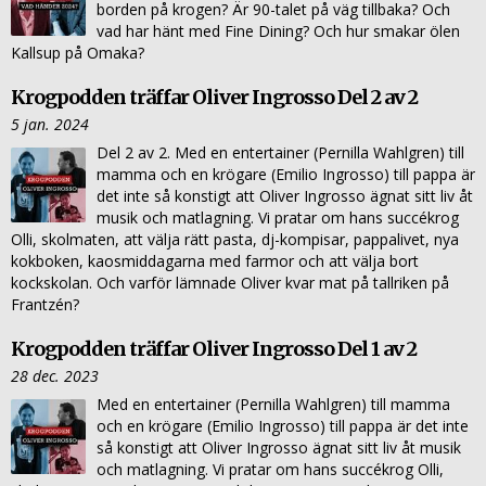
borden på krogen? Är 90-talet på väg tillbaka? Och
vad har hänt med Fine Dining? Och hur smakar ölen
Kallsup på Omaka?
Krogpodden träffar Oliver Ingrosso Del 2 av 2
5 jan. 2024
Del 2 av 2. Med en entertainer (Pernilla Wahlgren) till
mamma och en krögare (Emilio Ingrosso) till pappa är
det inte så konstigt att Oliver Ingrosso ägnat sitt liv åt
musik och matlagning. Vi pratar om hans succékrog
Olli, skolmaten, att välja rätt pasta, dj-kompisar, pappalivet, nya
kokboken, kaosmiddagarna med farmor och att välja bort
kockskolan. Och varför lämnade Oliver kvar mat på tallriken på
Frantzén?
Krogpodden träffar Oliver Ingrosso Del 1 av 2
28 dec. 2023
Med en entertainer (Pernilla Wahlgren) till mamma
och en krögare (Emilio Ingrosso) till pappa är det inte
så konstigt att Oliver Ingrosso ägnat sitt liv åt musik
och matlagning. Vi pratar om hans succékrog Olli,