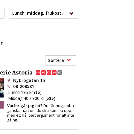
Lunch, middag, frukost?
n.
Sortera
erie Astoria
Nybrogatan 15
08-208581
Lunch 195 kr ($$)
Middag 400-900 kr ($$$)
Varför går jag hit?
Du får nog jobba
ganska hårt om du ska komma upp
med ett hållbart argument för att inte
gå hit.