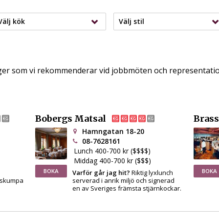
Välj kök
Välj stil
er som vi rekommenderar vid jobbmöten och representatio
Bobergs Matsal
Brass
Hamngatan 18-20
08-7628161
Lunch 400-700 kr ($$$$)
Middag 400-700 kr ($$$)
BOKA
BOKA
Varför går jag hit?
Riktig lyxlunch
s skumpa
serverad i anrik miljö och signerad
en av Sveriges främsta stjärnkockar.