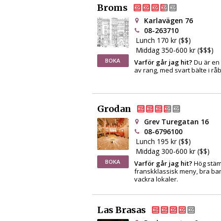
Broms
Karlavägen 76
08-263710
Lunch 170 kr ($$)
Middag 350-600 kr ($$$)
BOKA
Varför går jag hit?
Du är en
av rang, med svart bälte i råbi
Grodan
Grev Turegatan 16
08-6796100
Lunch 195 kr ($$)
Middag 300-600 kr ($$)
BOKA
Varför går jag hit?
Hög stäm
franskklassisk meny, bra ba
vackra lokaler.
Las Brasas