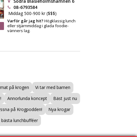
Södra Blasieholmshamnen 6
08-6793584
Middag 500-900 kr ($$$)
Varför går jag hit?
Högklassig lunch
eller stjärnmiddag i glada foodie-
vänners lag.
mat på krogen
Vi tar med barnen
!
Annorlunda koncept
Bäst just nu
yssna på Krogpodden!
Nya krogar
bästa lunchbufféer