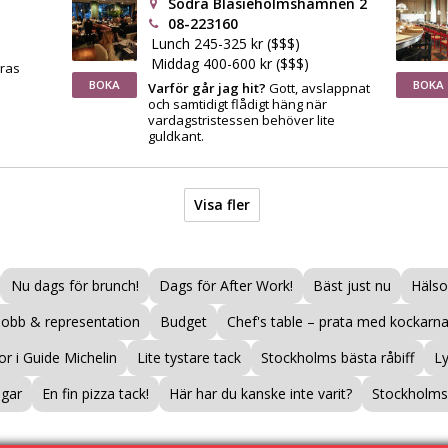
Södra Blasieholmshamnen 2
08-223160
Lunch 245-325 kr ($$$)
Middag 400-600 kr ($$$)
eras
BOKA
BOKA
Varför går jag hit?
Gott, avslappnat
och samtidigt flådigt häng när
vardagstristessen behöver lite
guldkant.
Visa fler
Nu dags för brunch!
Dags för After Work!
Bäst just nu
Hälso
Jobb & representation
Budget
Chef's table – prata med kockarna
r i Guide Michelin
Lite tystare tack
Stockholms bästa råbiff
L
ogar
En fin pizza tack!
Här har du kanske inte varit?
Stockholms 