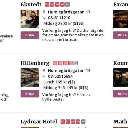
Ekstedt
Fara
Humlegårdsgatan 17
08-6111210
Middag 2900 kr ($$$$)
Varför går jag hit?
Du drar dig inte
för att äta granskott eller peta in en
BOKA
BOKA
 vimlare
extra pinne i brasan.
ff.
Hillenberg
Komm
Humlegårdsgatan 14
08-52516694
Lunch 165 kr ($$)
Middag 345-445 kr ($$$)
BOKA
BOKA
ning,
Varför går jag hit?
Hörde vi
r och
tryffelpasta?
Lydmar Hotel
Math