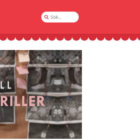
Sök
på
Krogguiden