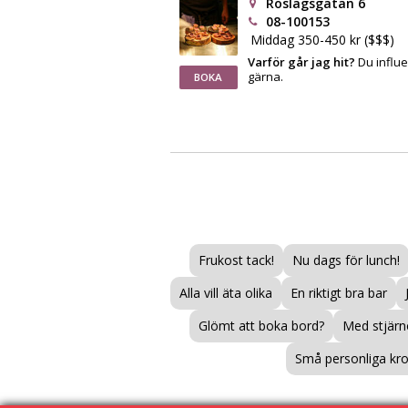
Roslagsgatan 6
08-100153
Middag 350-450 kr ($$$)
Varför går jag hit?
Du influ
gärna.
BOKA
Frukost tack!
Nu dags för lunch!
Alla vill äta olika
En riktigt bra bar
Glömt att boka bord?
Med stjärno
Små personliga kr