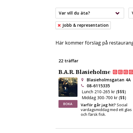
Var vill du äta?
Jobb & representation
Här kommer förslag på restaurang
22 träffar
B.A.R. Blasieholmen
Blasieholmsgatan 4A
08-6115335
Lunch 210-265 kr ($$$)
Middag 300-700 kr ($$)
BOKA
Varför går jag hit?
Social
vardagsmiddag med ett gla
och färsk fisk.