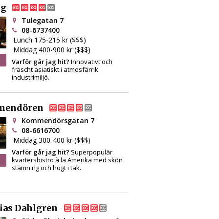
ng
Tulegatan 7
08-6737400
Lunch 175-215 kr ($$$)
Middag 400-900 kr ($$$)
Varför går jag hit?
Innovativt och
fräscht asiatiskt i atmosfärrik
industrimiljö.
endören
Kommendörsgatan 7
08-6616700
Middag 300-400 kr ($$$)
Varför går jag hit?
Superpopulär
kvartersbistro à la Amerika med skön
stämning och högt i tak.
ias Dahlgren – Matbaren