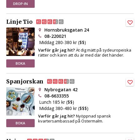
DROP-IN
Linje Tio
Hornsbruksgatan 24
08-220021
Middag 280-380 kr ($$)
Varför går jag hit?
Ät dig mätt på sydeuropeiska
rätter och känn att du är med där det händer.
BOKA
Spanjorskan
Nybrogatan 42
08-6633355
Lunch 185 kr ($$)
Middag 380-480 kr ($$$)
Varför går jag hit?
Nyöppnad spansk
kvartersambassad på Östermalm.
BOKA