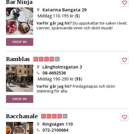
Bar Ninja
Katarina Bangata 29
Middag 110-195 kr ($)
Varför går jag hit?
Du uppskattar tre saker i livet:
vänner, spännande viner och skön musik!
DROP-IN
Ramblas
Långholmsgatan 3
08-6692536
Middag 190-290 kr ($$)
Varför går jag hit?
Fredagstapas och skön
stämning för alla.
DROP-IN
Bacchanale
Ringvägen 110
072-2100664