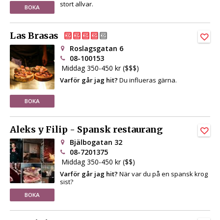
stort allvar.
BOKA
Las Brasas
Roslagsgatan 6
08-100153
Middag 350-450 kr ($$$)
Varför går jag hit?
Du influeras gärna.
BOKA
Aleks y Filip - Spansk restaurang
Bjälbogatan 32
08-7201375
Middag 350-450 kr ($$)
Varför går jag hit?
När var du på en spansk krog
sist?
BOKA