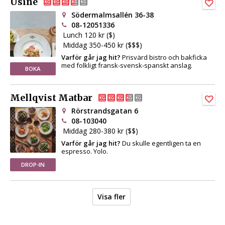
Usine
Södermalmsallén 36-38
08-12051336
Lunch 120 kr ($)
Middag 350-450 kr ($$$)
Varför går jag hit?
Prisvärd bistro och bakficka
med folkligt fransk-svensk-spanskt anslag.
BOKA
Mellqvist Matbar
Rörstrandsgatan 6
08-103040
Middag 280-380 kr ($$)
Varför går jag hit?
Du skulle egentligen ta en
espresso. Yolo.
DROP-IN
Visa fler