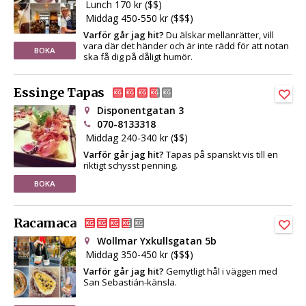
Lunch 170 kr ($$)
Middag 450-550 kr ($$$)
Varför går jag hit?
Du älskar mellanrätter, vill
vara där det händer och är inte rädd för att notan
BOKA
ska få dig på dåligt humör.
Essinge Tapas
Disponentgatan 3
070-8133318
Middag 240-340 kr ($$)
Varför går jag hit?
Tapas på spanskt vis till en
riktigt schysst penning.
BOKA
Racamaca
Wollmar Yxkullsgatan 5b
Middag 350-450 kr ($$$)
Varför går jag hit?
Gemytligt hål i väggen med
San Sebastián-känsla.