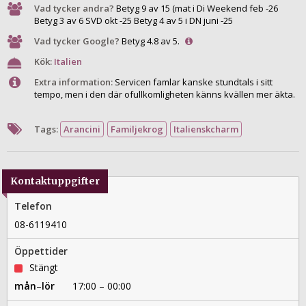
Vad tycker andra?
Betyg 9 av 15 (mat i Di Weekend feb -26
Betyg 3 av 6 SVD okt -25 Betyg 4 av 5 i DN juni -25
Vad tycker Google?
Betyg 4.8 av 5.
Kök:
Italien
Extra information:
Servicen famlar kanske stundtals i sitt
tempo, men i den där ofullkomligheten känns kvällen mer äkta.
Tags:
Arancini
Familjekrog
Italienskcharm
Kontaktuppgifter
Telefon
08-6119410
Öppettider
Stängt
mån
–
lör
17:00 – 00:00