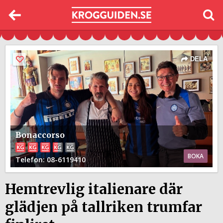
DELA
Bonaccorso
BOKA
Telefon
: 08-6119410
Hemtrevlig italienare där
glädjen på tallriken trumfar