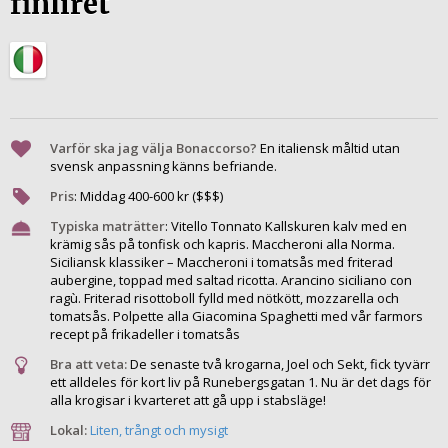
finliret
Varför ska jag välja Bonaccorso?
En italiensk måltid utan
svensk anpassning känns befriande.
Pris
:
Middag
400
-
600
kr ($$$)
Typiska maträtter
:
Vitello Tonnato Kallskuren kalv med en
krämig sås på tonfisk och kapris. Maccheroni alla Norma.
Siciliansk klassiker – Maccheroni i tomatsås med friterad
aubergine, toppad med saltad ricotta. Arancino siciliano con
ragù. Friterad risottoboll fylld med nötkött, mozzarella och
tomatsås. Polpette alla Giacomina Spaghetti med vår farmors
recept på frikadeller i tomatsås
Bra att veta:
De senaste två krogarna, Joel och Sekt, fick tyvärr
ett alldeles för kort liv på Runebergsgatan 1. Nu är det dags för
alla krogisar i kvarteret att gå upp i stabsläge!
Lokal:
Liten, trångt och mysigt