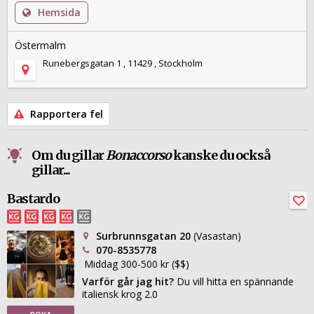
Hemsida
Östermalm
Runebergsgatan 1 , 11429 , Stockholm
Rapportera fel
Om du gillar
Bonaccorso
kanske du också
gillar...
Bastardo
Surbrunnsgatan 20
(Vasastan)
070-8535778
Middag 300-500 kr ($$)
Varför går jag hit?
Du vill hitta en spännande
italiensk krog 2.0