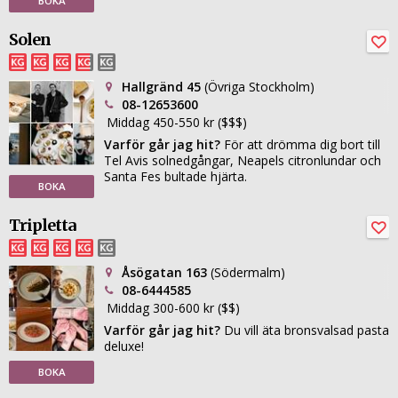
BOKA
Solen
Hallgränd 45
(Övriga Stockholm)
08-12653600
Middag 450-550 kr ($$$)
Varför går jag hit?
För att drömma dig bort till
Tel Avis solnedgångar, Neapels citronlundar och
Santa Fes bultade hjärta.
BOKA
Tripletta
Åsögatan 163
(Södermalm)
08-6444585
Middag 300-600 kr ($$)
Varför går jag hit?
Du vill äta bronsvalsad pasta
deluxe!
BOKA