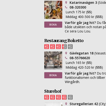
Katarinavägen 3
(Söd
08-320300
Lunch 175 kr ($$)
Middag 400-500 kr ($$$)
Varför går jag hit?
Du får
BOKA
både utsikten och notan p
Ce sera Lou Lou.
Restaurang Boketto
Gävlegatan 18
(Vasast
08-55766620
Lunch 165 kr ($$)
Middag 420-520 kr ($$$)
Varför går jag hit?
Du tro
BOKA
funktionalismen och tillber
Wingårdh.
Sturehof
Sturegallerian 42
(City