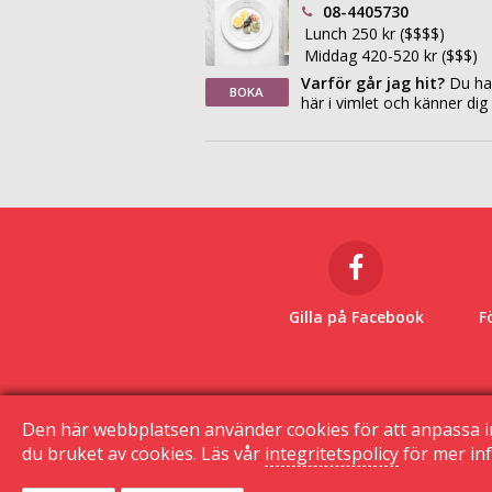
08-4405730
Lunch 250 kr ($$$$)
Middag 420-520 kr ($$$)
Varför går jag hit?
Du har
BOKA
här i vimlet och känner d
Gilla på Facebook
F
Den här webbplatsen använder cookies för att anpassa i
du bruket av cookies. Läs vår
integritetspolicy
för mer inf