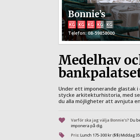
Bonnie’s
Telefon
: 08-59858000
Medelhav och
bankpalatse
Under ett imponerande glastak i 
stycke arkitekturhistoria, med s
du alla möjligheter att avnjuta e
Varför ska jag välja Bonnie’s?
Du be
imponera på dig.
Pris
:
Lunch
175
-
300
kr ($$) Middag
35