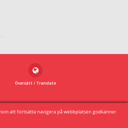
Översätt
/ Translate
enom att fortsätta navigera på webbplatsen godkänner