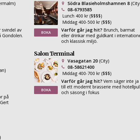
ermalm)
Södra Blasieholmshamnen 8
(City
08-6793585
Lunch 400 kr ($$$$)
Middag 400-500 kr ($$$)
 svindel av
Varför går jag hit?
Brunch, barmat
BOKA
å Gondolen.
eller drinkar med guldkant i internatione
och klassisk miljö.
Salon Terminal
Vasagatan 20
(City)
08-58621400
an)
Middag 400-700 kr ($$$)
Varför går jag hit?
Vem säger inte ja
till ett modernt brasserie med hotellpu
BOKA
och säsong i fokus
r på
 Gert
)