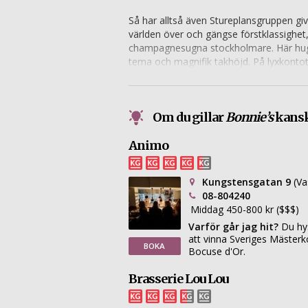
Så har alltså även Stureplansgruppen givi
världen över och gängse förstklassighet,
champagnesugna stockholmare. Här hugg
tema och magnifik takhöjd. På lyxkontot
klassiker i uppdaterad skepnad. Internat
sin jugendarkitektur. Den internationel
säsongsbaserade råvaror.
Om du gillar
Bonnie’s
kanske
Animo
Kungstensgatan 9
(Va
08-804240
Middag 450-800 kr ($$$)
Varför går jag hit?
Du hy
att vinna Sveriges Mästerko
BOKA
Bocuse d'Or.
Brasserie Lou Lou