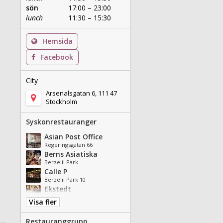
sön
17:00 – 23:00
lunch
11:30 – 15:30
Hemsida
Facebook
City
Arsenalsgatan 6, 111 47
Stockholm
Syskonrestauranger
Asian Post Office
Regeringsgatan 66
Berns Asiatiska
Berzelii Park
Calle P
Berzelii Park 10
Ekstedt
Humlegårdsgatan 17
Visa fler
Griffins' Steakhouse
Klarabergsviadukten 67
Restauranggrupp