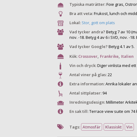
Typiska maträtter
:
Foie gras, Ostro
Bra att veta:
Frukost, lunch och midd
Lokal:
Stor, gott om plats
Vad tycker andra?
Betyg 7 av 10 (ma
nov. -18. Betyg 4 av 6 i SVD, nov. -18.
Vad tycker Google?
Betyg 4.1 av 5.
Kök:
Crossover
,
Frankrike
,
Italien
Vin och dryck:
Diger vinlista med ett
Antal viner på glas:
22
Extra information:
Anrika lokaler a
Antal sittplatser:
94
Inredningsdesign:
Millimeter Arkitek
En sak till:
Terrace view suite om 74
Tags:
Atmosfär
Klassiskt
Vin