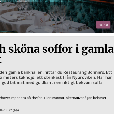
BOKA
 sköna soffor i gamla
t
den gamla bankhallen, hittar du Restaurang Bonnie’s. Ett
ex meters takhöjd, ett stenkast från Nybroviken. Här har
n god bit mat med guldkant i en riktigt bekväm soffa.
höver imponera på chefen. Eller svärmor. Alternativt någon behöver
0
-
700
kr ($$)