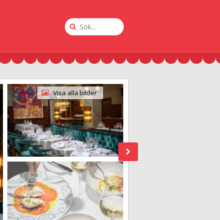
Sök
på
Krogguiden
Visa alla bilder