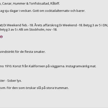
n, Caviar, Hummer & Tonfisksallad, Råbiff.
ag sju dagar i veckan. Gott om cocktailalternativ och barer.
t) Di Weekend feb. -18. Årets affärskrog Di Weekend -18. Betyg 3 av 5 i DN,
 Betyg 3 av 5 i Allt om Stockholm, nov -18.
 vindistrikt för de flesta smaker.
nno 1910. Konst från Kalifornien på väggarna. Instagramvänlig mat.
ter - Sober lyx.
 kvm. För den som önskar slå på stora trumman.