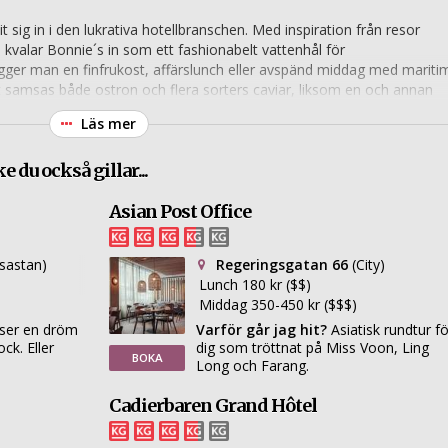
t sig in i den lukrativa hotellbranschen. Med inspiration från resor
 kvalar Bonnie´s in som ett fashionabelt vattenhål för
er man en finfrukost, affärslunch eller avspänd middag med mariti
 samsas både ostron och flera sorters caviar, liksom en och annan
ionellt format, storslagna vyer och tidstypiska detaljer för den som ka
Läs mer
la menyn inspireras av den europeiska kusten, med noga utvalda och
 du också gillar...
Asian Post Office
sastan)
Regeringsgatan 66
(City)
Lunch 180 kr ($$)
Middag 350-450 kr ($$$)
ser en dröm
Varför går jag hit?
Asiatisk rundtur f
ck. Eller
dig som tröttnat på Miss Voon, Ling
BOKA
Long och Farang.
Cadierbaren Grand Hôtel