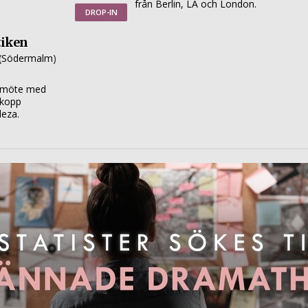
från Berlin, LA och London.
DROP-IN
tiken
(Södermalm)
möte med
 kopp
leza.