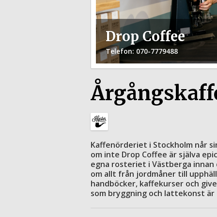
Drop Coffee
Telefon
: 070-7779488
Årgångskaff
Kaffenörderiet i Stockholm når si
om inte Drop Coffee är själva epi
egna rosteriet i Västberga innan
om allt från jordmåner till upphäl
handböcker, kaffekurser och give
som bryggning och lattekonst är