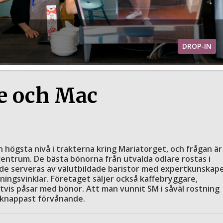
DROP-IN
e och Mac
n högsta nivå i trakterna kring Mariatorget, och frågan är
centrum. De bästa bönorna från utvalda odlare rostas i
 de serveras av välutbildade baristor med expertkunskap
lningsvinklar. Företaget säljer också kaffebryggare,
tvis påsar med bönor. Att man vunnit SM i såväl rostning
 knappast förvånande.