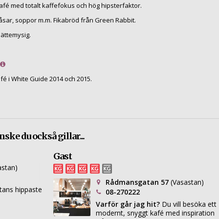
fé med totalt kaffefokus och hög hipsterfaktor.
åsar, soppor m.m. Fikabröd från Green Rabbit.
jättemysig.
café i White Guide 2014 och 2015.
ske du också gillar...
Gast
astan)
Rådmansgatan 57
(Vasastan)
tans hippaste
08-270222
Varför går jag hit?
Du vill besöka ett
modernt, snyggt kafé med inspiration