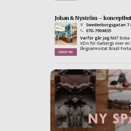
Johan & Nyström – konceptbu
Swedenborgsgatan 7
070-7904835
Varför går jag hit?
Boka 
VD:n för Garbergs över en
långsamrostat Brazil Forta
DROP-IN