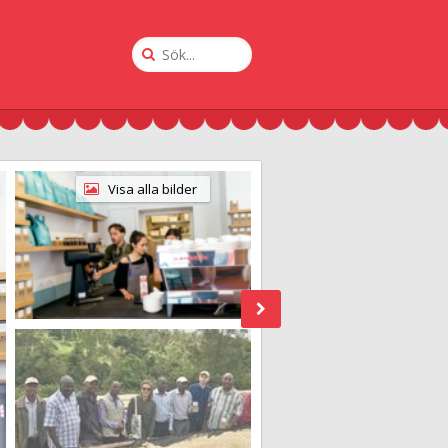
Sök
på
Krogguiden
Visa alla bilder