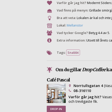
Varför går jag hit?
Modernt Söderca
Vad finns på menyn
:
Grillade smörg
Bra att veta:
Lokalen är kal och inte 
Lokal:
Mellanstor
Vad tycker Google?
Betyg 4.4 av 5.
Extra information:
Utsett till årets 
Tags:
Snabbt
Om du gillar
Drop Coffee
kan
Café Pascal
Norrtullsgatan 4
(Vas
08-316110
Varför går jag hit?
Vasas
och trevligaste fik.
DROP-IN