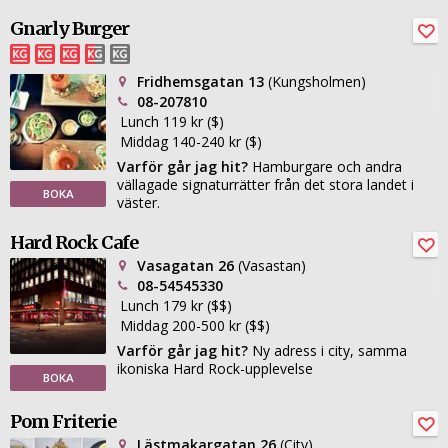
Gnarly Burger
Fridhemsgatan 13
(Kungsholmen)
08-207810
Lunch 119 kr ($)
Middag 140-240 kr ($)
Varför går jag hit?
Hamburgare och andra
vällagade signaturrätter från det stora landet i
BOKA
väster.
Hard Rock Cafe
Vasagatan 26
(Vasastan)
08-54545330
Lunch 179 kr ($$)
Middag 200-500 kr ($$)
Varför går jag hit?
Ny adress i city, samma
ikoniska Hard Rock-upplevelse
BOKA
Pom Friterie
Lästmakargatan 26
(City)