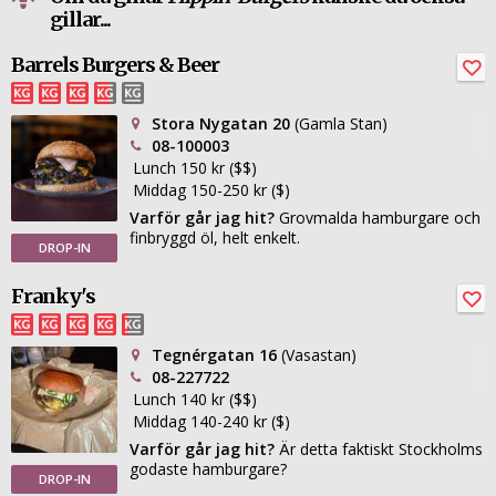
gillar...
Barrels Burgers & Beer
Stora Nygatan 20
(Gamla Stan)
08-100003
Lunch 150 kr ($$)
Middag 150-250 kr ($)
Varför går jag hit?
Grovmalda hamburgare och
finbryggd öl, helt enkelt.
DROP-IN
Franky's
Tegnérgatan 16
(Vasastan)
08-227722
Lunch 140 kr ($$)
Middag 140-240 kr ($)
Varför går jag hit?
Är detta faktiskt Stockholms
godaste hamburgare?
DROP-IN