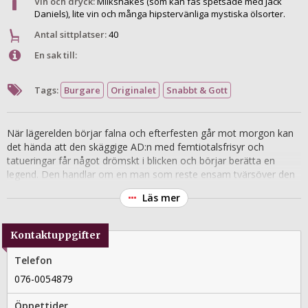
Vin och dryck:
Milkshakes (som kan fås spetsade med Jack
Daniels), lite vin och många hipstervänliga mystiska ölsorter.
Antal sittplatser:
40
En sak till:
Tags:
Burgare
Originalet
Snabbt & Gott
När lägerelden börjar falna och efterfesten går mot morgon kan
det hända att den skäggige AD:n med femtiotalsfrisyr och
tatueringar får något drömskt i blicken och börjar berätta en
legend. Den handlar om en man som reste ensam tvärsöver den
amerikanska kontinenten i jakt på den perfekta hamburgaren.
Läs mer
Efter att ha provat 64 burgare på lika många dagar kunde han
komponera sitt recept och ta det med sig för att frälsa sin
hemstad Stockholm. Och succén var omedelbar, liknande köer
Kontaktuppgifter
hade aldrig tidigare skådats i staden. När krogen flyttade till nya
större lokaler klottrade ett misslynt medborgargarde ”äckliga
Telefon
hipsters” på fönstret, men köerna ringlade fortfarande lika långa –
076-0054879
och burgarna var lika smaskiga. Vår skäggige AD torkar en tår ur
ögonvrån och tänker att det goda alltid segrar till slut. Det blir nog
Öppettider