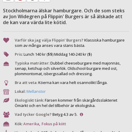
Stockholmarna älskar hamburgare. Och de som steks
av Jon Widegren på Flippin' Burgers är så älskade att
de kan vara värda lite kötid.
Varför ska jag välja Flippin' Burgers?
Klassiska hamburgare
som av många anses vara stans bästa.
Pris
:
Lunch
140
kr ($$) Middag
140
-
240
kr ($)
Typiska maträtter
:
Dubbel cheeseburgare med majonnäs,
senap, ketchup och silverlök. Oldschool-burgare med ost,
plommontomat, isbergssallad och dressing.
Bra att veta:
Köerna kan vara helt osannolikt långa.
Lokal:
Mellanstor
Ekologiskt tänk:
Färsen kommer från skärgårdsslakteriet
Ömärkt och en hel del tillbehör är ekologiska.
Vad tycker Google?
Betyg 4.3 av 5.
Kök:
Amerika
,
Fokus på kött