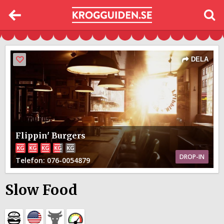
DELA
Flippin' Burgers
DROP-IN
Telefon
: 076-0054879
Slow Food