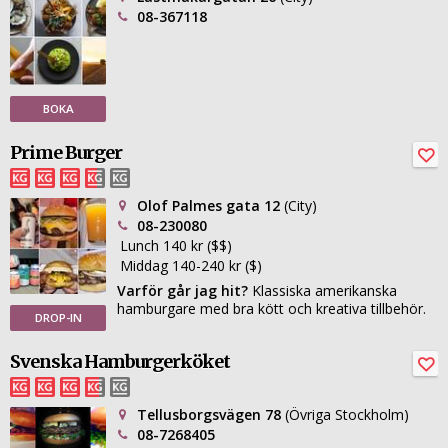
08-367118
BOKA
Prime Burger
Olof Palmes gata 12
(City)
08-230080
Lunch 140 kr ($$)
Middag 140-240 kr ($)
Varför går jag hit?
Klassiska amerikanska
hamburgare med bra kött och kreativa tillbehör.
DROP-IN
Svenska Hamburgerköket
Tellusborgsvägen 78
(Övriga Stockholm)
08-7268405