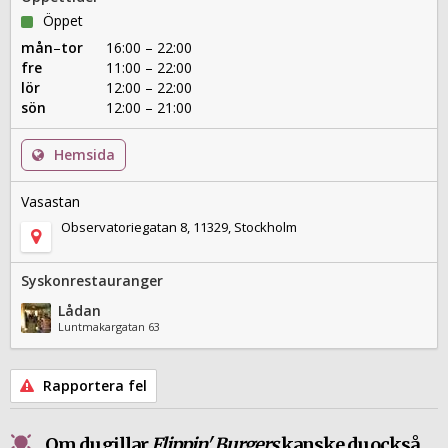
hamburgare till lunch imorgon också.
Öppet
mån
–
tor
16:00 – 22:00
fre
11:00 – 22:00
lör
12:00 – 22:00
sön
12:00 – 21:00
Hemsida
Vasastan
Observatoriegatan 8, 11329, Stockholm
Syskonrestauranger
Lådan
Luntmakargatan 63
Rapportera fel
Om du gillar
Flippin' Burgers
kanske du också