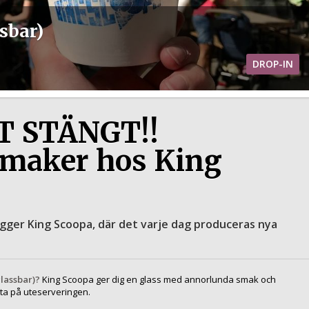
sbar)
DROP-IN
 STÄNGT!!
maker hos King
 ligger King Scoopa, där det varje dag produceras nya
glassbar)?
King Scoopa ger dig en glass med annorlunda smak och
ta på uteserveringen.