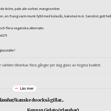
 de leche, pale ale-sorbet, mangosorbet
en, en frasig varm munk fylld med kolasås, kaksmul m.m. Sanslöst gott hel
och flera veganska alternativ.
GT!!
lasställe?
r världen tillverkas flera gånger per dag glass av högsta kvalitet.
Läs mer
lassbar)
kanske du också gillar...
Kennys Gelato (glassbar)