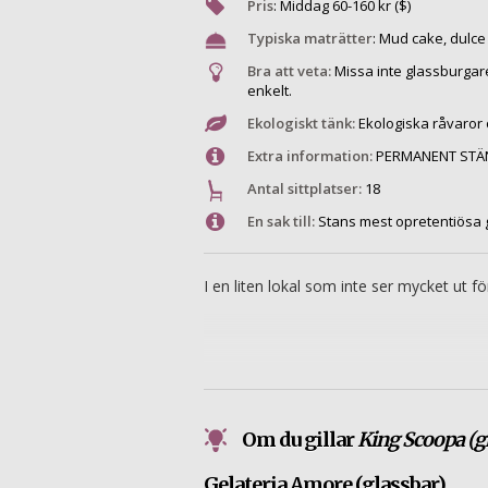
Pris
:
Middag
60
-
160
kr ($)
Typiska maträtter
:
Mud cake, dulce
Bra att veta:
Missa inte glassburgar
enkelt.
Ekologiskt tänk:
Ekologiska råvaror 
Extra information:
PERMANENT STÄN
Antal sittplatser:
18
En sak till:
Stans mest opretentiösa g
I en liten lokal som inte ser mycket ut fö
Om du gillar
King Scoopa (g
Gelateria Amore (glassbar)