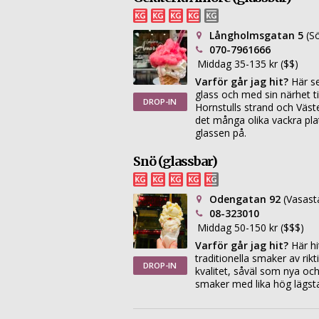
Långholmsgatan 5
(S
070-7961666
Middag 35-135 kr ($$)
Varför går jag hit?
Här se
glass och med sin närhet ti
DROP-IN
Hornstulls strand och Väst
det många olika vackra pla
glassen på.
Snö (glassbar)
Odengatan 92
(Vasast
08-323010
Middag 50-150 kr ($$$)
Varför går jag hit?
Här hi
traditionella smaker av rikt
DROP-IN
kvalitet, såväl som nya oc
smaker med lika hög lägsta