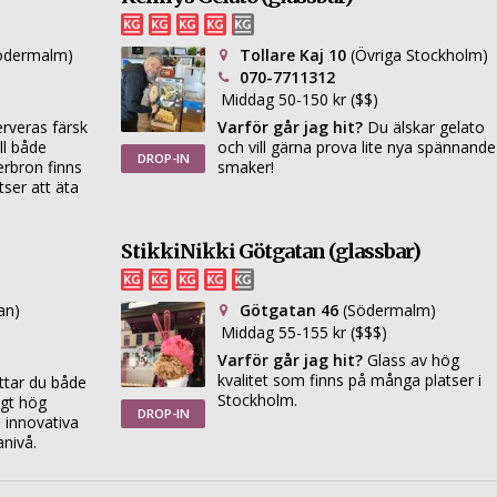
ödermalm)
Tollare Kaj 10
(Övriga Stockholm)
070-7711312
Middag 50-150 kr ($$)
rveras färsk
Varför går jag hit?
Du älskar gelato
ll både
och vill gärna prova lite nya spännande
DROP-IN
erbron finns
smaker!
tser att äta
StikkiNikki Götgatan (glassbar)
an)
Götgatan 46
(Södermalm)
Middag 55-155 kr ($$$)
Varför går jag hit?
Glass av hög
kvalitet som finns på många platser i
ttar du både
Stockholm.
igt hög
DROP-IN
h innovativa
nivå.