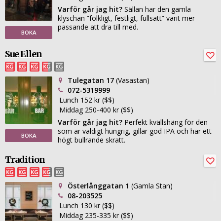
Varför går jag hit?
Sällan har den gamla
klyschan ”folkligt, festligt, fullsatt” varit mer
passande att dra till med.
BOKA
Sue Ellen
Tulegatan 17
(Vasastan)
072-5319999
Lunch 152 kr ($$)
Middag 250-400 kr ($$)
Varför går jag hit?
Perfekt kvällshäng för den
som är väldigt hungrig, gillar god IPA och har ett
BOKA
högt bullrande skratt.
Tradition
Österlånggatan 1
(Gamla Stan)
08-203525
Lunch 130 kr ($$)
Middag 235-335 kr ($$)