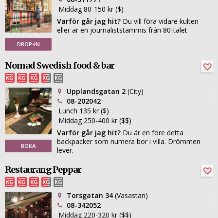
Middag 80-150 kr ($)
Varför går jag hit?
Du vill föra vidare kulten
eller är en journaliststammis från 80-talet
DROP-IN
Nomad Swedish food & bar
Upplandsgatan 2
(City)
08-202042
Lunch 135 kr ($)
Middag 250-400 kr ($$)
Varför går jag hit?
Du är en före detta
backpacker som numera bor i villa. Drömmen
BOKA
lever.
Restaurang Peppar
Torsgatan 34
(Vasastan)
08-342052
Middag 220-320 kr ($$)