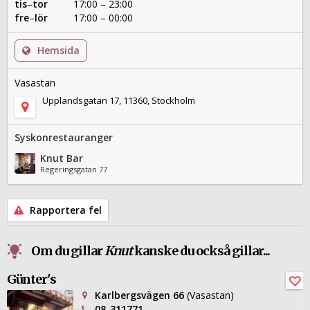
tis
–
tor
17:00 – 23:00
fre
–
lör
17:00 – 00:00
Hemsida
Vasastan
Upplandsgatan 17, 11360, Stockholm
Syskonrestauranger
Knut Bar
Regeringsgatan 77
Rapportera fel
Om du gillar
Knut
kanske du också gillar...
Günter's
Karlbergsvägen 66
(Vasastan)
08-311771