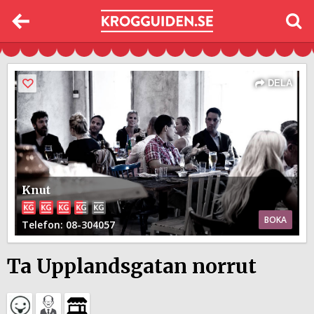
DELA
Knut
BOKA
Telefon
: 08-304057
Ta Upplandsgatan norrut