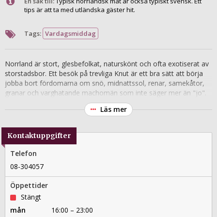
En sak till:
Typisk norrländsk mat är också typiskt svensk. Ett
tips är att ta med utländska gäster hit.
Tags:
Vardagsmiddag
Norrland är stort, glesbefolkat, naturskönt och ofta exotiserat av
storstadsbor. Ett besök på trevliga Knut är ett bra sätt att börja
jobba bort fördomarna om snö, midnattssol, renar, samekåtor,
granar och varghatande machomän som inte säger mer än "jo".
Här serveras förstås viltkött, röding, skogsbär och starksprit, men
Läs mer
också råvaror och rätter man kanske inte omedelbart förknippar
med vildmarken som breder ut sig norr om Norrtull. Priserna är
plånboksvänliga och personalen trevligt avslappnade (ibland
Kontaktuppgifter
kanske lite väl avslappnade).
Telefon
08-304057
Öppettider
Stängt
mån
16:00 – 23:00