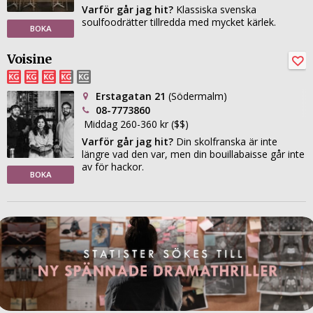
Varför går jag hit?
Klassiska svenska
soulfoodrätter tillredda med mycket kärlek.
BOKA
Voisine
Erstagatan 21
(Södermalm)
08-7773860
Middag 260-360 kr ($$)
Varför går jag hit?
Din skolfranska är inte
längre vad den var, men din bouillabaisse går inte
av för hackor.
BOKA