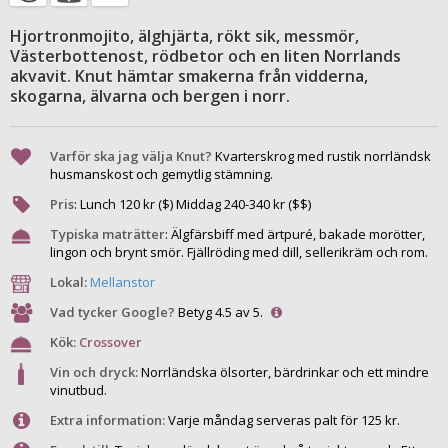
Hjortronmojito, älghjärta, rökt sik, messmör,
Västerbottenost, rödbetor och en liten Norrlands
akvavit. Knut hämtar smakerna från vidderna,
skogarna, älvarna och bergen i norr.
Varför ska jag välja Knut?
Kvarterskrog med rustik norrländsk
husmanskost och gemytlig stämning.
Pris
:
Lunch
120
kr ($) Middag
240
-
340
kr ($$)
Typiska maträtter
:
Älgfärsbiff med ärtpuré, bakade morötter,
lingon och brynt smör. Fjällröding med dill, sellerikräm och rom.
Lokal:
Mellanstor
Vad tycker Google?
Betyg 4.5 av 5.
Kök:
Crossover
Vin och dryck:
Norrländska ölsorter, bärdrinkar och ett mindre
vinutbud.
Extra information:
Varje måndag serveras palt för 125 kr.