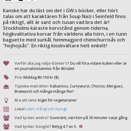
Kanske har du läst om det i GW:s böcker, eller hört
talas om att karaktären från Soup Nazi i Seinfeld finns
på riktigt, allt är sant och tusan vad bra det är!
Stockholms käraste korvstånd genom tiderna,
högkvalitativa korvar från världens alla hörn, i en tunn
baguette med surkål, hemmagjord chimichurrisås och
"hojhojsås". En riktig kioskvältare helt enkelt!
Varför ska jag välja Günter's?
Du vill föra vidare kulten eller är
en journaliststammis från 80-talet
Pris
:
Middag
80
-
150
kr ($)
Typiska maträtter
:
Kabanoss, Currywurst, Chorizo, Merguez,
Bratwurst och många många fler!
Bra att veta:
Inget för vegetarianer
Lokal:
Liten, trångt och mysigt
Vad tycker andra?
Suveränt, värt kön på 30 minuter varje gång
Vad tycker Google?
Betyg 4.7 av 5.