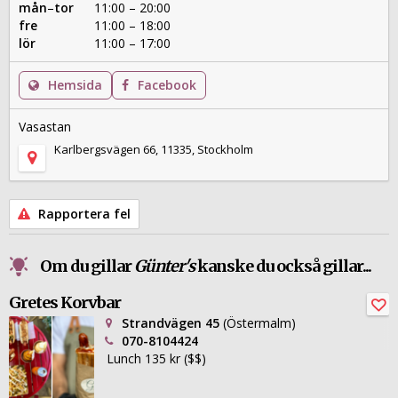
mån
–
tor
11:00 – 20:00
fre
11:00 – 18:00
lör
11:00 – 17:00
Hemsida
Facebook
Vasastan
Karlbergsvägen 66, 11335, Stockholm
Rapportera fel
Om du gillar
Günter's
kanske du också gillar...
Gretes Korvbar
Strandvägen 45
(Östermalm)
070-8104424
Lunch 135 kr ($$)