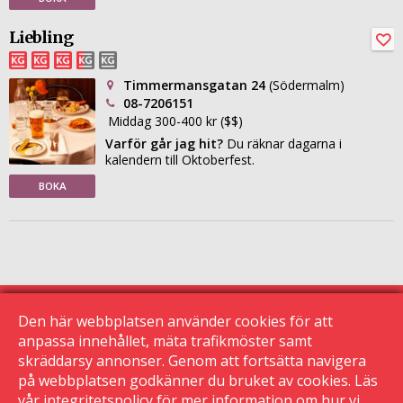
Liebling
Timmermansgatan 24
(Södermalm)
08-7206151
Middag 300-400 kr ($$)
Varför går jag hit?
Du räknar dagarna i
kalendern till Oktoberfest.
BOKA
Den här webbplatsen använder cookies för att
anpassa innehållet, mäta trafikmöster samt
skräddarsy annonser. Genom att fortsätta navigera
© 2015 Krogguiden.se
113 24 Stockholm
på webbplatsen godkänner du bruket av cookies. Läs
vår
integritetspolicy
för mer information om hur vi