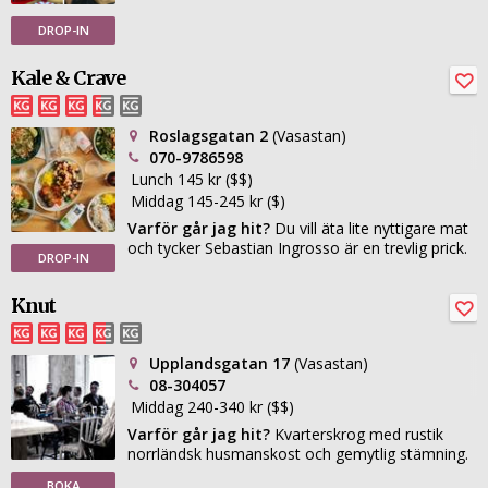
DROP-IN
Kale & Crave
Roslagsgatan 2
(Vasastan)
070-9786598
Lunch 145 kr ($$)
Middag 145-245 kr ($)
Varför går jag hit?
Du vill äta lite nyttigare mat
och tycker Sebastian Ingrosso är en trevlig prick.
DROP-IN
Knut
Upplandsgatan 17
(Vasastan)
08-304057
Middag 240-340 kr ($$)
Varför går jag hit?
Kvarterskrog med rustik
norrländsk husmanskost och gemytlig stämning.
BOKA