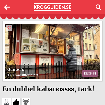
DELA
Günter's
DROP-IN
Telefon
: 08-311771
En dubbel kabanossss, tack!