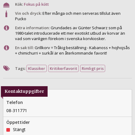
Kök:
Fokus på kött
Vin och dryck:
Efter många och men serveras tillslut även
Pucko
Extra information:
Grundades av Günter Schwarz som på
1980-talet introducerade ett mer exotiskt utbud av korvar än
vad som vanligen förekom i svenska korvkiosker.
En sak till:
Grillkorv = Tråkig beställning - Kabanoss + hojhojsås
+ chimichurri + surkål är en återkommande favorit!
Tags:
Klassiker
Kritikerfavorit
Rimligt pris
Kontaktuppgifter
Telefon
08-311771
Öppettider
Stängt