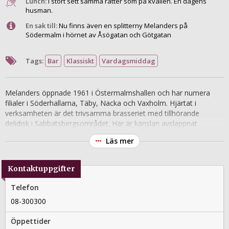
Lunch:
I stort sett samma rätter som på kvällen. En dagens
husman.
En sak till:
Nu finns även en splitterny Melanders på
Södermalm i hörnet av Åsögatan och Götgatan
Tags:
Bar
Klassiskt
Vardagsmiddag
Melanders öppnade 1961 i Östermalmshallen och har numera
filialer i Söderhallarna, Täby, Nacka och Vaxholm. Hjärtat i
verksamheten är det trivsamma brasseriet med tillhörande
delidisk i Sabbatsbergsområdet. Här är känslan avslappnat
nordisk-fransk med vita väggar, snyggt stengolv och lång spegel
Läs mer
bakom baren. På menyn samsas folkhemsrejäla och prisvärda
husmansrätter med mer eleganta franska bistroklassiker, alla
tillagade med den snits som krävs för att få Vasastans
Kontaktuppgifter
medelålders bostadsrättsinnehavare på fall. I delin finns färsk fisk,
skaldjur, ostar, bröd, olivoljor och färdiglagade rätter, och på
Telefon
fredagar är det AW med livemusik och andra arrangemang.
08-300300
Öppettider