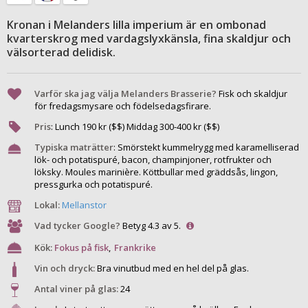
Kronan i Melanders lilla imperium är en ombonad
kvarterskrog med vardagslyxkänsla, fina skaldjur och
välsorterad delidisk.
Varför ska jag välja Melanders Brasserie?
Fisk och skaldjur
för fredagsmysare och födelsedagsfirare.
Pris
:
Lunch
190
kr ($$) Middag
300
-
400
kr ($$)
Typiska maträtter
:
Smörstekt kummelrygg med karamelliserad
lök- och potatispuré, bacon, champinjoner, rotfrukter och
löksky. Moules marinière. Köttbullar med gräddsås, lingon,
pressgurka och potatispuré.
Lokal:
Mellanstor
Vad tycker Google?
Betyg 4.3 av 5.
Kök:
Fokus på fisk
,
Frankrike
Vin och dryck:
Bra vinutbud med en hel del på glas.
Antal viner på glas:
24