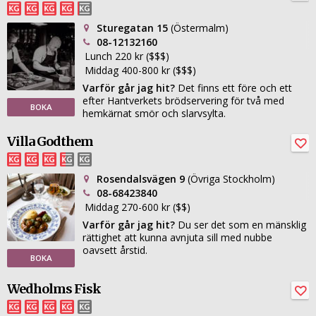
Sturegatan 15
(Östermalm)
08-12132160
Lunch 220 kr ($$$)
Middag 400-800 kr ($$$)
Varför går jag hit?
Det finns ett före och ett
efter Hantverkets brödservering för två med
BOKA
hemkärnat smör och slarvsylta.
Villa Godthem
Rosendalsvägen 9
(Övriga Stockholm)
08-68423840
Middag 270-600 kr ($$)
Varför går jag hit?
Du ser det som en mänsklig
rättighet att kunna avnjuta sill med nubbe
oavsett årstid.
BOKA
Wedholms Fisk