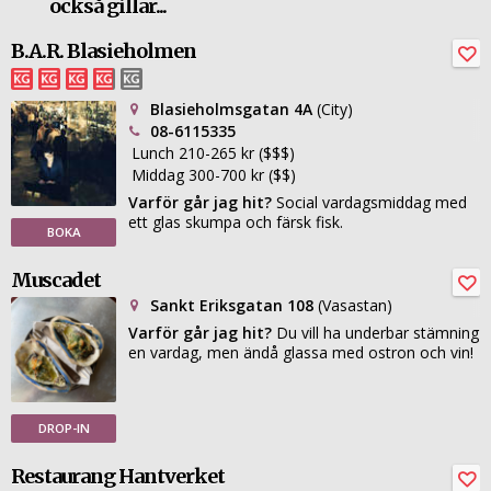
också gillar...
B.A.R. Blasieholmen
Blasieholmsgatan 4A
(City)
08-6115335
Lunch 210-265 kr ($$$)
Middag 300-700 kr ($$)
Varför går jag hit?
Social vardagsmiddag med
ett glas skumpa och färsk fisk.
BOKA
Muscadet
Sankt Eriksgatan 108
(Vasastan)
Varför går jag hit?
Du vill ha underbar stämning
en vardag, men ändå glassa med ostron och vin!
DROP-IN
Restaurang Hantverket