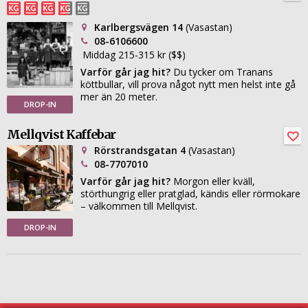
Karlbergsvägen 14
(Vasastan)
08-6106600
Middag 215-315 kr ($$)
Varför går jag hit?
Du tycker om Tranans
köttbullar, vill prova något nytt men helst inte gå
mer än 20 meter.
DROP-IN
Mellqvist Kaffebar
Rörstrandsgatan 4
(Vasastan)
08-7707010
Varför går jag hit?
Morgon eller kväll,
störthungrig eller pratglad, kändis eller rörmokare
– välkommen till Mellqvist.
DROP-IN