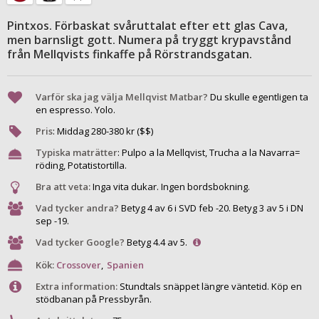
Pintxos. Förbaskat svåruttalat efter ett glas Cava,
men barnsligt gott. Numera på tryggt krypavstånd
från Mellqvists finkaffe på Rörstrandsgatan.
Varför ska jag välja Mellqvist Matbar?
Du skulle egentligen ta
en espresso. Yolo.
Pris
:
Middag
280
-
380
kr ($$)
Typiska maträtter
:
Pulpo a la Mellqvist, Trucha a la Navarra=
röding, Potatistortilla.
Bra att veta:
Inga vita dukar. Ingen bordsbokning.
Vad tycker andra?
Betyg 4 av 6 i SVD feb -20. Betyg 3 av 5 i DN
sep -19.
Vad tycker Google?
Betyg 4.4 av 5.
Kök:
Crossover
,
Spanien
Extra information:
Stundtals snäppet längre väntetid. Köp en
stödbanan på Pressbyrån.