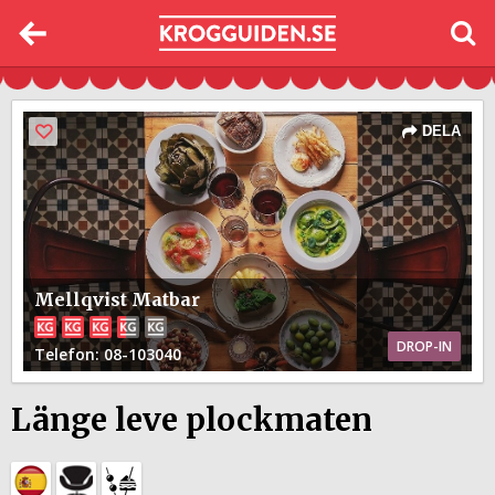
DELA
Mellqvist Matbar
DROP-IN
Telefon
: 08-103040
Länge leve plockmaten