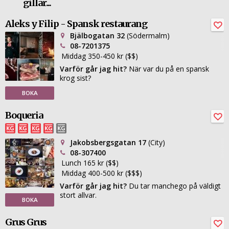
gillar...
Aleks y Filip - Spansk restaurang
Bjälbogatan 32
(Södermalm)
08-7201375
Middag 350-450 kr ($$)
Varför går jag hit?
När var du på en spansk
krog sist?
BOKA
Boqueria
Jakobsbergsgatan 17
(City)
08-307400
Lunch 165 kr ($$)
Middag 400-500 kr ($$$)
Varför går jag hit?
Du tar manchego på väldigt
stort allvar.
BOKA
Grus Grus