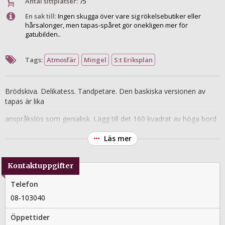
Antal sittplatser:
75
En sak till:
Ingen skugga över vare sig rökelsebutiker eller
hårsalonger, men tapas-spåret gör onekligen mer för
gatubilden..
Tags:
Atmosfär
Mingel
S:t Eriksplan
Brödskiva. Delikatess. Tandpetare. Den baskiska versionen av
tapas är lika
anspråkslös som genialisk. Lägg till det 160 kvadrat av höga bord
och bubblig atmosfär och det börjar verkligen likna något. Som
Läs mer
sig bör i dessa sammanhang, har inspiration hämtats från San
Sebastian, Baskiens mest välbesökta turistmål. Tillika staden med
flest Michelin-krogar per capita i världen.
Kontaktuppgifter
Telefon
08-103040
Öppettider