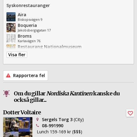
Syskonrestauranger
Aira
Biskopsvägen 9
Boqueria
Jakobsbergsgatan 17
Broms
Karlavägen 76
Restaurang Nationalmuseum
Södra Blasieholmshamnen 2
Visa fler
Rapportera fel
Om du gillar
Nordiska Kantinen
kanske du
också gillar...
Dotter Voltaire
Sergels Torg 3
(City)
08-991990
Lunch 159-169 kr ($$$)