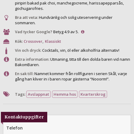
piripiri bakad pak choi, manchegocreme, harissapepparsås,
gochugarofries.
Bra att veta:
Hundvänlig och solig uteservering under
sommaren.
Vad tycker Google?
Betyg 4.9 av 5.
Kök:
Crossover
,
Klassiskt
Vin och dryck:
Cocktails, vin, öl eller alkoholfria alternativ!
Extra information:
Utmaning, titta till den dolda baren vid namn
BakomBaren.
En sak till:
Namnet kommer från rollfiguren i serien Skål, varje
gång han kliver in i baren ropar gästerna “Nooorm!”.
Tags:
Avslappnat
Hemma hos
Kvarterskrog
Kontaktuppgifter
Telefon