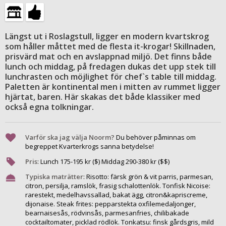
Längst ut i Roslagstull, ligger en modern kvartskrog
som håller måttet med de flesta it-krogar! Skillnaden,
prisvärd mat och en avslappnad miljö. Det finns både
lunch och middag, på fredagen dukas det upp stek till
lunchrasten och möjlighet för chef`s table till middag.
Paletten är kontinental men i mitten av rummet ligger
hjärtat, baren. Här skakas det både klassiker med
också egna tolkningar.
Varför ska jag välja Noorm?
Du behöver påminnas om
begreppet Kvarterkrogs sanna betydelse!
Pris
:
Lunch
175
-
195
kr ($) Middag
290
-
380
kr ($$)
Typiska maträtter
:
Risotto: färsk grön & vit parris, parmesan,
citron, persilja, ramslök, frasig schalottenlök. Tonfisk Nicoise:
rarestekt, medelhavssallad, bakat ägg, citron&kapriscreme,
dijonaise. Steak frites: pepparstekta oxfilemedaljonger,
bearnaisesås, rödvinsås, parmesanfries, chilibakade
cocktailtomater, picklad rödlök. Tonkatsu: finsk gårdsgris, mild