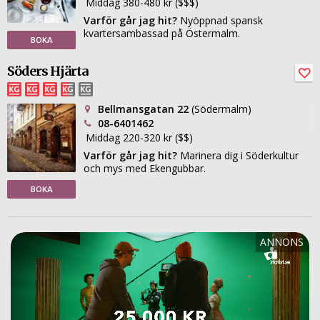
Middag 380-480 kr ($$$)
Varför går jag hit?
Nyöppnad spansk
kvartersambassad på Östermalm.
BOKA
Söders Hjärta
Bellmansgatan 22
(Södermalm)
08-6401462
Middag 220-320 kr ($$)
Varför går jag hit?
Marinera dig i Söderkultur
och mys med Ekengubbar.
BOKA