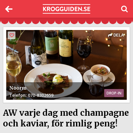
DELA
Noorm
DROP-IN
Telefon
: 070-8302659
AW varje dag med champagne
och kaviar, för rimlig peng!