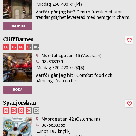
Middag 250-400 kr ($$)
Varför går jag hit?
Genuin fransk mat utan
trendängslighet levererad med hemgjord charm.
DROP-IN
Cliff Barnes
Norrtullsgatan 45
(Vasastan)
08-318070
Middag 320-420 kr ($$$)
Varför går jag hit?
Comfort food och
hämningslös totalfest.
BOKA
Spanjorskan
Nybrogatan 42
(Östermalm)
08-6633355
Lunch 185 kr ($$)