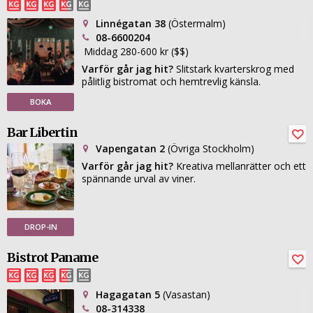
Linnégatan 38
(Östermalm)
08-6600204
Middag 280-600 kr ($$)
Varför går jag hit?
Slitstark kvarterskrog med
pålitlig bistromat och hemtrevlig känsla.
BOKA
Bar Libertin
Vapengatan 2
(Övriga Stockholm)
Varför går jag hit?
Kreativa mellanrätter och ett
spännande urval av viner.
DROP-IN
Bistrot Paname
Hagagatan 5
(Vasastan)
08-314338