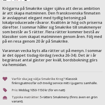
Krögarna på Smakrike säger själva att deras ambition
är att skapa matminnen. Den fransksvenska finmaten
är avslappnat elegant med tydlig betoning på
lokalproducerade råvaror. Kvalitén är hög och priserna
därefter. I sommar håller sig Smakrike till smakmenyer
som består av 5 rätter. Flera rätter kommer bestå av
klassiker som skapat matminnen genom åren. Följ med
på en resa genom 20 år på Smakrike.
Varannan vecka byts alla rätter ut på menyn. I sommar
är det öppet tisdag-lördag (vecka 26-34). Det är i år
begränsat antal gäster per kväll, bordsbokning görs
via hemsidan.
Varför ska jag välja Smakrike Krog?
Klassisk
finkrogsatmosfär och trevlig service mitt i Ljugarns samhälle.
Pris
:
Middag
1050
-
1150
kr (för en natt)
Typiska maträtter
:
5-rätters Smakmeny (finns även en grön
variant).