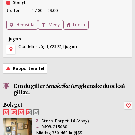
Stängt
tis
–
lör
17:00 – 23:00
Hemsida
Meny
Lunch
Ljugarn
Claudelins väg 1, 623 25, Ljugarn
Rapportera fel
Om du gillar
Smakrike Krog
kanske du också
gillar...
Bolaget
Stora Torget 16
(Visby)
0498-215080
Middag 360-460 kr ($$$)