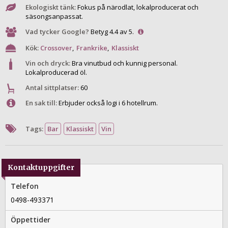
Ekologiskt tänk:
Fokus på närodlat, lokalproducerat och
säsongsanpassat.
Vad tycker Google?
Betyg 4.4 av 5.
Kök:
Crossover
,
Frankrike
,
Klassiskt
Vin och dryck:
Bra vinutbud och kunnig personal.
Lokalproducerad öl.
Antal sittplatser:
60
En sak till:
Erbjuder också logi i 6 hotellrum.
Tags:
Bar
Klassiskt
Vin
Kontaktuppgifter
Telefon
0498-493371
Öppettider