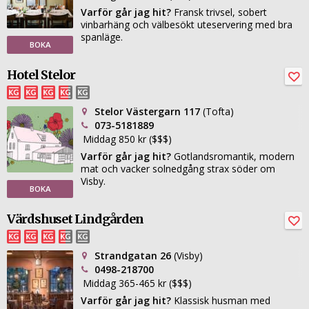
Varför går jag hit?
Fransk trivsel, sobert
vinbarhäng och välbesökt uteservering med bra
spanläge.
BOKA
Hotel Stelor
Stelor Västergarn 117
(Tofta)
073-5181889
Middag 850 kr ($$$)
Varför går jag hit?
Gotlandsromantik, modern
mat och vacker solnedgång strax söder om
Visby.
BOKA
Värdshuset Lindgården
Strandgatan 26
(Visby)
0498-218700
Middag 365-465 kr ($$$)
Varför går jag hit?
Klassisk husman med