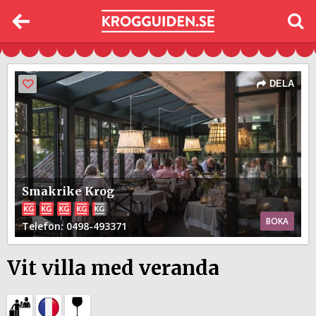
DELA
Smakrike Krog
BOKA
Telefon
: 0498-493371
Vit villa med veranda