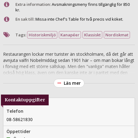
Extra information:
Avsmakningsmeny finns tillgänglig för 850
kr.
En sak till:
Missa inte Chef's Table för två precis vid köket.
Tags:
Historiskmiljö
Kanapéer
Klassiskt
Nordiskmat
Restaurangen lockar mer turister än stockholmare, då det går att
avnjuta valfri Nobelmiddag sedan 1901 här – om man bokar långt
i förväg med ett större sällskap. Men den "vanliga" maten håller
också hög klass, även om den kanske inte är i paritet med den
storslagna matsalens prakt. Vackra väggmålningar, ljusträd och
Läs mer
svarta gardiner ger restaurangen en gammal och mondän kvalité
som är svår att värja sig mot. Som stockholmare kan man alltså
gott leka turist i sin egen stad och göra ett besök på
Kontaktuppgifter
Stadshuskällaren.
Telefon
08-58621830
Öppettider