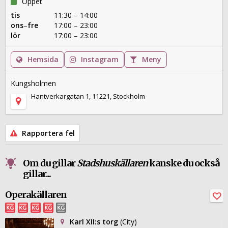
Öppet
tis
11:30 – 14:00
ons
–
fre
17:00 – 23:00
lör
17:00 – 23:00
Hemsida
Instagram
Meny
Kungsholmen
Hantverkargatan 1, 11221, Stockholm
Rapportera fel
Om du gillar
Stadshuskällaren
kanske du också
gillar...
Operakällaren
Karl XII:s torg
(City)