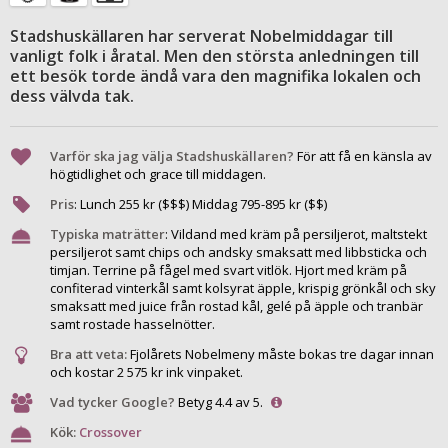
Stadshuskällaren har serverat Nobelmiddagar till
vanligt folk i åratal. Men den största anledningen till
ett besök torde ändå vara den magnifika lokalen och
dess välvda tak.
Varför ska jag välja Stadshuskällaren?
För att få en känsla av
högtidlighet och grace till middagen.
Pris
:
Lunch
255
kr ($$$) Middag
795
-
895
kr ($$)
Typiska maträtter
:
Vildand med kräm på persiljerot, maltstekt
persiljerot samt chips och andsky smaksatt med libbsticka och
timjan. Terrine på fågel med svart vitlök. Hjort med kräm på
confiterad vinterkål samt kolsyrat äpple, krispig grönkål och sky
smaksatt med juice från rostad kål, gelé på äpple och tranbär
samt rostade hasselnötter.
Bra att veta:
Fjolårets Nobelmeny måste bokas tre dagar innan
och kostar 2 575 kr ink vinpaket.
Vad tycker Google?
Betyg 4.4 av 5.
Kök:
Crossover