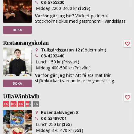
08-6765800
Middag 2200-3400 kr ($$$$)
Varför går jag hit?
Vackert patinerat
Stockholmslokus med gastronomi i världsklass.
BOKA
Restaurangskolan
Tullgårdsgatan 12
(Södermalm)
08-4292440
Lunch 150 kr (Prisvärt)
Middag 400-500 kr (Prisvärt)
Varför går jag hit?
Att få äta mat från
stjärnkockar i vardande är en ynnest i sig.
BOKA
Ulla Winbladh
Rosendalsvägen 8
08-53489701
Lunch 250 kr ($$$)
Middag 370-470 kr ($$$)