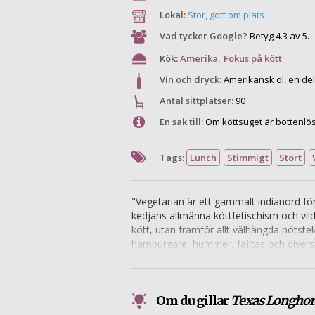
Lokal:
Stor, gott om plats
Vad tycker Google?
Betyg 4.3 av 5.
Kök:
Amerika
,
Fokus på kött
Vin och dryck:
Amerikansk öl, en del
Antal sittplatser:
90
En sak till:
Om köttsuget är bottenlöst 
Tags:
Lunch
Stimmigt
Stort
"Vegetarian är ett gammalt indianord för 
kedjans allmänna köttfetischism och vil
kött, utan framför allt välhängda nötsteka
hamburgare, hummer, fajitas och diverse
hantverksmässig tequila.
Om du gillar
Texas Longho