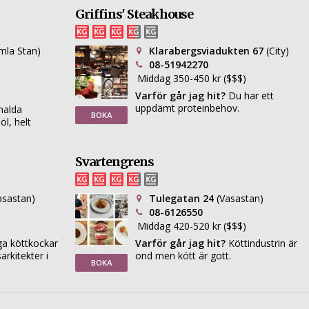
Griffins' Steakhouse
mla Stan)
Klarabergsviadukten 67
(City)
08-51942270
Middag 350-450 kr ($$$)
Varför går jag hit?
Du har ett
uppdämt proteinbehov.
alda
BOKA
l, helt
Svartengrens
asastan)
Tulegatan 24
(Vasastan)
08-6126550
Middag 420-520 kr ($$$)
a köttkockar
Varför går jag hit?
Köttindustrin är
arkitekter i
ond men kött är gott.
BOKA