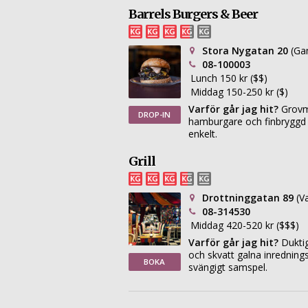
Barrels Burgers & Beer
Stora Nygatan 20
(Ga
08-100003
Lunch 150 kr ($$)
Middag 150-250 kr ($)
Varför går jag hit?
Grovm
DROP-IN
hamburgare och finbryggd ö
enkelt.
Grill
Drottninggatan 89
(V
08-314530
Middag 420-520 kr ($$$)
Varför går jag hit?
Duktig
och skvatt galna inrednings
BOKA
svängigt samspel.