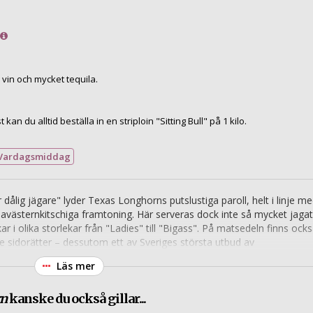
 vin och mycket tequila.
kan du alltid beställa in en striploin "Sitting Bull" på 1 kilo.
Vardagsmiddag
dålig jägare" lyder Texas Longhorns putslustiga paroll, helt i linje m
davästernkitschiga framtoning. Här serveras dock inte så mycket jagat
r i olika storlekar från "Ladies" till "Bigass". På matsedeln finns ock
 sidorätter – dessutom ett av Sveriges största utbud av
Läs mer
rn
kanske du också gillar...