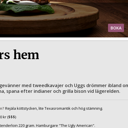
BOKA
ars hem
gevänner med tweedkavajer och Uggs drömmer ibland o
na, spana efter indianer och grilla bison vid lägerelden.
rn?
Rejäla köttstycken, lite Texasromantik och hög stämning.
0
kr ($$$)
enderloin 220 gram. Hamburgare "The Ugly American".