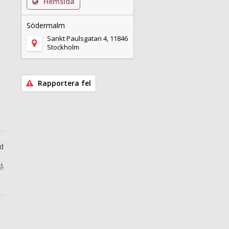
Hemsida
Södermalm
Sankt Paulsgatan 4, 11846
Stockholm
Rapportera fel
ed
så