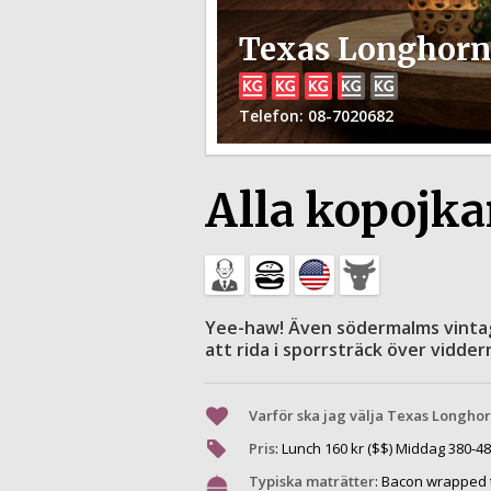
Texas Longhorn
Telefon
: 08-7020682
Alla kopojk
Yee-haw! Även södermalms vinta
att rida i sporrsträck över vidder
Varför ska jag välja Texas Longho
Pris
:
Lunch
160
kr ($$) Middag
380
-
48
Typiska maträtter
:
Bacon wrapped t