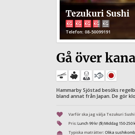
Tezukuri Sushi
Telefon
: 08-50099191
Gå över kanal
Hammarby Sjöstad besöks regelbu
bland annat från Japan. De gör klo
Varför ska jag välja Tezukuri Sushi
Pris
:
Lunch
99
kr ($) Middag
150
-
250
k
Typiska maträtter
:
Olika sushikombi