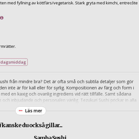
 med fyllning av köttfärs/vegetarisk. Stark gryta med kimchi, entrecôte
mrätter.
rdagsmiddag
 sushi från mindre bra? Det är ofta små och subtila detaljer som gör
den inte är för kall eller för syrlig. Kompositionen av färg och form i
d en kaxig och ovanlig ingrediens vid rätt tillfälle. Samt sådana
h och inbjudande och personalen vänlig. Tezukuri Sushi prickar in alla
ckholms sushimästerskap. Förutom den råa fisken finns en del
Läs mer
i
kanske du också gillar...
Samba Sushi