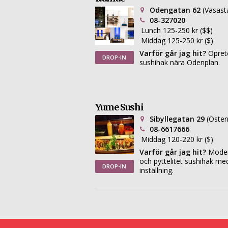
Odengatan 62
(Vasast
08-327020
Lunch 125-250 kr ($$)
Middag 125-250 kr ($)
Varför går jag hit?
Opret
DROP-IN
sushihak nära Odenplan.
Yume Sushi
Sibyllegatan 29
(Öste
08-6617666
Middag 120-220 kr ($)
Varför går jag hit?
Moder
och pyttelitet sushihak m
DROP-IN
inställning.