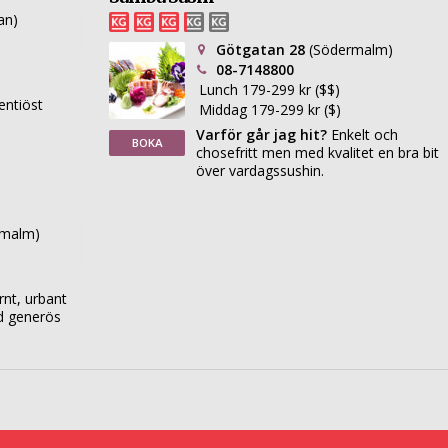
an)
Götgatan 28
(Södermalm)
08-7148800
Lunch 179-299 kr ($$)
entiöst
Middag 179-299 kr ($)
Varför går jag hit?
Enkelt och
BOKA
chosefritt men med kvalitet en bra bit
över vardagssushin.
rmalm)
nt, urbant
ed generös