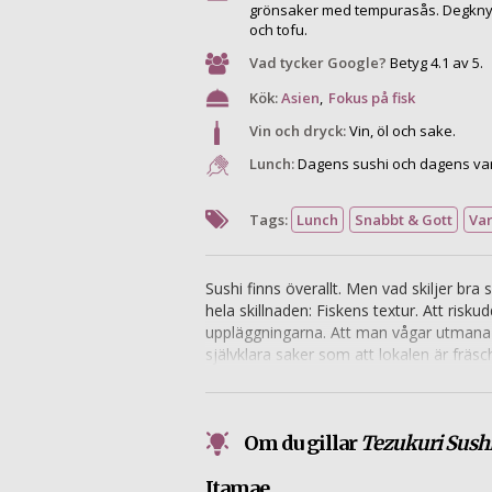
grönsaker med tempurasås. Degknyten
och tofu.
Vad tycker Google?
Betyg 4.1 av 5.
Kök:
Asien
,
Fokus på fisk
Vin och dryck:
Vin, öl och sake.
Lunch:
Dagens sushi och dagens var
Tags:
Lunch
Snabbt & Gott
Va
Sushi finns överallt. Men vad skiljer bra
hela skillnaden: Fiskens textur. Att riskud
uppläggningarna. Att man vågar utmana me
självklara saker som att lokalen är fräsc
rätt och befinner sig i tätklungan i Sto
varmrätter, både vanliga och ovanliga.
Om du gillar
Tezukuri Sush
Itamae