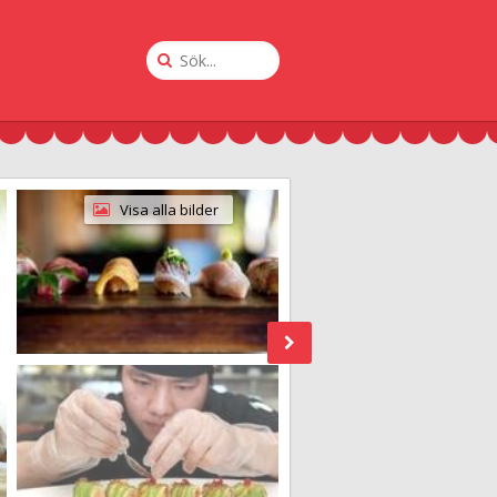
Sök
på
Krogguiden
Visa alla bilder