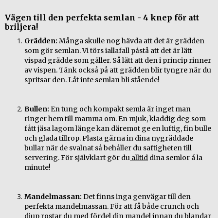
Vägen till den perfekta semlan - 4 knep för att 
briljera!
Grädden:
 Många skulle nog hävda att det är grädden 
som gör semlan. Vi törs iallafall påstå att det är lätt 
vispad grädde som gäller. Så lätt att den i princip rinner 
av vispen. Tänk också på att grädden blir tyngre när du 
spritsar den. Låt inte semlan bli stående!
Bullen:
 En tung och kompakt semla är inget man 
ringer hem till mamma om. En mjuk, kladdig deg som 
fått jäsa lagom länge kan däremot ge en luftig, fin bulle 
och glada tillrop. Plasta gärna in dina nygräddade 
bullar när de svalnat så behåller du saftigheten till 
servering. För självklart gör du
 alltid
 dina semlor á la 
minute! 
Mandelmassan:
 Det finns inga genvägar till den 
perfekta mandelmassan. För att få både crunch och 
djup rostar du med fördel din mandel innan du blandar 