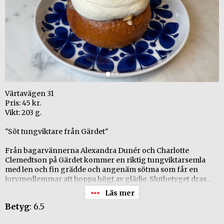
Värtavägen 31
Pris: 45 kr.
Vikt: 203 g.
"Söt tungviktare från Gärdet"
Från bagarvännerna Alexandra Dunér och Charlotte
Clemedtson på Gärdet kommer en riktig tungviktarsemla
med len och fin grädde och angenäm sötma som får en
jurymedlemmar att hoppa högt av glädje. Slutbetyget dras
dock ned något då övriga jurymedlemar inte är fullt lika
övertygade. En semla till fyndpris!
Betyg
: 6.5
+ Vacker & kreativ!