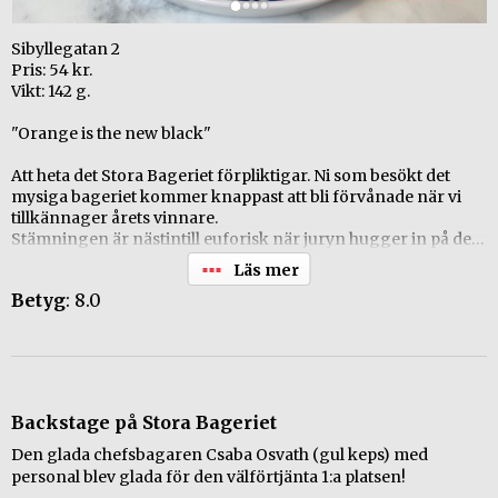
Sibyllegatan 2
Pris: 54 kr.
Vikt: 142 g.
"Orange is the new black"
Att heta det Stora Bageriet förpliktigar. Ni som besökt det
mysiga bageriet kommer knappast att bli förvånade när vi
tillkännager årets vinnare.
Stämningen är nästintill euforisk när juryn hugger in på den
här hantverksmässiga semlan. Här sitter allt som en smäck.
Segern är ett faktum. Vilken fastlagsglädje! Den här semlan
Betyg
: 8.0
måste du bara ha. Men stopp!!! Vad händer nu? Är det inte lite
apelsin i mandelmassan.... Juryn överlägger. Betyget skulle bli
ännu högre utan apelsinsmaken men vi släpper det. Utöver
Stora Bageriet finns denna gräddiga juvel även att köpa på
Kaffeverket och Gast. Run for it! Vinnare för andra året i rad!
Snyggt!
Backstage på Stora Bageriet
+ Smakmässigt innovativ.
Den glada chefsbagaren Csaba Osvath (gul keps) med
+ Man blir glad.
personal blev glada för den välförtjänta 1:a platsen!
+ Praktfullt utförd med fluffig grädde.