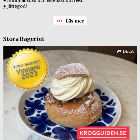
+ Minimalistisk och estetiskt korrekt.
+ Jättegod!
Ej betygsatt. Kom och hälsa på Frida på Drottninggatan så blir
hon glad!
@sockersucker
Stora Bageriet
DELA