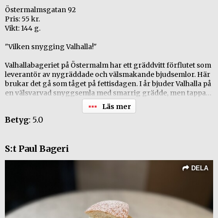
Östermalmsgatan 92
Pris: 55 kr.
Vikt: 144 g.
"Vilken snygging Valhalla!"
Valhallabageriet på Östermalm har ett gräddvitt förflutet som
leverantör av nygräddade och välsmakande bjudsemlor. Här
brukar det gå som tåget på fettisdagen. I år bjuder Valhalla på
en välsvarvad snyggsemla med smarrig grädde, men tappar
lite mot förra året. Inget att oroa sig över dock. Den här
semlan kan du gott bjuda svärmor på utan att skämmas. Tänk
Betyg
: 5.0
bara på att vara ute i god tid!
+ Väldigt snygg pjäs.
S:t Paul Bageri
+ Bra grädde
+ Bra bröd
- Mandelmassa med smak av bittermandel
DELA