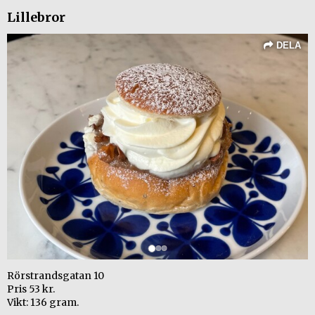
+ Bra ge bort semla.
Lillebror
+ Trevlig touch av kardemumma.
- Mandelmassans textur påminner om kruska i munnen.
- Lite kompakt bröd.
DELA
Rörstrandsgatan 10
Pris 53 kr.
Vikt: 136 gram.