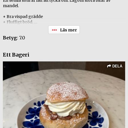
En semla som är lätt att tycka om. Lagom stora bitar av
mandel.
+ Bra vispad grädde
+ Fluffigt bröd.
- Anas lite smörsmak i grädden?
Betyg
: 7.0
Ett Bageri
DELA