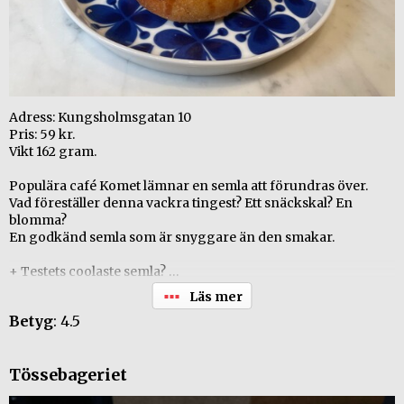
Adress: Kungsholmsgatan 10
Pris: 59 kr.
Vikt 162 gram.
Populära café Komet lämnar en semla att förundras över.
Vad föreställer denna vackra tingest? Ett snäckskal? En
blomma?
En godkänd semla som är snyggare än den smakar.
+ Testets coolaste semla?
+ Honoré spritsad grädde!
+ Kul att titta på!
Betyg
: 4.5
- På gränsen till övervispad grädde
- Brödet.
Tössebageriet