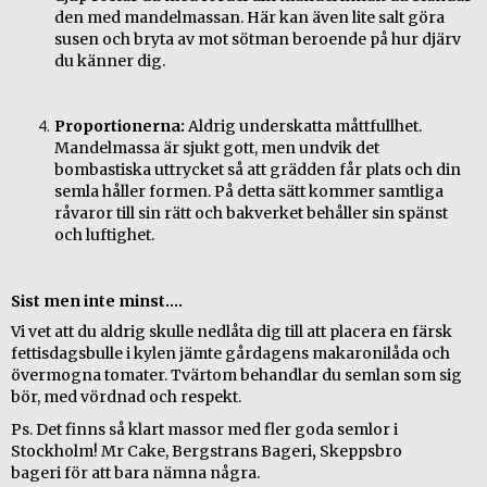
den med mandelmassan. Här kan även lite salt göra 
susen och bryta av mot sötman beroende på hur djärv 
du känner dig. 
Proportionerna:
 Aldrig underskatta måttfullhet. 
Mandelmassa är sjukt gott, men undvik det 
bombastiska uttrycket så att grädden får plats och din 
semla håller formen. På detta sätt
 kommer samtliga 
råvaror till sin rätt och bakverket behåller sin spänst 
och luftighet. 
Sist men inte minst....
Vi vet att du aldrig skulle nedlåta dig till att placera en färsk
fettisdagsbulle i kylen jämte gårdagens makaronilåda och
övermogna tomater. Tvärtom behandlar du semlan som sig
bör, med vördnad och respekt.
Ps. Det finns så klart massor med fler goda semlor i
Stockholm! Mr Cake, Bergstrans Bageri
,
Skeppsbro
bageri för att bara nämna några.