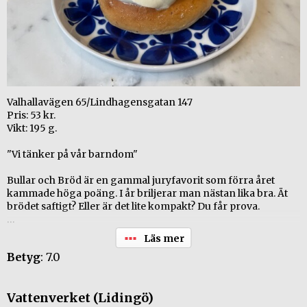
Valhallavägen 65/Lindhagensgatan 147
Pris: 53 kr.
Vikt: 195 g.
"Vi tänker på vår barndom"
Bullar och Bröd är en gammal juryfavorit som förra året
kammade höga poäng. I år briljerar man nästan lika bra. Ät
brödet saftigt? Eller är det lite kompakt? Du får prova.
+ Mycket fin grädde.
+ Lagom mycket bitar i mandelmassan
Betyg
: 7.0
+ Saftig bröd
- Brödet lite kompakt.
Vattenverket (Lidingö)