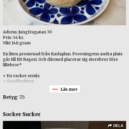
Adress: Jungfrugatan 70
Pris: 54 kr.
Vikt 148 gram
En liten promenad från Karlaplan. Provningens andra plats
går till Ett Bageri. Och därmed placerar sig storebror före
lillebror*
+ En vacker semla
+ Good locking
+ Bra kardemumma
- Lite för mycket bittermandel smak i mandelmassan?
Betyg
: 7.5
* Hans Berg driver "Ett Bageri". Stefan Berg driver bageri
Lillebror.
Socker Sucker
DELA