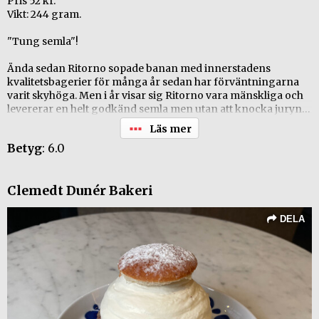
Pris 52 kr.
Vikt: 244 gram.
"Tung semla"!
Ända sedan Ritorno sopade banan med innerstadens
kvalitetsbagerier för många år sedan har förväntningarna
varit skyhöga. Men i år visar sig Ritorno vara mänskliga och
levererar en helt godkänd semla men utan att knocka juryn
som tidigare. Lite obehaglig viskositet på mandelmassan
säger någon. Men den smakar bra! Med marginal tyngst i
Betyg
: 6.0
testet. 244 gram mot lättaste semlan 142 gram!
+ Snygg
Clemedt Dunér Bakeri
+ Väldigt bra grädde!
- Tjocklek på mandelmassan, lite för söt?
DELA
Betyg 4 i "Allt om mat" provning.
Betyg 5 (av 6) i SVD - (Svenska Dagbladets) provning.