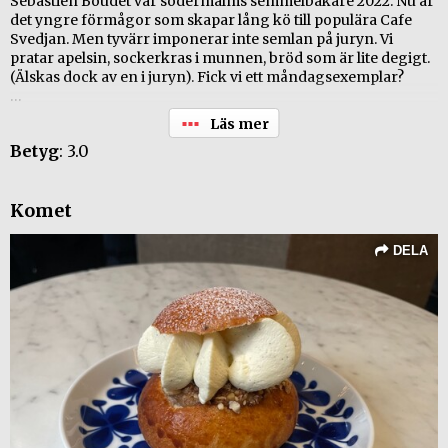
Sebastien Boudet var södermalms semmelbakare 2022. Nu är
det yngre förmågor som skapar lång kö till populära Cafe
Svedjan. Men tyvärr imponerar inte semlan på juryn. Vi
pratar apelsin, sockerkras i munnen, bröd som är lite degigt.
(Älskas dock av en i juryn). Fick vi ett måndagsexemplar?
+ Punkig och nonchalant
- Mandelmassan
Betyg
: 3.0
- Degigt bröd.
Betyg 5 (av 6) i SVD - (Svenska Dagbladets) provning.
Komet
DELA