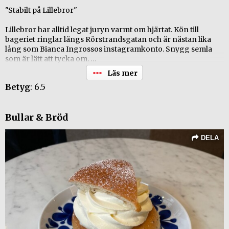
"Stabilt på Lillebror"
Lillebror har alltid legat juryn varmt om hjärtat. Kön till
bageriet ringlar längs Rörstrandsgatan och är nästan lika
lång som Bianca Ingrossos instagramkonto. Snygg semla
som är lätt att tycka om.
+ Snygg! Bra lock.
Betyg
: 6.5
+ Trevligt bröd
+ Bra grädde
- Lite för mycket smak av bittermandel.
Bullar & Bröd
- Kanske lite för mycket salt?
Betyg 4 (av 6) i SVD - (Svenska Dagbladets) provning.
DELA