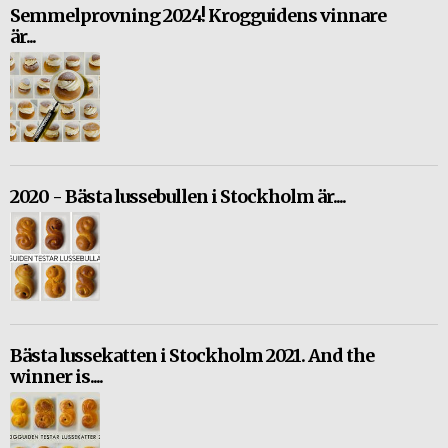
Semmelprovning 2024! Krogguidens vinnare
är...
2020 - Bästa lussebullen i Stockholm är....
Bästa lussekatten i Stockholm 2021. And the
winner is....