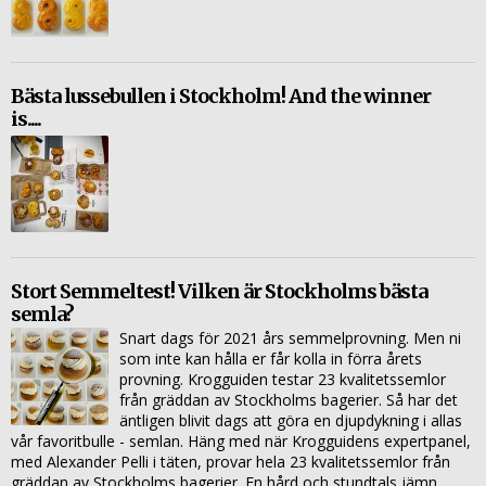
Bästa lussebullen i Stockholm! And the winner
is....
Stort Semmeltest! Vilken är Stockholms bästa
semla?
Snart dags för 2021 års semmelprovning. Men ni
som inte kan hålla er får kolla in förra årets
provning. Krogguiden testar 23 kvalitetssemlor
från gräddan av Stockholms bagerier. Så har det
äntligen blivit dags att göra en djupdykning i allas
vår favoritbulle - semlan. Häng med när Krogguidens expertpanel,
med Alexander Pelli i täten, provar hela 23 kvalitetssemlor från
gräddan av Stockholms bagerier. En hård och stundtals jämn