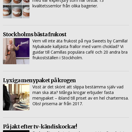
med vår expertjury som har testat 13
kvalitetssemlor från olika bagerier.
Stockholms bästa frukost
Vem vill inte äta frukost på nya Sweets by Camilla!
Nybakade kalljästa frallor med varm choklad? Vi
guidar till Camillas populära café och 20 andra bra
frukostställen i Stockholm.
Lyxiga menypaket på krogen
Visst är det skönt att slippa bestämma själv vad
man ska äta? Många krogar erbjuder fasta
menypaket – ibland till priset av en hel charterresa.
Obs! priserna är från 2017.
På jakt efter tv-kändiskockar!