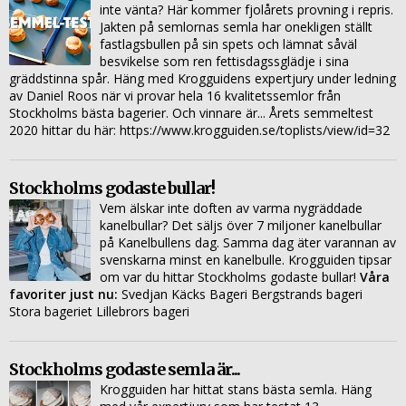
inte vänta? Här kommer fjolårets provning i repris.
Jakten på semlornas semla har onekligen ställt
fastlagsbullen på sin spets och lämnat såväl
besvikelse som ren fettisdagssglädje i sina
gräddstinna spår. Häng med Krogguidens expertjury under ledning
av Daniel Roos när vi provar hela 16 kvalitetssemlor från
Stockholms bästa bagerier. Och vinnare är... Årets semmeltest
2020 hittar du här: https://www.krogguiden.se/toplists/view/id=32
Stockholms godaste bullar!
Vem älskar inte doften av varma nygräddade
kanelbullar? Det säljs över 7 miljoner kanelbullar
på Kanelbullens dag. Samma dag äter varannan av
svenskarna minst en kanelbulle. Krogguiden tipsar
om var du hittar Stockholms godaste bullar!
Våra
favoriter just nu:
Svedjan Käcks Bageri Bergstrands bageri
Stora bageriet Lillebrors bageri
Stockholms godaste semla är...
Krogguiden har hittat stans bästa semla. Häng