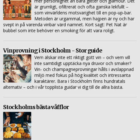
mer personlighet än bara glitter och glamour. Det
är grumligt, ofiltrerat och ofta ganska lekfullt –
som vinvärldens motsvarighet till en pop-up-bar.
Metoden är urgammal, men hajpen är ny och har
svept in på varenda vinbar värd namnet. Kort sagt: Pet Nat är
bubbel som inte behöver en smoking för att vara roligt.
Vinprovning i Stockholm - Stor guide
Vem älskar inte ett riktigt gott vin – och vem vill
inte samtidigt upptäcka nya druvor och smaker?
Vin- och champagneprovningar hålls i avslappnad
miljö med fokus på hög kvalitet och intressanta
karaktärer. Bara i Stockholm finns hundratals
alternativ – och i vår topplista guidar vi dig till de allra bästa.
Stockholms bästa våfflor