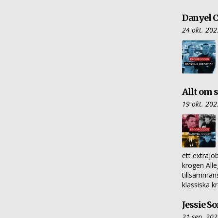
Danyel C
24 okt. 202
Allt om 
19 okt. 202
ett extrajo
krogen Alle
tillsamman
klassiska k
Jessie S
21 sep. 20