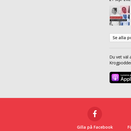
Se alla 
Du vet väl 
Krogpodden 
Gilla på Facebook
F