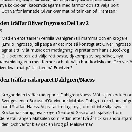
, nya kokboken, kaosmiddagarna med farmor och att välja bort
 Och varför lämnade Oliver kvar mat på tallriken på Frantzén?
en träffar Oliver Ingrosso Del 1 av 2
23
Med en entertainer (Pernilla Wahlgren) till mamma och en krögare
(Emilio Ingrosso) till pappa är det inte så konstigt att Oliver Ingrosso
ägnat sitt liv åt musik och matlagning. Vi pratar om hans succékrog
Olli, skolmaten, att välja rätt pasta, dj-kompisar, pappalivet, nya
kaosmiddagarna med farmor och att välja bort kockskolan. Och varfö
ver kvar mat på tallriken på Frantzén?
en träffar radarparet Dahlgren/Naess
Krogpodden träffar radarparet Dahlgren/Naess Möt stjärnkocken o
Sveriges enda Bocuse d'Or vinnare Mathias Dahlgren och hans högr
hand Staffan Naess. Vi pratar fredagsmys, om att inte vilja synas i
Kockarnas kamp, nya krogen Seafood Gastro och självklart om
ade restaurangen Matsalen som redan efter två år fick sin andra stjär
uiden. Och varför blev det en krog på Maldiverna?