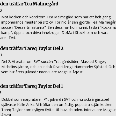
den träffar Tea Malmegård
23
Möt kocken och konditorn Tea Malmegård som har ett helt gäng
imponerande meriter på sitt cv. För nio år sen gjorde Tea Malmegår
succé i ”Dessertmästarna". Sen dess har hon hunnit tävla i ”Kockarn
kamp”, öppna och driva innekrogen DoMa i Stockholm och vara
are i TV4.
en träffar Tareq Taylor Del 2
23
Del 2. Vi pratar om SVT succén Trädgårdstider, Masked Singer,
Michelinstjärnor, och en indisk favoritkrog i Hammarby Sjöstad. Och
vem blir årets julvärd? Intervjuare Magnus Åqvist
en träffar Tareq Taylor Del 1
3
Dubbel sommarpratare i P1, julvärd i SVT och nu också gästspel i
självaste Kalle Anka. Vi träffar den omåttligt populära stjärnkocken
Tareq Taylor som nyligen flyttat till huvudstaden. Intervjuare Magnu
Åqvist