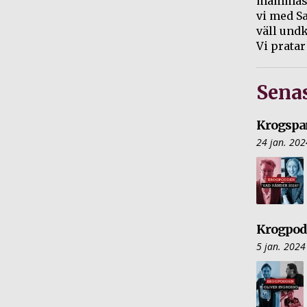
mammas l
vi med Sa
väll und
Vi prata
Sena
Krogspan
24 jan. 202
Krogpodd
5 jan. 2024