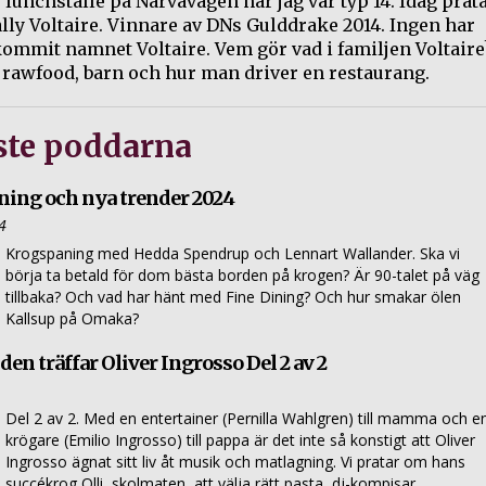
unchställe på Narvavägen när jag var typ 14. Idag prat
lly Voltaire. Vinnare av DNs Gulddrake 2014. Ingen har
kommit namnet Voltaire. Vem gör vad i familjen Voltaire
r rawfood, barn och hur man driver en restaurang.
ste poddarna
ing och nya trender 2024
4
Krogspaning med Hedda Spendrup och Lennart Wallander. Ska vi
börja ta betald för dom bästa borden på krogen? Är 90-talet på väg
tillbaka? Och vad har hänt med Fine Dining? Och hur smakar ölen
Kallsup på Omaka?
en träffar Oliver Ingrosso Del 2 av 2
Del 2 av 2. Med en entertainer (Pernilla Wahlgren) till mamma och e
krögare (Emilio Ingrosso) till pappa är det inte så konstigt att Oliver
Ingrosso ägnat sitt liv åt musik och matlagning. Vi pratar om hans
succékrog Olli, skolmaten, att välja rätt pasta, dj-kompisar,