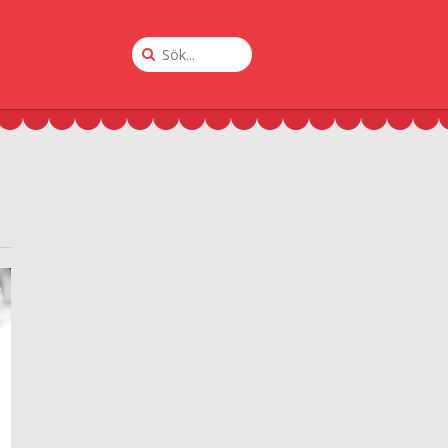
Sök
på
Krogguiden
A