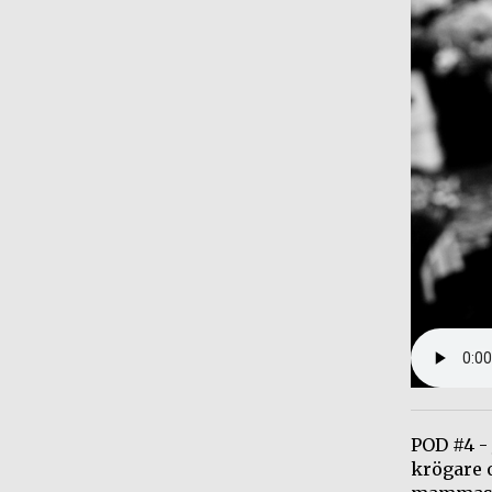
POD #4 -
krögare o