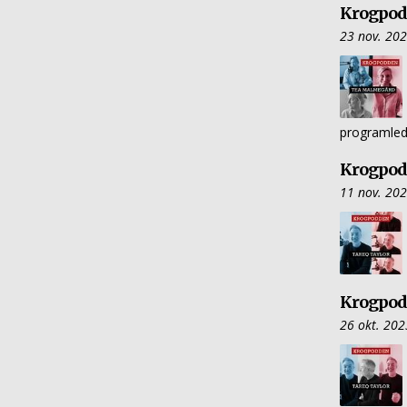
Krogpod
23 nov. 20
programled
Krogpodd
11 nov. 20
Krogpodd
26 okt. 202