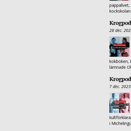
pappalivet
kockskolan.
Krogpodd
28 dec. 20
kokboken, 
lämnade Oli
Krogpodd
7 dec. 2023
kultförklar
i Micheling