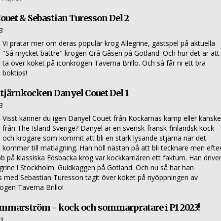
ouet & Sebastian Turesson Del 2
3
Vi pratar mer om deras populär krog Allegrine, gästspel på aktuella
"Så mycket bättre" krogen Grå Gåsen på Gotland. Och hur det är att
ta över köket på iconkrogen Taverna Brillo. Och så får ni ett bra
boktips!
stjärnkocken Danyel Couet Del 1
3
Visst känner du igen Danyel Couet från Kockarnas kamp eller kanske
från The Island Sverige? Danyel är en svensk-fransk-finländsk kock
och krögare som kommit att bli en stark lysande stjärna när det
kommer till matlagning. Han höll nästan på att bli tecknare men efte
bb på klassiska Edsbacka krog var kockkarriären ett faktum. Han drive
grine i Stockholm. Guldkaggen på Gotland. Och nu så har han
s med Sebastian Turesson tagit över köket på nyöppningen av
rogen Taverna Brillo!
ommarström - kock och sommarpratare i P1 2023!
23