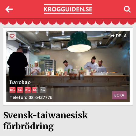
DELA
Barobao
BOKA
Telefon
: 08-6437776
Svensk-taiwanesisk
förbrödring