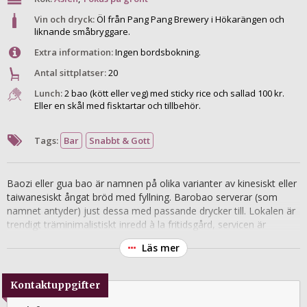
Vin och dryck:
Öl från Pang Pang Brewery i Hökarängen och
liknande småbryggare.
Extra information:
Ingen bordsbokning.
Antal sittplatser:
20
Lunch:
2 bao (kött eller veg) med sticky rice och sallad 100 kr.
Eller en skål med fisktartar och tillbehör.
Tags:
Bar
Snabbt & Gott
Baozi eller gua bao är namnen på olika varianter av kinesiskt eller
taiwanesiskt ångat bröd med fyllning. Barobao serverar (som
namnet antyder) just dessa med passande drycker till. Lokalen är
trendigt träminimalistiskt inredd à la fritidsgård, servicen är
översvallande trevlig och ölutbudet hipstervänligt. Förutom bao-
Läs mer
bröden finns några olika side orders och extrarätter. En stor del av
menyn är vegetarisk.
Kontaktuppgifter