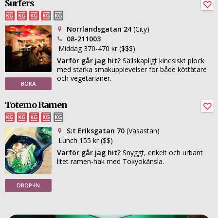
Surfers
Norrlandsgatan 24
(City)
08-211003
Middag 370-470 kr ($$$)
Varför går jag hit?
Sällskapligt kinesiskt plock
med starka smakupplevelser för både köttätare
och vegetarianer.
BOKA
Totemo Ramen
S:t Eriksgatan 70
(Vasastan)
Lunch 155 kr ($$)
Varför går jag hit?
Snyggt, enkelt och urbant
litet ramen-hak med Tokyokänsla.
DROP-IN