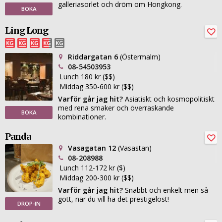
galleriasorlet och dröm om Hongkong.
BOKA
Ling Long
Riddargatan 6
(Östermalm)
08-54503953
Lunch 180 kr ($$)
Middag 350-600 kr ($$)
Varför går jag hit?
Asiatiskt och kosmopolitiskt
med rena smaker och överraskande
BOKA
kombinationer.
Panda
Vasagatan 12
(Vasastan)
08-208988
Lunch 112-172 kr ($)
Middag 200-300 kr ($$)
Varför går jag hit?
Snabbt och enkelt men så
gott, när du vill ha det prestigelöst!
DROP-IN