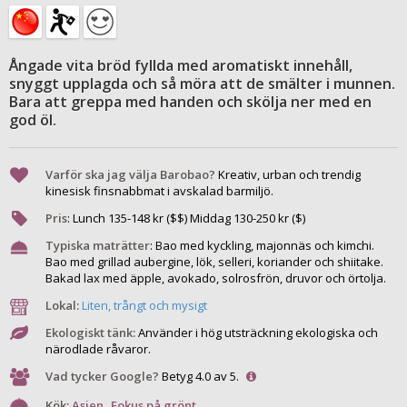
Ångade vita bröd fyllda med aromatiskt innehåll,
snyggt upplagda och så möra att de smälter i munnen.
Bara att greppa med handen och skölja ner med en
god öl.
Varför ska jag välja Barobao?
Kreativ, urban och trendig
kinesisk finsnabbmat i avskalad barmiljö.
Pris
:
Lunch
135
-
148
kr ($$) Middag
130
-
250
kr ($)
Typiska maträtter
:
Bao med kyckling, majonnäs och kimchi.
Bao med grillad aubergine, lök, selleri, koriander och shiitake.
Bakad lax med äpple, avokado, solrosfrön, druvor och örtolja.
Lokal:
Liten, trångt och mysigt
Ekologiskt tänk:
Använder i hög utsträckning ekologiska och
närodlade råvaror.
Vad tycker Google?
Betyg 4.0 av 5.
Kök:
Asien
,
Fokus på grönt