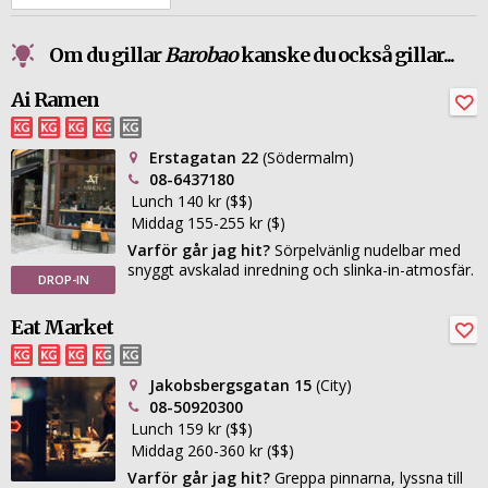
Om du gillar
Barobao
kanske du också gillar...
Ai Ramen
Erstagatan 22
(Södermalm)
08-6437180
Lunch 140 kr ($$)
Middag 155-255 kr ($)
Varför går jag hit?
Sörpelvänlig nudelbar med
snyggt avskalad inredning och slinka-in-atmosfär.
DROP-IN
Eat Market
Jakobsbergsgatan 15
(City)
08-50920300
Lunch 159 kr ($$)
Middag 260-360 kr ($$)
Varför går jag hit?
Greppa pinnarna, lyssna till