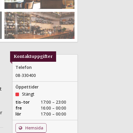
Kontaktuppgifter
Telefon
08-330400
Öppettider
t
Stängt
tis
–
tor
17:00 – 23:00
fre
16:00 – 00:00
r
lör
17:00 – 00:00
Hemsida