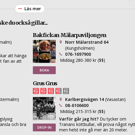
ak av medelhavet.
Läs mer
e du också gillar...
Bakfickan Mälarpaviljongen
rmalm)
Norr Mälarstrand 64
(Kungsholmen)
076-1697900
kar att hänga
Middag 280-380 kr ($$)
 fan av att
BOKA
Grus Grus
stermalm)
Karlbergsvägen 14
(Vasastan)
08-6106600
Middag 215-315 kr ($$)
slyxig
Varför går jag hit?
Du tycker om
änsla och bra
Tranans köttbullar, vill prova något nyt
DROP-IN
men helst inte gå mer än 20 meter.