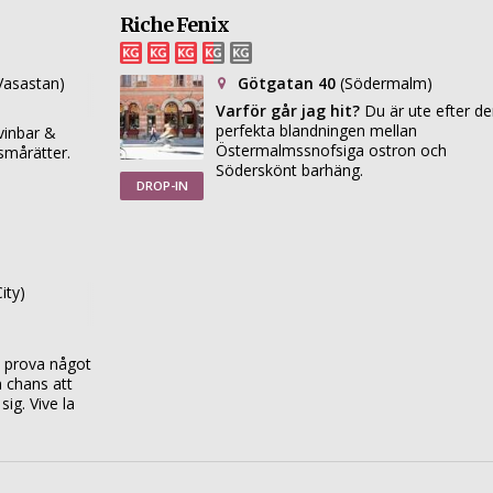
Riche Fenix
Vasastan)
Götgatan 40
(Södermalm)
Varför går jag hit?
Du är ute efter d
perfekta blandningen mellan
vinbar &
Östermalmssnofsiga ostron och
smårätter.
Söderskönt barhäng.
DROP-IN
City)
l prova något
 chans att
ig. Vive la