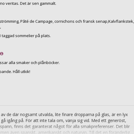
ino veritas. Det är sen gammalt.
trömming, Pâté de Campage, cornichons och fransk senap,Kalvflankstek,
,
1 taggad sommelier på plats.
ssar alla smaker och plånböcker.
ande. Håll utkik!
av de där nogsamt utvalda, lite finare dropparna på glas, är en lyx
 igång på. För att inte tala om, vänja sig vid. Med ett generöst,
sspann, finns det garanterat något för alla smakpreferenser. Det blir
t, men även spanskt, amerikanskt och naturvin. Till det en föränderlig