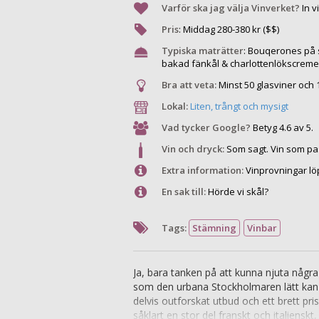
Varför ska jag välja Vinverket?
In v
Pris
:
Middag
280
-
380
kr ($$)
Typiska maträtter
:
Bouqerones på s
bakad fänkål & charlottenlökscreme
Bra att veta:
Minst 50 glasviner och 
Lokal:
Liten, trångt och mysigt
Vad tycker Google?
Betyg 4.6 av 5.
Vin och dryck:
Som sagt. Vin som pa
Extra information:
Vinprovningar löp
En sak till:
Hörde vi skål?
Tags:
Stämning
Vinbar
Ja, bara tanken på att kunna njuta några 
som den urbana Stockholmaren lätt kan gå
delvis outforskat utbud och ett brett pri
såklart en stor del franskt och italiensk