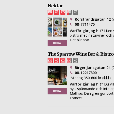
Nektar
Rörstrandsgatan 12
(
08-7711470
Varför går jag hit?
Liten 
bistro med naturviner och 
Det blir bra!
BOKA
The Sparrow Wine Bar & Bistro
Birger Jarlsgatan 24
(
08-12217300
Middag 350-600 kr ($$$)
Varför går jag hit?
Du vil
nytt spännande och inte en
BOKA
Mathias Dahlgren gör bort s
France!