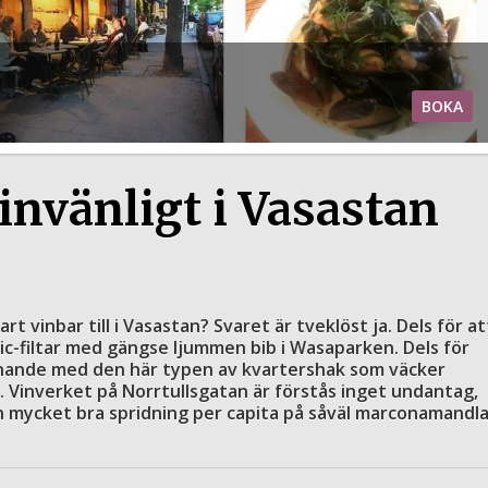
BOKA
vinvänligt i Vasastan
t vinbar till i Vasastan? Svaret är tveklöst ja. Dels för at
nic-filtar med gängse ljummen bib i Wasaparken. Dels för
pnande med den här typen av kvartershak som väcker
Vinverket på Norrtullsgatan är förstås inget undantag,
n mycket bra spridning per capita på såväl marconamandla