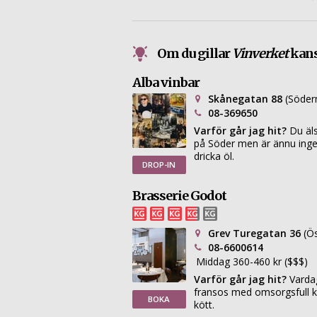
och flexibel meny om smårätter med sm
Om du gillar
Vinverket
kansk
Alba vinbar
Skånegatan 88
(Söde
08-369650
Varför går jag hit?
Du äls
på Söder men är ännu inget
dricka öl.
DROP-IN
Brasserie Godot
Grev Turegatan 36
(Ö
08-6600614
Middag 360-460 kr ($$$)
Varför går jag hit?
Vardag
fransos med omsorgsfull k
BOKA
kött.