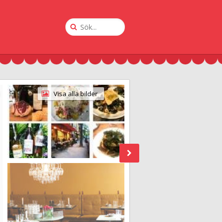
Sök
på
Krogguiden
Visa alla bilder